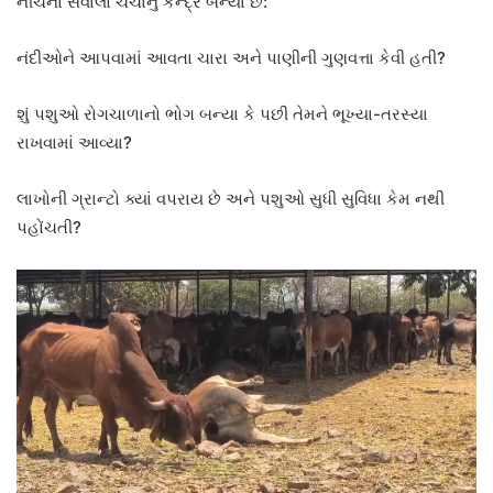
નીચેના સવાલો ચર્ચાનું કેન્દ્ર બન્યા છે:
નંદીઓને આપવામાં આવતા ચારા અને પાણીની ગુણવત્તા કેવી હતી?
શું પશુઓ રોગચાળાનો ભોગ બન્યા કે પછી તેમને ભૂખ્યા-તરસ્યા
રાખવામાં આવ્યા?
લાખોની ગ્રાન્ટો ક્યાં વપરાય છે અને પશુઓ સુધી સુવિધા કેમ નથી
પહોંચતી?