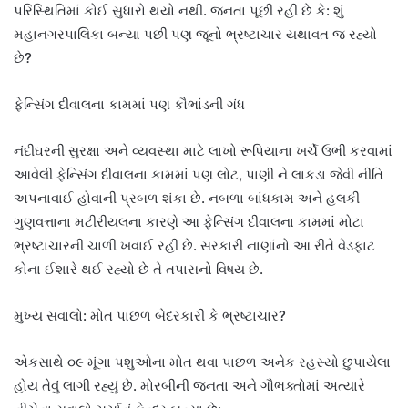
પરિસ્થિતિમાં કોઈ સુધારો થયો નથી. જનતા પૂછી રહી છે કે: શું
મહાનગરપાલિકા બન્યા પછી પણ જૂનો ભ્રષ્ટાચાર યથાવત જ રહ્યો
છે?
ફેન્સિંગ દીવાલના કામમાં પણ કૌભાંડની ગંધ
નંદીઘરની સુરક્ષા અને વ્યવસ્થા માટે લાખો રૂપિયાના ખર્ચે ઉભી કરવામાં
આવેલી ફેન્સિંગ દીવાલના કામમાં પણ લોટ, પાણી ને લાકડા જેવી નીતિ
અપનાવાઈ હોવાની પ્રબળ શંકા છે. નબળા બાંધકામ અને હલકી
ગુણવત્તાના મટીરીયલના કારણે આ ફેન્સિંગ દીવાલના કામમાં મોટા
ભ્રષ્ટાચારની ચાળી ખવાઈ રહી છે. સરકારી નાણાંનો આ રીતે વેડફાટ
કોના ઈશારે થઈ રહ્યો છે તે તપાસનો વિષય છે.
મુખ્ય સવાલો: મોત પાછળ બેદરકારી કે ભ્રષ્ટાચાર?
એકસાથે ૦૯ મૂંગા પશુઓના મોત થવા પાછળ અનેક રહસ્યો છુપાયેલા
હોય તેવું લાગી રહ્યું છે. મોરબીની જનતા અને ગૌભક્તોમાં અત્યારે