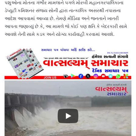
પશુઓના મોતના ગંભીર મામલાને પગલે મોરબી મહાનગરપાલિકાના
ડેપ્યુટી કમિશનર સંજય સોની દ્વારા તાત્કાલિક અસરથી તપાસના
આદેશ આપવામાં આવ્યા છે. તેમણે મીડિયા અને જનતાને ખાતરી
આપતા જણાવ્યું છે કે, આ મામલે જે કોઈ પણ ક્ષતિ કે બેદરકારી સામે
આવશે તેની સામે કડક અને યોગ્ય કાર્યવાહી કરવામાં આવશે.