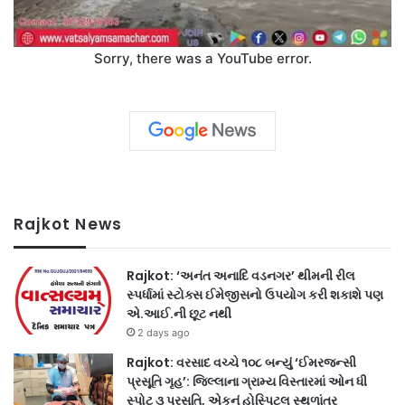
Sorry, there was a YouTube error.
Rajkot News
Rajkot: ‘અનંત અનાદિ વડનગર’ થીમની રીલ
સ્પર્ધામાં સ્ટોક્સ ઈમેજીસનો ઉપયોગ કરી શકાશે પણ
એ.આઈ.ની છૂટ નથી
2 days ago
Rajkot: વરસાદ વચ્ચે ૧૦૮ બન્યું ‘ઈમરજન્સી
પ્રસૂતિ ગૃહ’: જિલ્લાના ગ્રામ્ય વિસ્તારમાં ઓન ધી
સ્પોટ ૩ પ્રસૂતિ, એકનું હોસ્પિટલ સ્થળાંતર