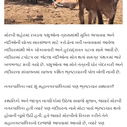
મોરબી શહેરમાં રખડતા પશુઓના ત્રાસમાંથી મુક્તિ અપાવવા અને
નંદીઓની યોગ્ય સારસંભાળ માટે કરોડોના ખર્ચે બનાવવામાં આવેલા
નંદીઘરમાંથી એક ચોંકાવનારી અને હૃદયદ્રાવક ઘટના સામે આવી છે.
નંદીઘરમાં ટપોટપ ૦૯ જેટલા નંદીઓના મોત થતાં સમગ્ર પંથકમાં ભારે
ખળભળાટ મચી ગયો છે. પશુઓના આ મોતે તંત્રની ઘોર બેદરકારી અને
નંદીઘરના સંચાલનમાં ચાલતા કથિત ભ્રષ્ટાચારની પોલ ખોલી નાખી છે.
નગરપાલિકા બાદ શું મહાનગરપાલિકામાં પણ ભ્રષ્ટાચાર યથાવત?
સ્થાનિકો અને જાગૃત નાગરિકોમાં ઉઠેલા સવાલો મુજબ, જ્યારે મોરબી
નગરપાલિકા હતી ત્યારે પણ નંદીઘરના નામે મોટા પાયે ભ્રષ્ટાચાર થતો
હોવાની બૂમો ઉઠી હતી. હવે જ્યારે મોરબીનો વિકાસ કરીને તેને
મહાનગરપાલિકાનો દરજ્જો આપવામાં આવ્યો છે, ત્યારે પણ