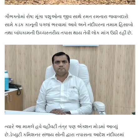
ગૌભક્તોમાં રોષ: મૂંગા પશુઓના જીવ સાથે રમત રમનારા જવાબદારો
સામે કડક કાનૂની પગલાં ભરવામાં આવે અને નંદીઘરના તમામ હિસાબો
તથા બાંધકામની ઉચ્ચસ્તરીય તપાસ થાય તેવી લોક માંગ ઉઠી રહી છે.
ત્યારે આ મામલે હવે વહીવટી તંત્ર પણ એક્શન મોડમાં આવ્યું
છે.ડેપ્યુટી કમિશનર સંજય સોની દ્વારા તપાસના આદેશ નંદીઘરમાં