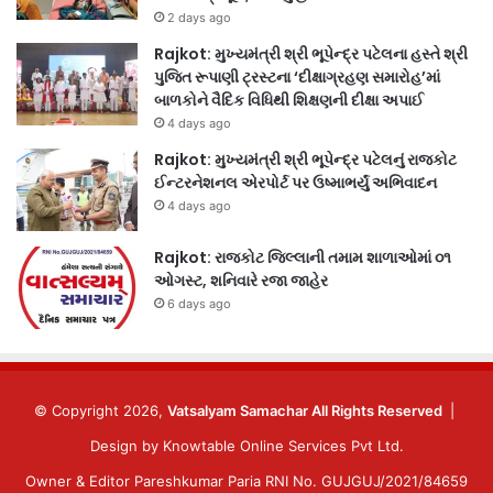
2 days ago
Rajkot: મુખ્યમંત્રી શ્રી ભૂપેન્દ્ર પટેલના હસ્તે શ્રી
પુજિત રૂપાણી ટ્રસ્ટના ‘દીક્ષાગ્રહણ સમારોહ’માં
બાળકોને વૈદિક વિધિથી શિક્ષણની દીક્ષા અપાઈ
4 days ago
Rajkot: મુખ્યમંત્રી શ્રી ભૂપેન્દ્ર પટેલનું રાજકોટ
ઈન્ટરનેશનલ એરપોર્ટ પર ઉષ્માભર્યું અભિવાદન
4 days ago
Rajkot: રાજકોટ જિલ્લાની તમામ શાળાઓમાં ૦૧
ઓગસ્ટ, શનિવારે રજા જાહેર
6 days ago
© Copyright 2026,
Vatsalyam Samachar All Rights Reserved
|
Design by
Knowtable Online Services Pvt Ltd.
Owner & Editor Pareshkumar Paria RNI No. GUJGUJ/2021/84659