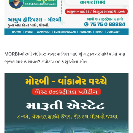
MORBI:મોરબી નંદીઘર: નગરપાલિકા બાદ શું મહાનગરપાલિકામાં પણ
ભ્રષ્ટાચાર યથાવત? ટપોટપ ૦૯ પશુઓના મોત.