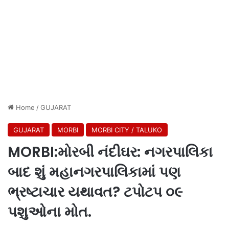
Home
/
GUJARAT
GUJARAT
MORBI
MORBI CITY / TALUKO
MORBI:મોરબી નંદીઘર: નગરપાલિકા
બાદ શું મહાનગરપાલિકામાં પણ
ભ્રષ્ટાચાર યથાવત? ટપોટપ ૦૯
પશુઓના મોત.