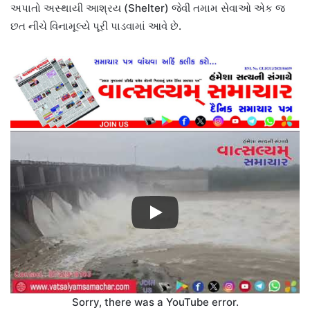
અપાતો અસ્થાયી આશ્રય (Shelter) જેવી તમામ સેવાઓ એક જ
છત નીચે વિનામૂલ્યે પૂરી પાડવામાં આવે છે.
Sorry, there was a YouTube error.