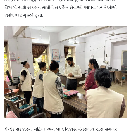
વિભાગો સાથે સંકલન સાધીને સંકલિત સેવાઓ આપવા પર તેઓએ
વિશેષ ભાર મૂક્યો હતો.
કેન્દ્ર સરકારના મહિલા અને બાળ વિકાસ મંત્રાલય દ્વારા સમગ્ર