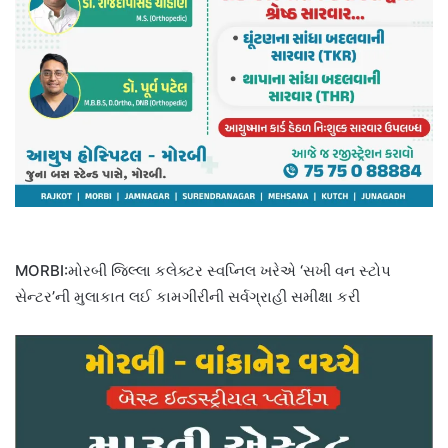
MORBI:મોરબી જિલ્લા કલેક્ટર સ્વપ્નિલ ખરેએ ‘સખી વન સ્ટોપ
સેન્ટર’ની મુલાકાત લઈ કામગીરીની સર્વગ્રાહી સમીક્ષા કરી