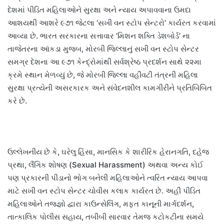
દેશમાં પીડિત મહિલાઓને સુરક્ષા અને ન્યાય અપાવવાના ઉમદા
આશયથી આશરે ૯૭૧ જેટલા ‘સખી વન સ્ટોપ સેન્ટરો’ કાર્યરત કરવામાં
આવ્યા છે. ભારત સરકારના સત્તાવાર ‘મિશન શક્તિ ડેશબોર્ડ’ ના
તાજેતરના આંકડા મુજબ, મોરબી જિલ્લાનું સખી વન સ્ટોપ સેન્ટર
સમગ્ર દેશના આ ૯૭૧ કેન્દ્રોમાંથી સર્વશ્રેષ્ઠ પ્રદર્શન સાથે ૨૨મા
ક્રમે સ્થાન મેળવ્યું છે, જે મોરબી જિલ્લા વહીવટી તંત્રની મહિલા
સુરક્ષા પ્રત્યેની અસરકારક અને સંવેદનશીલ કામગીરીને પ્રતિબિંબિત
કરે છે.
ઉલ્લેખનીય છે કે, ઘરેલુ હિંસા, માનસિક કે શારીરિક હેરાનગતિ, દહેજ
પ્રથા, લૈંગિક શોષણ (Sexual Harassment) અથવા અન્ય કોઈ
પણ પ્રકારની પીડાનો ભોગ બનેલી મહિલાઓને ત્વરિત ન્યાય આપવા
માટે સખી વન સ્ટોપ સેન્ટર ચોવીસ કલાક કાર્યરત છે. અહીં પીડિત
મહિલાઓને તજજ્ઞો દ્વારા કાઉન્સેલિંગ, મફત કાનૂની માર્ગદર્શન,
તાત્કાલિક પોલીસ સહાય, તબીબી સારવાર તેમજ કટોકટીના સમયે