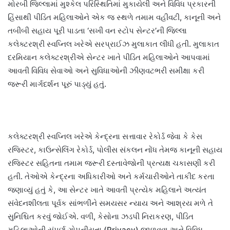
મોરબી જિલ્લામાં મુશ્કેલ પરિસ્થિતિમાં મુકાયેલી અને વિવિધ પ્રકારની
હિંસાથી પીડિત મહિલાઓને એક જ સ્થળે તમામ વહીવટી, કાનૂની અને
તબીબી સહાય પૂરી પાડતા ‘સખી વન સ્ટોપ સેન્ટર’ની જિલ્લા
કલેક્ટરશ્રી સ્વપ્નિલ ખરેએ સરપ્રાઈઝ મુલાકાત લીધી હતી. મુલાકાત
દરમિયાન કલેક્ટરશ્રીએ સેન્ટર ખાતે પીડિત મહિલાઓને આપવામાં
આવતી વિવિધ સેવાઓ અને સુવિધાઓની ઝીણવટભરી સમીક્ષા કરી
જરૂરી માર્ગદર્શન પૂરું પાડ્યું હતું.
કલેક્ટરશ્રી સ્વપ્નિલ ખરેએ કેન્દ્રના સત્તાવાર રેકોર્ડ જેવા કે કેસ
રજિસ્ટર, કાઉન્સેલિંગ રેકોર્ડ, પોલીસ સંકલન નોંધ તેમજ કાનૂની સહાય
રજિસ્ટર સહિતના તમામ જરૂરી દસ્તાવેજોની પ્રત્યક્ષ ચકાસણી કરી
હતી. તેઓએ કેન્દ્રના અધિકારીઓ અને કર્મચારીઓને તાકીદ કરતા
જણાવ્યું હતું કે, આ સેન્ટર ખાતે આવતી પ્રત્યેક મહિલાને અત્યંત
સંવેદનશીલતા પૂર્વક સાંભળીને સમયસર ન્યાય અને આશ્રય મળે તે
સુનિશ્ચિત કરવું જોઈએ. વળી, કેસોના ઝડપી નિરાકરણ, પીડિત
મહિલાઓની સંપૂર્ણ ગોપનીયતા (Privacy) જાળવવા અને વિવિધ