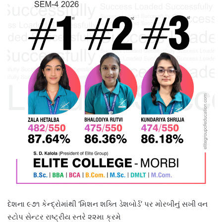
દેશના ૯૭૧ કેન્દ્રોમાંથી ‘મિશન શક્તિ ડેશબોર્ડ’ પર મોરબીનું સખી વન
સ્ટોપ સેન્ટર રાષ્ટ્રીય સ્તરે ૨૨મા ક્રમે