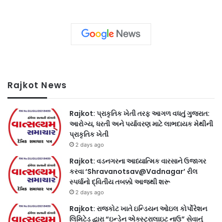
Rajkot News
Rajkot: પ્રાકૃતિક ખેતી તરફ આગળ વધતું ગુજરાત:
આરોગ્ય, ધરતી અને પર્યાવરણ માટે લાભદાયક મેથીની
પ્રાકૃતિક ખેતી
2 days ago
Rajkot: વડનગરના આધ્યાત્મિક વારસાને ઉજાગર
કરવા ‘Shravanotsav@Vadnagar’ રીલ
સ્પર્ધાનો દ્વિતીય તબક્કો આજથી શરૂ
2 days ago
Rajkot: રાજકોટ ખાતે ઇન્ડિયન ઓઇલ કોર્પોરેશન
લિમિટેડ દ્વારા “ઇન્ડેન એક્સ્ટ્રાલાઇટ નાઉ” સેવાનું