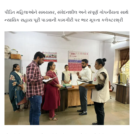
પીડિત મહિલાઓને સમયસર, સંવેદનશીલ અને સંપૂર્ણ ગોપનીયતા સાથે
ન્યાયિક સહાય પૂરી પાડવાની કામગીરી પર ભાર મૂકતા કલેક્ટરશ્રી