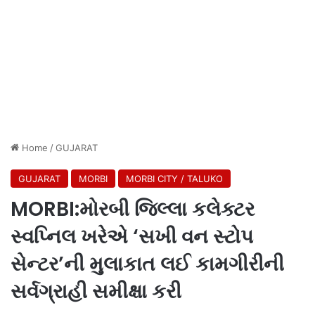
Home
/
GUJARAT
GUJARAT
MORBI
MORBI CITY / TALUKO
MORBI:મોરબી જિલ્લા કલેક્ટર
સ્વપ્નિલ ખરેએ ‘સખી વન સ્ટોપ
સેન્ટર’ની મુલાકાત લઈ કામગીરીની
સર્વગ્રાહી સમીક્ષા કરી