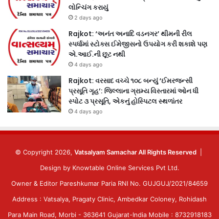
લોન્ચિંગ કરાયું
2 days ago
Rajkot: ‘અનંત અનાદિ વડનગર’ થીમની રીલ
સ્પર્ધામાં સ્ટોક્સ ઈમેજીસનો ઉપયોગ કરી શકાશે પણ
એ.આઈ.ની છૂટ નથી
4 days ago
Rajkot: વરસાદ વચ્ચે ૧૦૮ બન્યું ‘ઈમરજન્સી
પ્રસૂતિ ગૃહ’: જિલ્લાના ગ્રામ્ય વિસ્તારમાં ઓન ધી
સ્પોટ ૩ પ્રસૂતિ, એકનું હોસ્પિટલ સ્થળાંતર
4 days ago
© Copyright 2026,
Vatsalyam Samachar All Rights Reserved
|
Design by
Knowtable Online Services Pvt Ltd.
Owner & Editor Pareshkumar Paria RNI No. GUJGUJ/2021/84659
Address : Vatsalya, Pragaty Clinic, Ambedkar Coloney, Rohidash
Para Main Road, Morbi - 363641 Gujarat-India Mobile : 8732918183