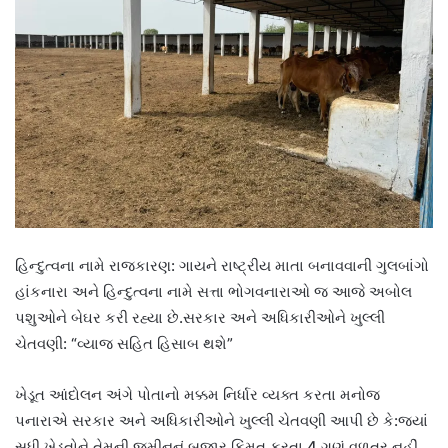
હિન્દુત્વના નામે રાજકારણ: ગાયને રાષ્ટ્રીય માતા બનાવવાની ગુલબાંગો
હાંકનારા અને હિન્દુત્વના નામે સત્તા ભોગવનારાઓ જ આજે અબોલ
પશુઓને બેઘર કરી રહ્યા છે.સરકાર અને અધિકારીઓને ખુલ્લી
ચેતવણી: “વ્યાજ સહિત હિસાબ થશે”
ખેડૂત આંદોલન અંગે પોતાનો મક્કમ નિર્ધાર વ્યક્ત કરતા મનોજ
પનારાએ સરકાર અને અધિકારીઓને ખુલ્લી ચેતવણી આપી છે કે:જ્યાં
સુધી ખેડૂતોને તેમની જમીનનું બજાર કિંમત કરતા 4 ગણું વળતર નહીં