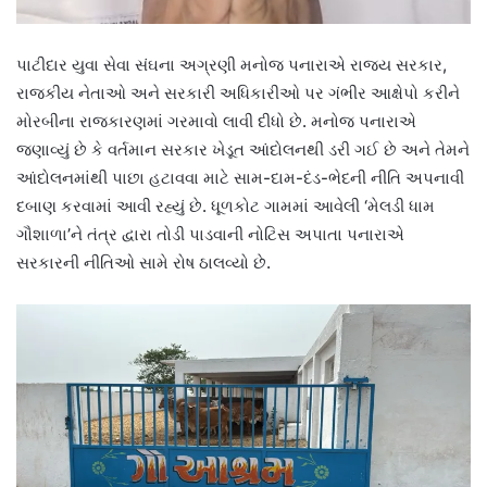
પાટીદાર યુવા સેવા સંઘના અગ્રણી મનોજ પનારાએ રાજ્ય સરકાર,
રાજકીય નેતાઓ અને સરકારી અધિકારીઓ પર ગંભીર આક્ષેપો કરીને
મોરબીના રાજકારણમાં ગરમાવો લાવી દીધો છે. મનોજ પનારાએ
જણાવ્યું છે કે વર્તમાન સરકાર ખેડૂત આંદોલનથી ડરી ગઈ છે અને તેમને
આંદોલનમાંથી પાછા હટાવવા માટે સામ-દામ-દંડ-ભેદની નીતિ અપનાવી
દબાણ કરવામાં આવી રહ્યું છે. ધૂળકોટ ગામમાં આવેલી ‘મેલડી ધામ
ગૌશાળા’ને તંત્ર દ્વારા તોડી પાડવાની નોટિસ અપાતા પનારાએ
સરકારની નીતિઓ સામે રોષ ઠાલવ્યો છે.