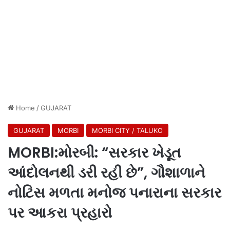
Home
/
GUJARAT
GUJARAT
MORBI
MORBI CITY / TALUKO
MORBI:મોરબી: “સરકાર ખેડૂત
આંદોલનથી ડરી રહી છે”, ગૌશાળાને
નોટિસ મળતા મનોજ પનારાના સરકાર
પર આકરા પ્રહારો