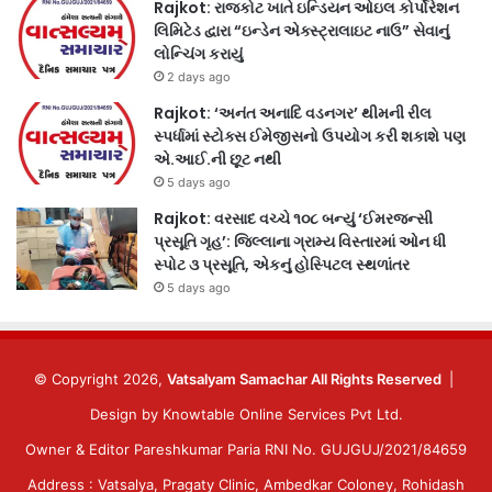
Rajkot: રાજકોટ ખાતે ઇન્ડિયન ઓઇલ કોર્પોરેશન
લિમિટેડ દ્વારા “ઇન્ડેન એક્સ્ટ્રાલાઇટ નાઉ” સેવાનું
લોન્ચિંગ કરાયું
2 days ago
Rajkot: ‘અનંત અનાદિ વડનગર’ થીમની રીલ
સ્પર્ધામાં સ્ટોક્સ ઈમેજીસનો ઉપયોગ કરી શકાશે પણ
એ.આઈ.ની છૂટ નથી
5 days ago
Rajkot: વરસાદ વચ્ચે ૧૦૮ બન્યું ‘ઈમરજન્સી
પ્રસૂતિ ગૃહ’: જિલ્લાના ગ્રામ્ય વિસ્તારમાં ઓન ધી
સ્પોટ ૩ પ્રસૂતિ, એકનું હોસ્પિટલ સ્થળાંતર
5 days ago
© Copyright 2026,
Vatsalyam Samachar All Rights Reserved
|
Design by
Knowtable Online Services Pvt Ltd.
Owner & Editor Pareshkumar Paria RNI No. GUJGUJ/2021/84659
Address : Vatsalya, Pragaty Clinic, Ambedkar Coloney, Rohidash