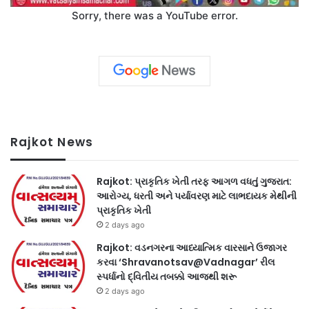
Sorry, there was a YouTube error.
Rajkot News
Rajkot: પ્રાકૃતિક ખેતી તરફ આગળ વધતું ગુજરાત:
આરોગ્ય, ધરતી અને પર્યાવરણ માટે લાભદાયક મેથીની
પ્રાકૃતિક ખેતી
2 days ago
Rajkot: વડનગરના આધ્યાત્મિક વારસાને ઉજાગર
કરવા ‘Shravanotsav@Vadnagar’ રીલ
સ્પર્ધાનો દ્વિતીય તબક્કો આજથી શરૂ
2 days ago