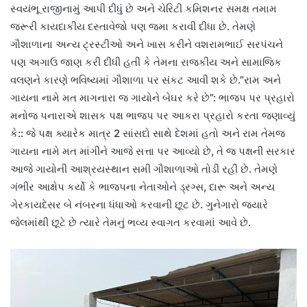
સ્વયંભૂ રાજીનામું આપી દીધું છે અને ચેરિટી કમિશનર સમક્ષ તમામ
જરૂરી કાયદાકીય દસ્તાવેજો પણ જમા કરાવી દીધા છે. તેમણે
ગૌશાળાના અન્ય ટ્રસ્ટીઓ અને ખાસ કરીને વશરામભાઈ સરપંચને
પણ અગાઉ જાણ કરી દીધી હતી કે તેમના રાજકીય અને સામાજિક
વલણને કારણે ભવિષ્યમાં ગૌશાળા પર સંકટ આવી શકે છે.”રામ અને
ગાયના નામે મત માગનારા જ ગાયોને બેઘર કરે છે”: ભાજપ પર પ્રહારો
મનોજ પનારાએ શાસક પક્ષ ભાજપ પર આકરા પ્રહારો કરતા જણાવ્યું
કે:: જે પક્ષ ક્યારેક માત્ર 2 સાંસદો સાથે દેશમાં હતો અને રામ તેમજ
ગાયના નામે મત માંગીને આજે સત્તા પર આવ્યો છે, તે જ પક્ષની સરકાર
આજે ગાયોની આશ્રયસ્થાન સમી ગૌશાળાઓ તોડી રહી છે. તેમણે
ગંભીર આક્ષેપ કર્યો કે ભાજપના નેતાઓને ડ્રગ્સ, દારૂ અને અન્ય
ગેરકાયદેસર બે નંબરના ધંધાઓ કરવાની છૂટ છે. ગુનેગારો જ્યારે
જેલમાંથી છૂટે છે ત્યારે તેમનું ભવ્ય સ્વાગત કરવામાં આવે છે.