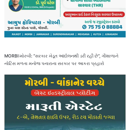
MORBI:મોરબી: “સરકાર ખેડૂત આંદોલનથી ડરી રહી છે”, ગૌશાળાને
નોટિસ મળતા મનોજ પનારાના સરકાર પર આકરા પ્રહારો