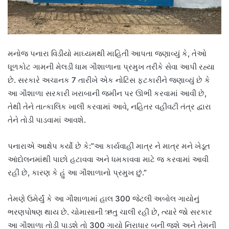
મનોજ પનારા વિડીયો માઘ્યમથી માહિતી આપતા જણાવ્યું કે, તેઓ
ધૂળકોટ ગામની મેલડી ધામ ગૌશાળાના પ્રમુખ તરીકે સેવા આપી રહ્યા
છે. સરકારે અચાનક 7 તારીખે એક નોટિસ ફટકારીને જણાવ્યું છે કે
આ ગૌશાળા સરકારી ખરાબાની જમીન પર ઊભી કરવામાં આવી છે,
તેથી તેને તાત્કાલિક ખાલી કરવામાં આવે, નહિતર વહીવટી તંત્ર દ્વારા
તેને તોડી પાડવામાં આવશે.
પનારાએ આક્ષેપ કર્યો છે કે:”આ કાર્યવાહી માત્ર ને માત્ર મને ખેડૂત
આંદોલનમાંથી પાછો હટાવવા અને ધમકાવવા માટે જ કરવામાં આવી
રહી છે, કારણ કે હું આ ગૌશાળાનો પ્રમુખ છું.”
તેમણે ઉમેર્યું કે આ ગૌશાળામાં હાલ 300 જેટલી અબોલ ગાયોનું
ભરણપોષણ થાય છે. ચોમાસાની ઋતુ ચાલી રહી છે, ત્યારે જો સરકાર
આ ગૌશાળા તોડી પાડશે તો 300 ગાયો નિરાધાર બની જશે અને તેમની