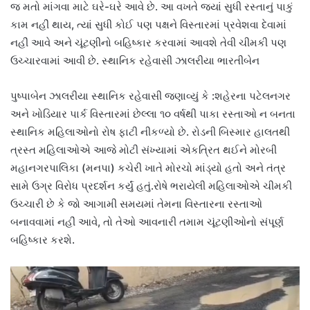
જ મતો માંગવા માટે ઘરે-ઘરે આવે છે. આ વખતે જ્યાં સુધી રસ્તાનું પાકું
કામ નહીં થાય, ત્યાં સુધી કોઈ પણ પક્ષને વિસ્તારમાં પ્રવેશવા દેવામાં
નહીં આવે અને ચૂંટણીનો બહિષ્કાર કરવામાં આવશે તેવી ચીમકી પણ
ઉચ્ચારવામાં આવી છે. સ્થાનિક રહેવાસી ઝાલરીયા ભારતીબેન
પુષ્પાબેન ઝાલરીયા સ્થાનિક રહેવાસી જણાવ્યું કે :શહેરના પટેલનગર
અને ખોડિયાર પાર્ક વિસ્તારમાં છેલ્લા ૧૦ વર્ષથી પાકા રસ્તાઓ ન બનતા
સ્થાનિક મહિલાઓનો રોષ ફાટી નીકળ્યો છે. રોડની બિસ્માર હાલતથી
ત્રસ્ત મહિલાઓએ આજે મોટી સંખ્યામાં એકત્રિત થઈને મોરબી
મહાનગરપાલિકા (મનપા) કચેરી ખાતે મોરચો માંડ્યો હતો અને તંત્ર
સામે ઉગ્ર વિરોધ પ્રદર્શન કર્યું હતું.રોષે ભરાયેલી મહિલાઓએ ચીમકી
ઉચ્ચારી છે કે જો આગામી સમયમાં તેમના વિસ્તારના રસ્તાઓ
બનાવવામાં નહીં આવે, તો તેઓ આવનારી તમામ ચૂંટણીઓનો સંપૂર્ણ
બહિષ્કાર કરશે.