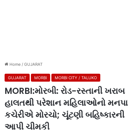
Home
/
GUJARAT
GUJARAT
MORBI
MORBI CITY / TALUKO
MORBI:મોરબી: રોડ-રસ્તાની ખરાબ
હાલતથી પરેશાન મહિલાઓનો મનપા
કચેરીએ મોરચો; ચૂંટણી બહિષ્કારની
આપી ચીમકી