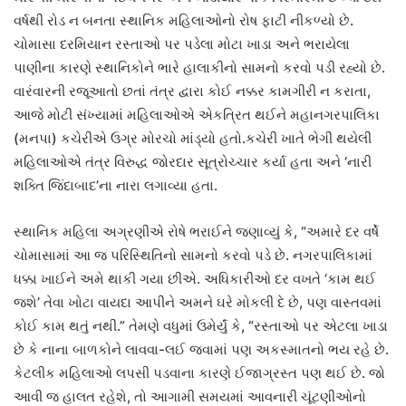
વર્ષથી રોડ ન બનતા સ્થાનિક મહિલાઓનો રોષ ફાટી નીકળ્યો છે.
ચોમાસા દરમિયાન રસ્તાઓ પર પડેલા મોટા ખાડા અને ભરાયેલા
પાણીના કારણે સ્થાનિકોને ભારે હાલાકીનો સામનો કરવો પડી રહ્યો છે.
વારંવારની રજૂઆતો છતાં તંત્ર દ્વારા કોઈ નક્કર કામગીરી ન કરાતા,
આજે મોટી સંખ્યામાં મહિલાઓએ એકત્રિત થઈને મહાનગરપાલિકા
(મનપા) કચેરીએ ઉગ્ર મોરચો માંડ્યો હતો.કચેરી ખાતે ભેગી થયેલી
મહિલાઓએ તંત્ર વિરુદ્ધ જોરદાર સૂત્રોચ્ચાર કર્યા હતા અને ‘નારી
શક્તિ જિંદાબાદ’ના નારા લગાવ્યા હતા.
સ્થાનિક મહિલા અગ્રણીએ રોષે ભરાઈને જણાવ્યું કે, “અમારે દર વર્ષે
ચોમાસામાં આ જ પરિસ્થિતિનો સામનો કરવો પડે છે. નગરપાલિકામાં
ધક્કા ખાઈને અમે થાકી ગયા છીએ. અધિકારીઓ દર વખતે ‘કામ થઈ
જશે’ તેવા ખોટા વાયદા આપીને અમને ઘરે મોકલી દે છે, પણ વાસ્તવમાં
કોઈ કામ થતું નથી.” તેમણે વધુમાં ઉમેર્યું કે, “રસ્તાઓ પર એટલા ખાડા
છે કે નાના બાળકોને લાવવા-લઈ જવામાં પણ અકસ્માતનો ભય રહે છે.
કેટલીક મહિલાઓ લપસી પડવાના કારણે ઈજાગ્રસ્ત પણ થઈ છે. જો
આવી જ હાલત રહેશે, તો આગામી સમયમાં આવનારી ચૂંટણીઓનો