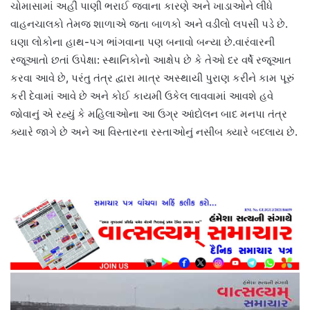
ચોમાસામાં અહીં પાણી ભરાઈ જવાના કારણે અને ખાડાઓને લીધે
વાહનચાલકો તેમજ શાળાએ જતા બાળકો અને વડીલો લપસી પડે છે.
ઘણા લોકોના હાથ-પગ ભાંગવાના પણ બનાવો બન્યા છે.વારંવારની
રજૂઆતો છતાં ઉપેક્ષા: સ્થાનિકોનો આક્ષેપ છે કે તેઓ દર વર્ષે રજૂઆત
કરવા આવે છે, પરંતુ તંત્ર દ્વારા માત્ર અસ્થાયી પુરાણ કરીને કામ પૂરું
કરી દેવામાં આવે છે અને કોઈ કાયમી ઉકેલ લાવવામાં આવશે હવે
જોવાનું એ રહ્યું કે મહિલાઓના આ ઉગ્ર આંદોલન બાદ મનપા તંત્ર
ક્યારે જાગે છે અને આ વિસ્તારના રસ્તાઓનું નસીબ ક્યારે બદલાય છે.