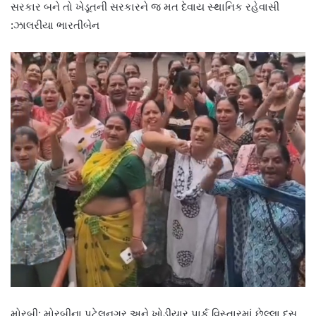
સરકાર બને તો ખેડૂતની સરકારને જ મત દેવાય સ્થાનિક રહેવાસી
:ઝાલરીયા ભારતીબેન
મોરબી: મોરબીના પટેલનગર અને ખોડીયાર પાર્ક વિસ્તારમાં છેલ્લા દસ