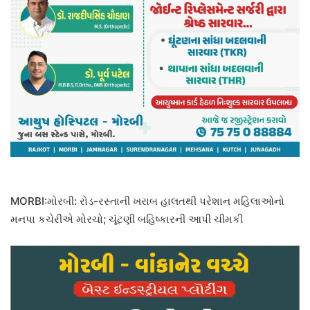
MORBI:મોરબી: રોડ-રસ્તાની ખરાબ હાલતથી પરેશાન મહિલાઓનો
મનપા કચેરીએ મોરચો; ચૂંટણી બહિષ્કારની આપી ચીમકી