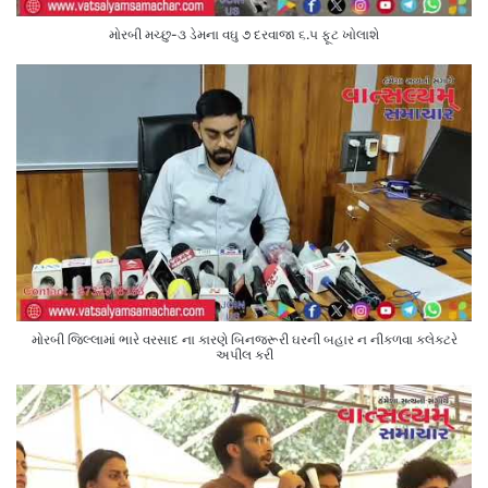
મોરબી મચ્છુ-૩ ડેમના વઘુ ૭ દરવાજા ૬.૫ ફૂટ ખોલાશે
મોરબી જિલ્લામાં ભારે વરસાદ ના કારણે બિનજરૂરી ઘરની બહાર ન નીકળવા કલેક્ટરે
અપીલ કરી