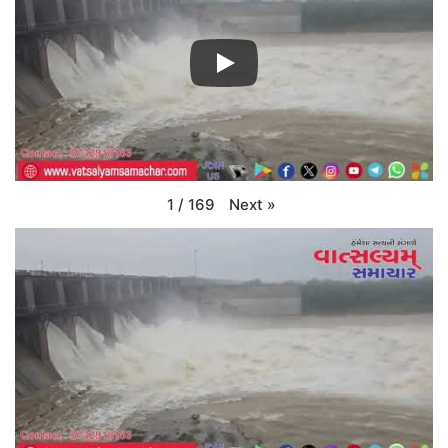
Next
»
1
/
169