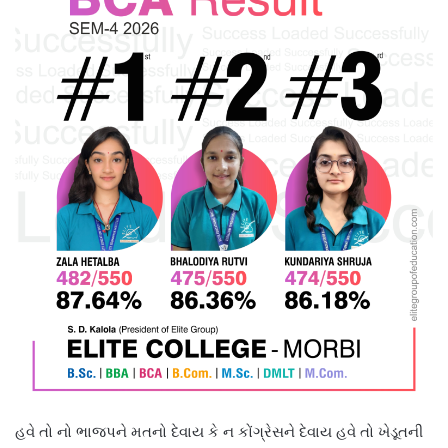
હવે તો નો ભાજપને મતનો દેવાય કે ન કોંગ્રેસને દેવાય હવે તો ખેડૂતની