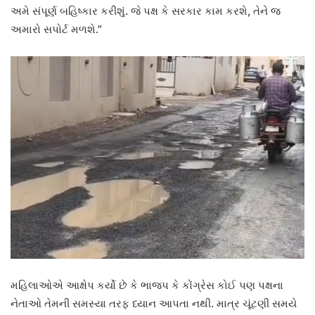
અમે સંપૂર્ણ બહિષ્કાર કરીશું. જે પક્ષ કે સરકાર કામ કરશે, તેને જ
અમારો સપોર્ટ મળશે.”
મહિલાઓએ આક્ષેપ કર્યો છે કે ભાજપ કે કોંગ્રેસ કોઈ પણ પક્ષના
નેતાઓ તેમની સમસ્યા તરફ ધ્યાન આપતા નથી. માત્ર ચૂંટણી સમયે