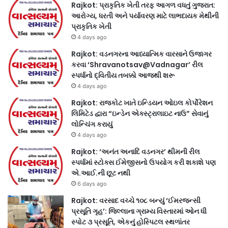
Rajkot: પ્રાકૃતિક ખેતી તરફ આગળ વધતું ગુજરાત:
આરોગ્ય, ધરતી અને પર્યાવરણ માટે લાભદાયક મેથીની
પ્રાકૃતિક ખેતી
4 days ago
Rajkot: વડનગરના આધ્યાત્મિક વારસાને ઉજાગર
કરવા ‘Shravanotsav@Vadnagar’ રીલ
સ્પર્ધાનો દ્વિતીય તબક્કો આજથી શરૂ
4 days ago
Rajkot: રાજકોટ ખાતે ઇન્ડિયન ઓઇલ કોર્પોરેશન
લિમિટેડ દ્વારા “ઇન્ડેન એક્સ્ટ્રાલાઇટ નાઉ” સેવાનું
લોન્ચિંગ કરાયું
4 days ago
Rajkot: ‘અનંત અનાદિ વડનગર’ થીમની રીલ
સ્પર્ધામાં સ્ટોક્સ ઈમેજીસનો ઉપયોગ કરી શકાશે પણ
એ.આઈ.ની છૂટ નથી
6 days ago
Rajkot: વરસાદ વચ્ચે ૧૦૮ બન્યું ‘ઈમરજન્સી
પ્રસૂતિ ગૃહ’: જિલ્લાના ગ્રામ્ય વિસ્તારમાં ઓન ધી
સ્પોટ ૩ પ્રસૂતિ, એકનું હોસ્પિટલ સ્થળાંતર