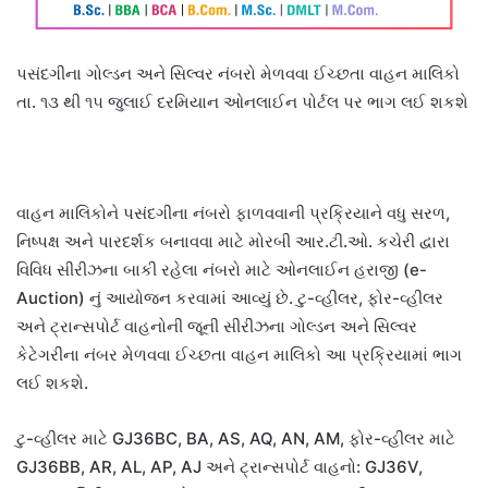
પસંદગીના ગોલ્ડન અને સિલ્વર નંબરો મેળવવા ઈચ્છતા વાહન માલિકો
તા. ૧૩ થી ૧૫ જુલાઈ દરમિયાન ઓનલાઈન પોર્ટલ પર ભાગ લઈ શકશે
વાહન માલિકોને પસંદગીના નંબરો ફાળવવાની પ્રક્રિયાને વધુ સરળ,
નિષ્પક્ષ અને પારદર્શક બનાવવા માટે મોરબી આર.ટી.ઓ. કચેરી દ્વારા
વિવિધ સીરીઝના બાકી રહેલા નંબરો માટે ઓનલાઈન હરાજી (e-
Auction) નું આયોજન કરવામાં આવ્યું છે. ટુ-વ્હીલર, ફોર-વ્હીલર
અને ટ્રાન્સપોર્ટ વાહનોની જૂની સીરીઝના ગોલ્ડન અને સિલ્વર
કેટેગરીના નંબર મેળવવા ઈચ્છતા વાહન માલિકો આ પ્રક્રિયામાં ભાગ
લઈ શકશે.
ટુ-વ્હીલર માટે GJ36BC, BA, AS, AQ, AN, AM, ફોર-વ્હીલર માટે
GJ36BB, AR, AL, AP, AJ અને ટ્રાન્સપોર્ટ વાહનો: GJ36V,