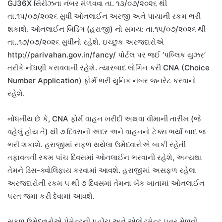
GJ36X સિરીઝના નંબર મેળવવા તા. ૧૩/૦૭/૨૦૨૬ થી
તા.૧૫/૦૭/૨૦૨૬ સુધી ઓનલાઈન અરજી અને પાયાની રકમ ભરી
શકાશે. ઓનલાઈન બિડિંગ (હરાજી) નો સમય: તા.૧૫/૦૭/૨૦૨૬ થી
તા..૧૭/૦૭/૨૦૨૬ સુધીનો રહેશે. ઇચ્છુક અરજદારોએ
http://parivahan.gov.in/fancy/ પોર્ટલ પર જઈ ‘પબ્લિક યુઝર’
તરીકે નોંધણી કરાવવાની રહેશે. ત્યારબાદ લોગિન કરી CNA (Choice
Number Application) ફોર્મ ભરી યુનિક નંબર જનરેટ કરવાનો
રહેશે.
નોંધનીય છે કે, CNA ફોર્મ વાહન ખરીદી અથવા વીમાની તારીખ (જે
વહેલું હોય તે) થી ૭ દિવસની અંદર અને વાહનનો ટેક્સ ભર્યા બાદ જ
ભરી શકાશે. હરાજીમાં સફળ થયેલા ઉમેદવારોએ બાકી રહેતી
તફાવતની રકમ પાંચ દિવસમાં ઓનલાઈન ભરવાની રહેશે, અન્યથા
તેમને ડિસ-ક્વોલિફાય કરવામાં આવશે. હરાજીમાં અસફળ રહેલા
અરજદારોની રકમ ૫ થી ૭ દિવસમાં તેમના બેંક ખાતામાં ઓનલાઈન
પરત જમા કરી દેવામાં આવશે.
સફળ ઉમેદવારોએ પેમેન્ટની પહોંચ અને એલોટમેન્ટ પત્ર મેળવી