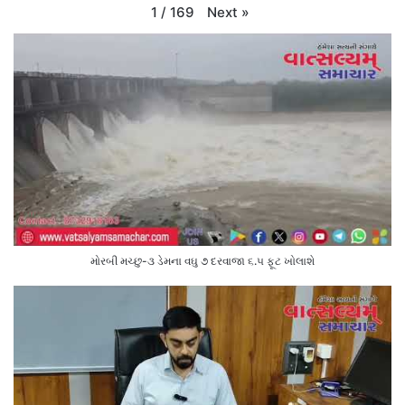
Next
»
1
/
169
મોરબી મચ્છુ-૩ ડેમના વઘુ ૭ દરવાજા ૬.૫ ફૂટ ખોલાશે