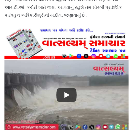
આર.ટી.ઓ. કચેરી ખાતે જમા કરાવવાનું રહેશે તેમ મોરબી પ્રાદેશિક
પરિવહન અધિકારીશ્રીની યાદીમાં જણાવાયું છે.