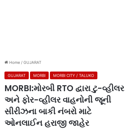
Home
/
GUJARAT
GUJARAT
MORBI
MORBI CITY / TALUKO
MORBI:મોરબી RTO દ્વારા ટુ-વ્હીલર
અને ફોર-વ્હીલર વાહનોની જૂની
સીરીઝના બાકી નંબરો માટે
ઓનલાઈન હરાજી જાહેર