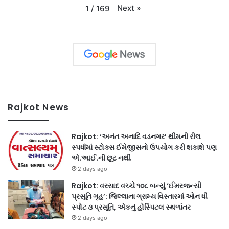
Next
»
1
/
169
Rajkot News
Rajkot: ‘અનંત અનાદિ વડનગર’ થીમની રીલ
સ્પર્ધામાં સ્ટોક્સ ઈમેજીસનો ઉપયોગ કરી શકાશે પણ
એ.આઈ.ની છૂટ નથી
2 days ago
Rajkot: વરસાદ વચ્ચે ૧૦૮ બન્યું ‘ઈમરજન્સી
પ્રસૂતિ ગૃહ’: જિલ્લાના ગ્રામ્ય વિસ્તારમાં ઓન ધી
સ્પોટ ૩ પ્રસૂતિ, એકનું હોસ્પિટલ સ્થળાંતર
2 days ago