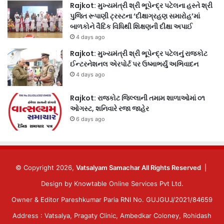
Rajkot: મુખ્યમંત્રી શ્રી ભૂપેન્દ્ર પટેલના હસ્તે શ્રી
પુજિત રૂપાણી ટ્રસ્ટના ‘દીક્ષાગ્રહણ સમારોહ’માં
બાળકોને વૈદિક વિધિથી શિક્ષણની દીક્ષા અપાઈ
4 days ago
Rajkot: મુખ્યમંત્રી શ્રી ભૂપેન્દ્ર પટેલનું રાજકોટ
ઈન્ટરનેશનલ એરપોર્ટ પર ઉષ્માભર્યું અભિવાદન
4 days ago
Rajkot: રાજકોટ જિલ્લાની તમામ શાળાઓમાં ૦૧
ઓગસ્ટ, શનિવારે રજા જાહેર
6 days ago
© Copyright 2026,
Vatsalyam Samachar All Rights Reserved
|
Design by
Knowtable Online Services Pvt Ltd.
Owner & Editor Pareshkumar Paria RNI No. GUJGUJ/2021/84659
Address : Vatsalya, Pragaty Clinic, Ambedkar Coloney, Rohidash