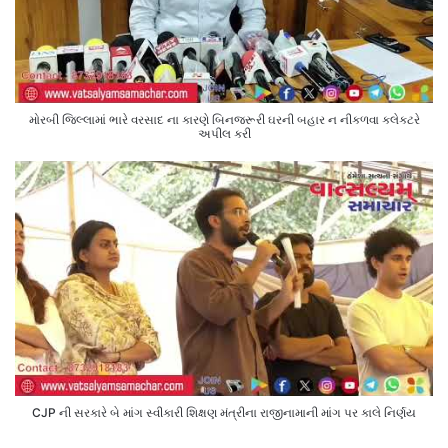
મોરબી જિલ્લામાં ભારે વરસાદ ના કારણે બિનજરૂરી ઘરની બહાર ન નીકળવા કલેક્ટરે
અપીલ કરી
CJP ની સરકારે બે માંગ સ્વીકારી શિક્ષણ મંત્રીના રાજીનામાની માંગ પર કાલે નિર્ણય