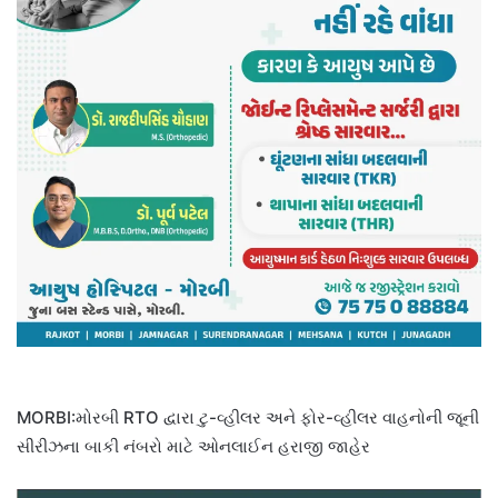
MORBI:મોરબી RTO દ્વારા ટુ-વ્હીલર અને ફોર-વ્હીલર વાહનોની જૂની
સીરીઝના બાકી નંબરો માટે ઓનલાઈન હરાજી જાહેર