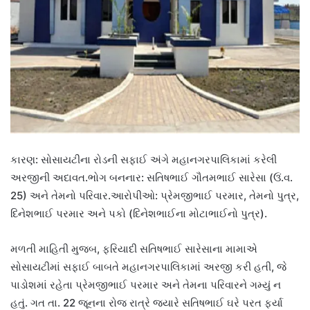
કારણ: સોસાયટીના રોડની સફાઈ અંગે મહાનગરપાલિકામાં કરેલી
અરજીની અદાવત.ભોગ બનનાર: સતિષભાઈ ગૌતમભાઈ સારેસા (ઉં.વ.
25) અને તેમનો પરિવાર.આરોપીઓ: પ્રેમજીભાઈ પરમાર, તેમનો પુત્ર,
દિનેશભાઈ પરમાર અને પકો (દિનેશભાઈના મોટાભાઈનો પુત્ર).
મળતી માહિતી મુજબ, ફરિયાદી સતિષભાઈ સારેસાના મામાએ
સોસાયટીમાં સફાઈ બાબતે મહાનગરપાલિકામાં અરજી કરી હતી, જે
પાડોશમાં રહેતા પ્રેમજીભાઈ પરમાર અને તેમના પરિવારને ગમ્યું ન
હતું. ગત તા. 22 જૂનના રોજ રાત્રે જ્યારે સતિષભાઈ ઘરે પરત ફર્યા