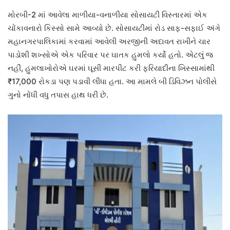
મોરબી-2 માં આવેલા માળીયા-વનાળીયા સોસાયટી વિસ્તારમાં એક
ચોંકાવનારો કિસ્સો સામે આવ્યો છે. સોસાયટીમાં રોડ સાફ-સફાઈ અંગે
મહાનગરપાલિકામાં કરવામાં આવેલી અરજીની અદાવત રાખીને ચાર
પાડોશી શખ્સોએ એક પરિવાર પર ઘાતક હુમલો કર્યો હતો. એટલું જ
નહીં, હુમલાખોરોએ ઘરમાં ઘૂસી મારપીટ કરી ફરિયાદીના ખિસ્સામાંથી
₹17,000 રોકડા પણ પડાવી લીધા હતા. આ મામલે બી ડિવિઝન પોલીસે
ગુનો નોંધી વધુ તપાસ હાથ ધરી છે.