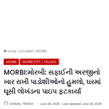
Home
/
GUJARAT
/
MORBI
MORBI
MORBI CITY / TALUKO
MORBI:મોરબી: સફાઈની અરજીનો
ખાર રાખી પાડોશીઓનો હુમલો, ઘરમાં
ઘૂસી લોખંડના પાઇપ ફટકાર્યા
DHAVAL TRIVEDI
June 26, 2026
Last Updated: June 26, 2026