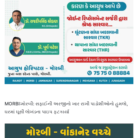
MORBI:મોરબી: સફાઈની અરજીનો ખાર રાખી પાડોશીઓનો હુમલો,
ઘરમાં ઘૂસી લોખંડના પાઇપ ફટકાર્યા