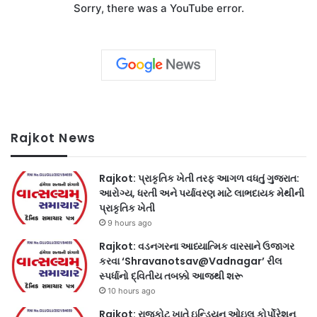
Sorry, there was a YouTube error.
Rajkot News
Rajkot: પ્રાકૃતિક ખેતી તરફ આગળ વધતું ગુજરાત:
આરોગ્ય, ધરતી અને પર્યાવરણ માટે લાભદાયક મેથીની
પ્રાકૃતિક ખેતી
9 hours ago
Rajkot: વડનગરના આધ્યાત્મિક વારસાને ઉજાગર
કરવા ‘Shravanotsav@Vadnagar’ રીલ
સ્પર્ધાનો દ્વિતીય તબક્કો આજથી શરૂ
10 hours ago
Rajkot: રાજકોટ ખાતે ઇન્ડિયન ઓઇલ કોર્પોરેશન