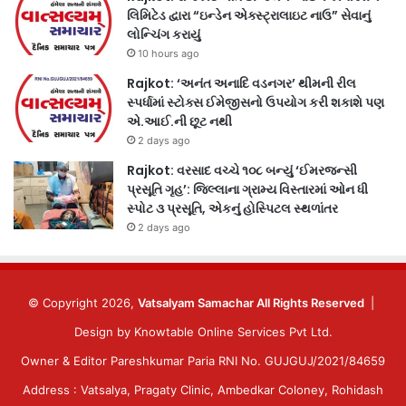
લિમિટેડ દ્વારા “ઇન્ડેન એક્સ્ટ્રાલાઇટ નાઉ” સેવાનું
લોન્ચિંગ કરાયું
10 hours ago
Rajkot: ‘અનંત અનાદિ વડનગર’ થીમની રીલ
સ્પર્ધામાં સ્ટોક્સ ઈમેજીસનો ઉપયોગ કરી શકાશે પણ
એ.આઈ.ની છૂટ નથી
2 days ago
Rajkot: વરસાદ વચ્ચે ૧૦૮ બન્યું ‘ઈમરજન્સી
પ્રસૂતિ ગૃહ’: જિલ્લાના ગ્રામ્ય વિસ્તારમાં ઓન ધી
સ્પોટ ૩ પ્રસૂતિ, એકનું હોસ્પિટલ સ્થળાંતર
2 days ago
© Copyright 2026,
Vatsalyam Samachar All Rights Reserved
|
Design by
Knowtable Online Services Pvt Ltd.
Owner & Editor Pareshkumar Paria RNI No. GUJGUJ/2021/84659
Address : Vatsalya, Pragaty Clinic, Ambedkar Coloney, Rohidash