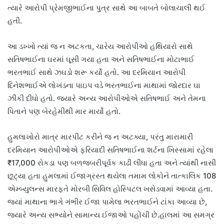
ત્યારે આરોપી પ્રેમજીભાઈના પુત્ર સાથે આ બાબતે બોલાચાલી થઈ
હતી.
આ ડખ્ખો ત્યાં જ ન અટકતા, ચારેય આરોપીઓ હથિયારો સાથે
સતિષભાઈના ઘરમાં ઘૂસી ગયા હતા અને સતિષભાઈના મોટાભાઈ
ભરતભાઈ સાથે ઝઘડો શરૂ કર્યો હતો. આ દરમિયાન આરોપી
દિનેશભાઈએ લોખંડના પાઇપ વડે ભરતભાઈના માથામાં જોરદાર ઘા
ઝીંકી દીધો હતો. જ્યારે અન્ય આરોપીઓએ સતિષભાઈ અને તેમના
પિતાને પણ બેરહેમીથી માર માર્યો હતો.
હુમલાખોરો માત્ર મારપીટ કરીને જ ન અટક્યા, પરંતુ મારામારી
દરમિયાન આરોપીઓએ ફરિયાદી સતિષભાઈના શર્ટના ખિસ્સામાં રહેલા
₹17,000 રોકડા પણ બળજબરીપૂર્વક કાઢી લીધા હતા અને ત્યાંથી નાસી
છૂટ્યા હતા હુમલામાં ઈજાગ્રસ્ત થયેલા તમામ લોકોને તાત્કાલિક 108
એમ્બ્યુલન્સ મારફતે મોરબી સિવિલ હોસ્પિટલ ખસેડવામાં આવ્યા હતા.
જ્યાં માથાના ભાગે ગંભીર ઈજા પામેલા ભરતભાઈને ટાંકા આવ્યા છે,
જ્યારે અન્ય સભ્યોને સામાન્ય ઈજાઓ પહોંચી છે.હાલમાં આ સમગ્ર