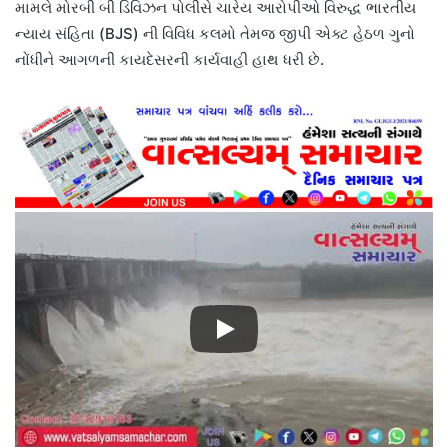
મામલે મોરબી બી ડિવિઝન પોલીસે ચારેય આરોપીઓ વિરુદ્ધ ભારતીય
ન્યાય સંહિતા (BJS) ની વિવિધ કલમો તેમજ જીપી એક્ટ હેઠળ ગુનો
નોંધીને આગળની કાયદેસરની કાર્યવાહી હાથ ધરી છે.