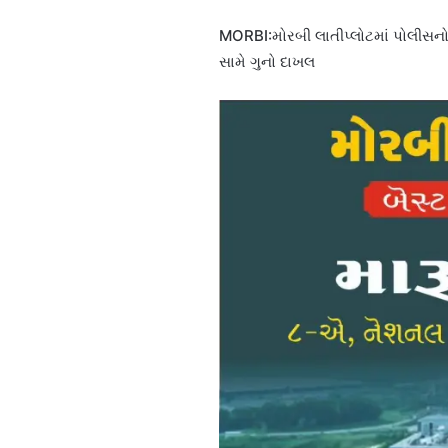
MORBI:મોરબી લાતીપ્લોટમાં પોલીસનો
સામે ગુનો દાખલ