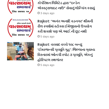
કોર્પોરેશન લિમિટેડ દ્વારા “ઇન્ડેન
એક્સ્ટ્રાલાઇટ નાઉ” સેવાનું લોન્ચિંગ કરાયું
3 days ago
Rajkot: ‘અનંત અનાદિ વડનગર’ થીમની
રીલ સ્પર્ધામાં સ્ટોક્સ ઈમેજીસનો ઉપયોગ
કરી શકાશે પણ એ.આઈ.ની છૂટ નથી
5 days ago
Rajkot: વરસાદ વચ્ચે ૧૦૮ બન્યું
‘ઈમરજન્સી પ્રસૂતિ ગૃહ’: જિલ્લાના ગ્રામ્ય
વિસ્તારમાં ઓન ધી સ્પોટ ૩ પ્રસૂતિ, એકનું
હોસ્પિટલ સ્થળાંતર
5 days ago