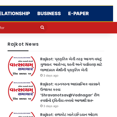
ELATIONSHIP
BUSINESS
E-PAPER
le
in
Search
for
Rajkot News
Rajkot: પ્રાકૃતિક ખેતી તરફ આગળ વધતું
ગુજરાત: આરોગ્ય, ધરતી અને પર્યાવરણ માટે
લાભદાયક મેથીની પ્રાકૃતિક ખેતી
3 days ago
Rajkot: વડનગરના આધ્યાત્મિક વારસાને
ઉજાગર કરવા
‘Shravanotsav@Vadnagar’ રીલ
સ્પર્ધાનો દ્વિતીય તબક્કો આજથી શરૂ
3 days ago
Rajkot: રાજકોટ ખાતે ઇન્ડિયન ઓઇલ