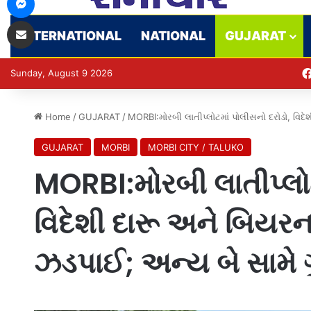
Share via Email
INTERNATIONAL
NATIONAL
GUJARAT
Sunday, August 9 2026
Home
/
GUJARAT
/
MORBI:મોરબી લાતીપ્લોટમાં પોલીસનો દરોડો, વિદ
GUJARAT
MORBI
MORBI CITY / TALUKO
MORBI:મોરબી લાતીપ્લોટ
વિદેશી દારૂ અને બિયરન
ઝડપાઈ; અન્ય બે સામે 