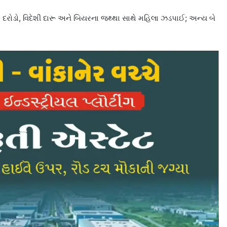
 દરોડો, વિદેશી દારૂ અને બિયરના જથ્થા સાથે મહિલા ઝડપાઈ; અન્ય બે