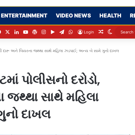
ENTERTAINMENT
VIDEO NEWS
HEALTH
R
Facebook
X
LinkedIn
YouTube
WordPress
Instagram
Google Play
Telegram
WhatsApp
Random Artic
Switch sk
Login
ેશી દારૂ અને બિયરના જથ્થા સાથે મહિલા ઝડપાઈ; અન્ય બે સામે ગુનો દાખલ
માં પોલીસનો દરોડો,
ા જથ્થા સાથે મહિલા
ગુનો દાખલ