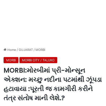
Home
/
GUJARAT
/
MORBI
MORBI
MORBI CITY / TALUKO
MORBI:મોરબીમાં પ્રી-મોન્સૂન
એક્શન: મચ્છુ નદીના પટમાંથી ઝૂંપડા
હટાવાયા :પૂરતી જ કામગીરી કરીને
તંત્ર સંતોષ માની લેશે.?