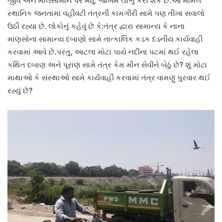
જીવ અને માલસામાન પર મોટું જોખમ ઊભું કરી શકે છે.આ મામલે
સ્થાનિક જનતામાં વહીવટી તંત્રની કામગીરી સામે પણ તીખા સવાલો
ઉઠી રહ્યા છે. લોકોનું કહેવું છે કે:​તંત્ર દ્વારા સામાન્ય કે નાના
માણસોના સામાન્ય દબાણો સામે તાત્કાલિક કડક દંડનીય કાર્યવાહી
કરવામાં આવે છે.​પરંતુ, આટલા મોટા પાયે નદીના પટમાં થઈ રહેલા
કથિત દબાણ અને પૂરાણ સામે તંત્ર કેમ મૌન સેવીને બેઠું છે? શું મોટા
માથાઓ કે સંસ્થાઓ સામે કાર્યવાહી કરવામાં તંત્ર વામણું પુરવાર થઈ
રહ્યું છે?