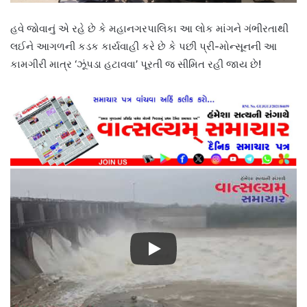
હવે જોવાનું એ રહે છે કે મહાનગરપાલિકા આ લોક માંગને ગંભીરતાથી
લઈને આગળની કડક કાર્યવાહી કરે છે કે પછી પ્રી-મોન્સૂનની આ
કામગીરી માત્ર ‘ઝૂંપડા હટાવવા’ પૂરતી જ સીમિત રહી જાય છે!