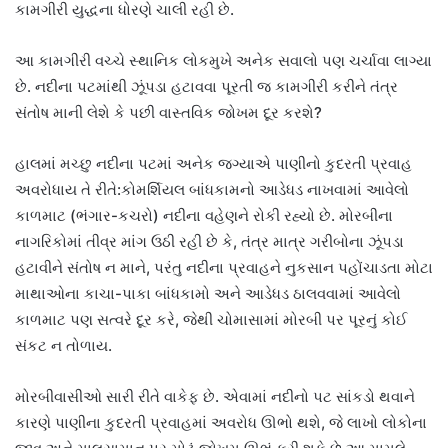
કામગીરી યુદ્ધના ધોરણે ચાલી રહી છે.
આ કામગીરી વચ્ચે સ્થાનિક લોકમુખે અનેક સવાલો પણ ચર્ચાવા લાગ્યા
છે. નદીના પટમાંથી ઝૂંપડા હટાવવા પૂરતી જ કામગીરી કરીને તંત્ર
સંતોષ માની લેશે કે પછી વાસ્તવિક જોખમ દૂર કરશે?
હાલમાં મચ્છુ નદીના પટમાં અનેક જગ્યાએ પાણીનો કુદરતી પ્રવાહ
અવરોધાય તે રીતે:કોમર્શિયલ બાંધકામનો આડેધડ નાખવામાં આવેલો
કાળમાટ (ભંગાર-કચરો) નદીના વહેણને રોકી રહ્યો છે. મોરબીના
નાગરિકોમાં તીવ્ર માંગ ઉઠી રહી છે કે, તંત્ર માત્ર ગરીબોના ઝૂંપડા
હટાવીને સંતોષ ન માને, પરંતુ નદીના પ્રવાહને નુકસાન પહોંચાડતા મોટા
માથાઓના કાચા-પાકા બાંધકામો અને આડેધડ ઠાલવવામાં આવેલો
કાળમાટ પણ સત્વરે દૂર કરે, જેથી ચોમાસામાં મોરબી પર પૂરનું કોઈ
સંકટ ન તોળાય.
મોરબીવાસીઓ સારી રીતે વાકેફ છે. એવામાં નદીનો પટ સાંકડો થવાને
કારણે પાણીના કુદરતી પ્રવાહમાં અવરોધ ઊભો થશે, જે લાખો લોકોના