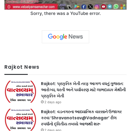
Sorry, there was a YouTube error.
Rajkot News
Rajkot: પ્રાકૃતિક ખેતી તરફ આગળ વધતું ગુજરાત:
આરોગ્ય, ધરતી અને પર્યાવરણ માટે લાભદાયક મેથીની
પ્રાકૃતિક ખેતી
2 days ago
Rajkot: વડનગરના આધ્યાત્મિક વારસાને ઉજાગર
કરવા ‘Shravanotsav@Vadnagar’ રીલ
સ્પર્ધાનો દ્વિતીય તબક્કો આજથી શરૂ
2 days ago