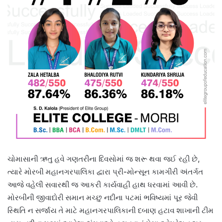
ચોમાસાની ઋતુ હવે ગણતરીના દિવસોમાં જ શરૂ થવા જઈ રહી છે,
ત્યારે મોરબી મહાનગરપાલિકા દ્વારા પ્રી-મોન્સૂન કામગીરી અંતર્ગત
આજે વહેલી સવારથી જ આકરી કાર્યવાહી હાથ ધરવામાં આવી છે.
મોરબીની જીવાદોરી સમાન મચ્છુ નદીના પટમાં ભવિષ્યમાં પૂર જેવી
સ્થિતિ ન સર્જાય તે માટે મહાનગરપાલિકાની દબાણ હટાવ શાખાની ટીમ