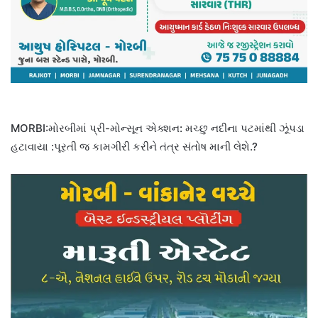
MORBI:મોરબીમાં પ્રી-મોન્સૂન એક્શન: મચ્છુ નદીના પટમાંથી ઝૂંપડા
હટાવાયા :પૂરતી જ કામગીરી કરીને તંત્ર સંતોષ માની લેશે.?