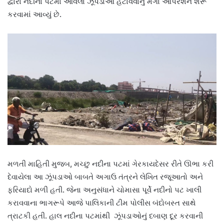
દ્વારા નદીના પટમાં આવેલા ઝૂંપડાઓ હટાવવાનું મેગા ઓપરેશન શરૂ
કરવામાં આવ્યું છે.
મળતી માહિતી મુજબ, મચ્છુ નદીના પટમાં ગેરકાયદેસર રીતે ઊભા કરી
દેવાયેલા આ ઝૂંપડાઓ બાબતે અગાઉ તંત્રને લેખિત રજૂઆતો અને
ફરિયાદો મળી હતી. જેના અનુસંધાને ચોમાસા પૂર્વે નદીનો પટ ખાલી
કરાવવાના ભાગરૂપે આજે પાલિકાની ટીમ પોલીસ બંદોબસ્ત સાથે
ત્રાટકી હતી. હાલ નદીના પટમાંથી ઝૂંપડાઓનું દબાણ દૂર કરવાની