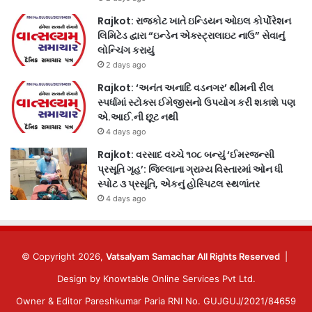
Rajkot: રાજકોટ ખાતે ઇન્ડિયન ઓઇલ કોર્પોરેશન
લિમિટેડ દ્વારા “ઇન્ડેન એક્સ્ટ્રાલાઇટ નાઉ” સેવાનું
લોન્ચિંગ કરાયું
2 days ago
Rajkot: ‘અનંત અનાદિ વડનગર’ થીમની રીલ
સ્પર્ધામાં સ્ટોક્સ ઈમેજીસનો ઉપયોગ કરી શકાશે પણ
એ.આઈ.ની છૂટ નથી
4 days ago
Rajkot: વરસાદ વચ્ચે ૧૦૮ બન્યું ‘ઈમરજન્સી
પ્રસૂતિ ગૃહ’: જિલ્લાના ગ્રામ્ય વિસ્તારમાં ઓન ધી
સ્પોટ ૩ પ્રસૂતિ, એકનું હોસ્પિટલ સ્થળાંતર
4 days ago
© Copyright 2026,
Vatsalyam Samachar All Rights Reserved
|
Design by
Knowtable Online Services Pvt Ltd.
Owner & Editor Pareshkumar Paria RNI No. GUJGUJ/2021/84659