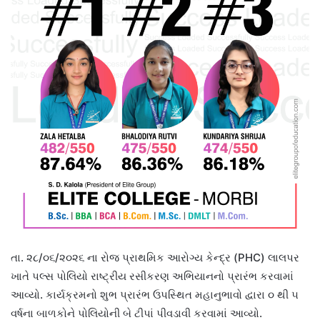
તા. ૨૮/૦૬/૨૦૨૬ ના રોજ પ્રાથમિક આરોગ્ય કેન્દ્ર (PHC) લાલપર
ખાતે પલ્સ પોલિયો રાષ્ટ્રીય રસીકરણ અભિયાનનો પ્રારંભ કરવામાં
આવ્યો. કાર્યક્રમનો શુભ પ્રારંભ ઉપસ્થિત મહાનુભાવો દ્વારા ૦ થી ૫
વર્ષના બાળકોને પોલિયોની બે ટીપાં પીવડાવી કરવામાં આવ્યો.