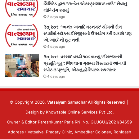
લિમિટેડ દ્વારા “ઇન્ડેન એક્સ્ટ્રાલાઇટ નાઉ” સેવાનું
લોન્ચિંગ કરાયું
2 days ago
Rajkot: ‘અનંત અનાદિ વડનગર’ થીમની રીલ
સ્પર્ધામાં સ્ટોક્સ ઈમેજીસનો ઉપયોગ કરી શકાશે પણ
એ.આઈ.ની છૂટ નથી
4 days ago
Rajkot: વરસાદ વચ્ચે ૧૦૮ બન્યું ‘ઈમરજન્સી
પ્રસૂતિ ગૃહ’: જિલ્લાના ગ્રામ્ય વિસ્તારમાં ઓન ધી
સ્પોટ ૩ પ્રસૂતિ, એકનું હોસ્પિટલ સ્થળાંતર
4 days ago
© Copyright 2026,
Vatsalyam Samachar All Rights Reserved
|
Design by
Knowtable Online Services Pvt Ltd.
Owner & Editor Pareshkumar Paria RNI No. GUJGUJ/2021/84659
Address : Vatsalya, Pragaty Clinic, Ambedkar Coloney, Rohidash