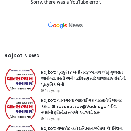
Sorry, there was a YouTube error.
Rajkot News
Rajkot: પ્રાકૃતિક ખેતી તરફ આગળ વધતું ગુજરાત:
આરોગ્ય, ધરતી અને પર્યાવરણ માટે લાભદાયક મેથીની
પ્રાકૃતિક ખેતી
2 days ago
Rajkot: વડનગરના આધ્યાત્મિક વારસાને ઉજાગર
કરવા ‘Shravanotsav@Vadnagar’ રીલ
સ્પર્ધાનો દ્વિતીય તબક્કો આજથી શરૂ
2 days ago
Rajkot: રાજકોટ ખાતે ઇન્ડિયન ઓઇલ કોર્પોરેશન