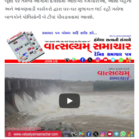
બૂથો પર તેમજ આગામી દિવસોમાં આરોગ્ય કર્મચારીઓ, આશા બહેનો
અને આંગણવાડી કાર્યકરો દ્વારા ઘર-ઘર મુલાકાત લઈ રહી ગયેલા
બાળકોને પોલિયોની બે ટીપાં પીવડાવવામાં આવશે.