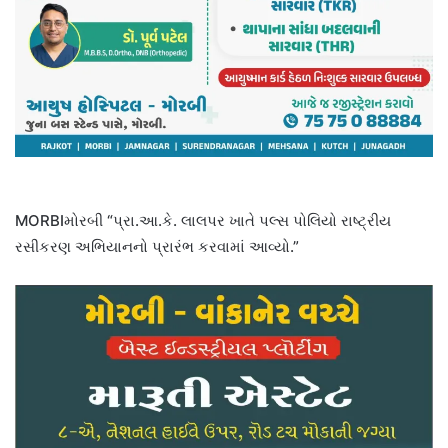
MORBIમોરબી “પ્રા.આ.કે. લાલપર ખાતે પલ્સ પોલિયો રાષ્ટ્રીય
રસીકરણ અભિયાનનો પ્રારંભ કરવામાં આવ્યો.”