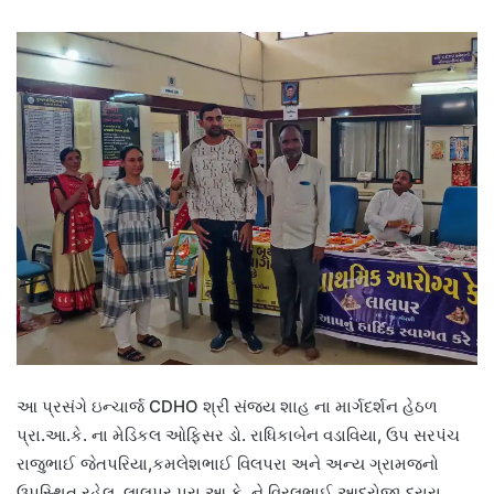
આ પ્રસંગે ઇન્ચાર્જ CDHO શ્રી સંજય શાહ ના માર્ગદર્શન હેઠળ
પ્રા.આ.કે. ના મેડિકલ ઓફિસર ડો. રાધિકાબેન વડાવિયા, ઉપ સરપંચ
રાજુભાઈ જેતપરિયા,કમલેશભાઈ વિલપરા અને અન્ય ગ્રામજનો
ઉપસ્થિત રહેલ. લાલપર પ્રા.આ.કે. ને વિરલભાઈ આદ્રોજા દ્રારા