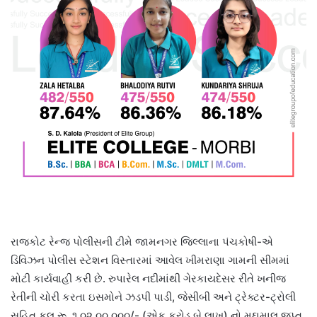
રાજકોટ રેન્જ પોલીસની ટીમે જામનગર જિલ્લાના પંચકોષી-એ
ડિવિઝન પોલીસ સ્ટેશન વિસ્તારમાં આવેલ ખીમરાણા ગામની સીમમાં
મોટી કાર્યવાહી કરી છે. રુપારેલ નદીમાંથી ગેરકાયદેસર રીતે ખનીજ
રેતીની ચોરી કરતા ઇસમોને ઝડપી પાડી, જેસીબી અને ટ્રેક્ટર-ટ્રોલી
સહિત કુલ રૂ. ૧,૦૨,૦૦,૦૦૦/- (એક કરોડ બે લાખ) નો મુદ્દામાલ જપ્ત