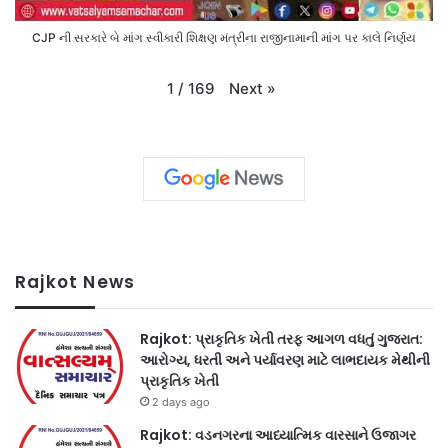
CJP ની સરકારે બે માંગ સ્વીકારી શિક્ષણ મંત્રીના રાજીનામાની માંગ પર કાલે નિર્ણય
Next
»
1
/
169
Rajkot News
Rajkot: પ્રાકૃતિક ખેતી તરફ આગળ વધતું ગુજરાત:
આરોગ્ય, ધરતી અને પર્યાવરણ માટે લાભદાયક મેથીની
પ્રાકૃતિક ખેતી
2 days ago
Rajkot: વડનગરના આધ્યાત્મિક વારસાને ઉજાગર