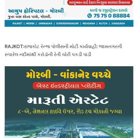
RAJKOT:રાજકોટ રેન્જ પોલીસની મોટી કાર્યવાહી: જામનગરની
રુપારેલ નદીમાંથી કરોડોની રેતી ચોરી પકડી પાડી