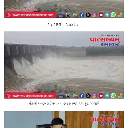
Next
»
1
/
169
મોરબી મચ્છુ-૩ ડેમના વઘુ ૭ દરવાજા ૬.૫ ફૂટ ખોલાશે