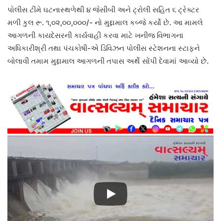
પોલીસ ટીમે ઘટનાસ્થળેથી ૪ જેસીબી અને ટ્રોલી સહિત ૬ ટ્રેક્ટર
મળી કુલ રૂ. ૧,૦૨,૦૦,૦૦૦/- નો મુદ્દામાલ કબ્જે કર્યો છે. આ મામલે
આગળની કાયદેસરની કાર્યવાહી કરવા માટે ખનીજ વિભાગના
અધિકારીશ્રી તથા પંચકોષી-એ ડિવિઝન પોલીસ સ્ટેશનના સ્ટાફને
બોલાવી તમામ મુદ્દામાલ આગળની તપાસ અર્થે સોંપી દેવામાં આવ્યો છે.