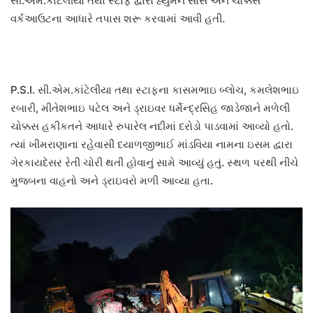
સી.એમ.કાંટેલીયા તથા સ્ટાફ દ્વારા હ્યુમન સોર્સ અને ચોક્કસ
વર્કઆઉટના આધારે તપાસ શરૂ કરવામાં આવી હતી.
P.S.I. સી.એમ.કાંટેલીયા તથા સ્ટાફના કાસમભાઇ બ્લોચ, કમલેશભાઇ
રબારી, મીતેશભાઇ પટેલ અને ડ્રાઇવર ધર્મેન્દ્રસિહ જાડેજાને મળેલી
ચોક્કસ હકીકતને આધારે રુપારેલ નદીમાં દરોડો પાડવામાં આવ્યો હતો.
ત્યાં ખીમરાણાના રહેવાસી દયાળજીભાઈ માંડવિયા નામના ઇસમ દ્વારા
ગેરકાયદેસર રેતી ચોરી થતી હોવાનું સામે આવ્યું હતું. સ્થળ પરથી નીચે
મુજબના વાહનો અને ડ્રાઇવરો મળી આવ્યા હતા.