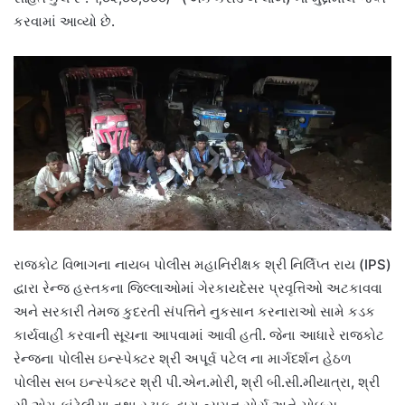
કરવામાં આવ્યો છે.
રાજકોટ વિભાગના નાયબ પોલીસ મહાનિરીક્ષક શ્રી નિર્લિપ્ત રાય (IPS)
દ્વારા રેન્જ હસ્તકના જિલ્લાઓમાં ગેરકાયદેસર પ્રવૃત્તિઓ અટકાવવા
અને સરકારી તેમજ કુદરતી સંપત્તિને નુકસાન કરનારાઓ સામે કડક
કાર્યવાહી કરવાની સૂચના આપવામાં આવી હતી. જેના આધારે રાજકોટ
રેન્જના પોલીસ ઇન્સ્પેક્ટર શ્રી અપૂર્વ પટેલ ના માર્ગદર્શન હેઠળ
પોલીસ સબ ઇન્સ્પેક્ટર શ્રી પી.એન.મોરી, શ્રી બી.સી.મીયાત્રા, શ્રી