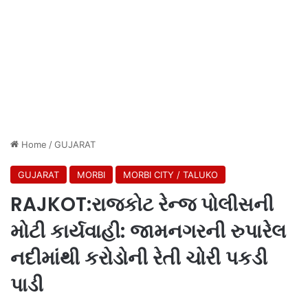
Home
/
GUJARAT
GUJARAT
MORBI
MORBI CITY / TALUKO
RAJKOT:રાજકોટ રેન્જ પોલીસની
મોટી કાર્યવાહી: જામનગરની રુપારેલ
નદીમાંથી કરોડોની રેતી ચોરી પકડી
પાડી