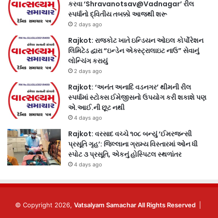
કરવા ‘Shravanotsav@Vadnagar’ રીલ
સ્પર્ધાનો દ્વિતીય તબક્કો આજથી શરૂ
2 days ago
Rajkot: રાજકોટ ખાતે ઇન્ડિયન ઓઇલ કોર્પોરેશન
લિમિટેડ દ્વારા “ઇન્ડેન એક્સ્ટ્રાલાઇટ નાઉ” સેવાનું
લોન્ચિંગ કરાયું
2 days ago
Rajkot: ‘અનંત અનાદિ વડનગર’ થીમની રીલ
સ્પર્ધામાં સ્ટોક્સ ઈમેજીસનો ઉપયોગ કરી શકાશે પણ
એ.આઈ.ની છૂટ નથી
4 days ago
Rajkot: વરસાદ વચ્ચે ૧૦૮ બન્યું ‘ઈમરજન્સી
પ્રસૂતિ ગૃહ’: જિલ્લાના ગ્રામ્ય વિસ્તારમાં ઓન ધી
સ્પોટ ૩ પ્રસૂતિ, એકનું હોસ્પિટલ સ્થળાંતર
4 days ago
© Copyright 2026,
Vatsalyam Samachar All Rights Reserved
|