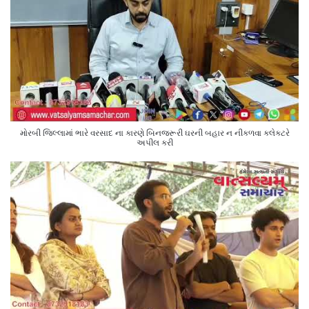
મોરબી જિલ્લામાં ભારે વરસાદ ના કારણે બિનજરૂરી ઘરની બહાર ન નીકળવા કલેક્ટરે
અપીલ કરી