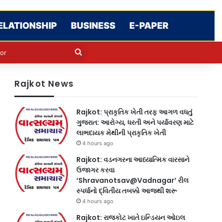
ELATIONSHIP
BUSINESS
E-PAPER
e
n
Search
for
Rajkot News
Rajkot: પ્રાકૃતિક ખેતી તરફ આગળ વધતું
ગુજરાત: આરોગ્ય, ધરતી અને પર્યાવરણ માટે
લાભદાયક મેથીની પ્રાકૃતિક ખેતી
4 hours ago
Rajkot: વડનગરના આધ્યાત્મિક વારસાને
ઉજાગર કરવા
‘Shravanotsav@Vadnagar’ રીલ
સ્પર્ધાનો દ્વિતીય તબક્કો આજથી શરૂ
4 hours ago
Rajkot: રાજકોટ ખાતે ઇન્ડિયન ઓઇલ