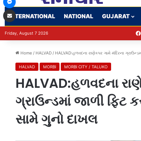
Share via Email
INTERNATIONAL
NATIONAL
GUJARAT
Friday, August 7 2026
Home
/
HALVAD
/
HALVAD:હળવદના રાણેકપર ગામે મંદિરના ગ્રાઉન્ડમા
HALVAD
MORBI
MORBI CITY / TALUKO
HALVAD:હળવદના રાણેક
ગ્રાઉન્ડમાં જાળી ફિટ ક
સામે ગુનો દાખલ