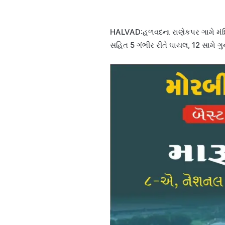
HALVAD:હળવદના રાણેકપર ગામે મંદિર
સહિત 5 ગંભીર રીતે ઘાયલ, 12 સામે ગ