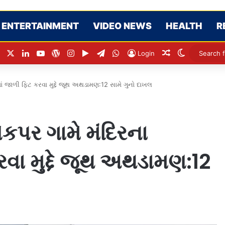
ENTERTAINMENT
VIDEO NEWS
HEALTH
R
Facebook
X
LinkedIn
YouTube
WordPress
Instagram
Google Play
Telegram
WhatsApp
Random Articl
Switch ski
Login
ં જાળી ફિટ કરવા મુદ્દે જૂથ અથડામણ:12 સામે ગુનો દાખલ
પર ગામે મંદિરના
રવા મુદ્દે જૂથ અથડામણ:12