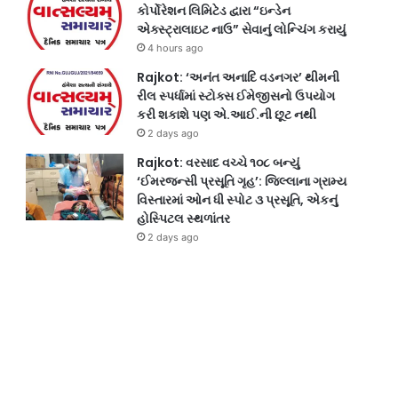
કોર્પોરેશન લિમિટેડ દ્વારા “ઇન્ડેન
એક્સ્ટ્રાલાઇટ નાઉ” સેવાનું લોન્ચિંગ કરાયું
4 hours ago
Rajkot: ‘અનંત અનાદિ વડનગર’ થીમની
રીલ સ્પર્ધામાં સ્ટોક્સ ઈમેજીસનો ઉપયોગ
કરી શકાશે પણ એ.આઈ.ની છૂટ નથી
2 days ago
Rajkot: વરસાદ વચ્ચે ૧૦૮ બન્યું
‘ઈમરજન્સી પ્રસૂતિ ગૃહ’: જિલ્લાના ગ્રામ્ય
વિસ્તારમાં ઓન ધી સ્પોટ ૩ પ્રસૂતિ, એકનું
હોસ્પિટલ સ્થળાંતર
2 days ago