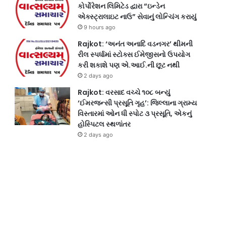
કોર્પોરેશન લિમિટેડ દ્વારા “ઇન્ડેન
એક્સ્ટ્રાલાઇટ નાઉ” સેવાનું લોન્ચિંગ કરાયું
9 hours ago
Rajkot: ‘અનંત અનાદિ વડનગર’ થીમની
રીલ સ્પર્ધામાં સ્ટોક્સ ઈમેજીસનો ઉપયોગ
કરી શકાશે પણ એ.આઈ.ની છૂટ નથી
2 days ago
Rajkot: વરસાદ વચ્ચે ૧૦૮ બન્યું
‘ઈમરજન્સી પ્રસૂતિ ગૃહ’: જિલ્લાના ગ્રામ્ય
વિસ્તારમાં ઓન ધી સ્પોટ ૩ પ્રસૂતિ, એકનું
હોસ્પિટલ સ્થળાંતર
2 days ago