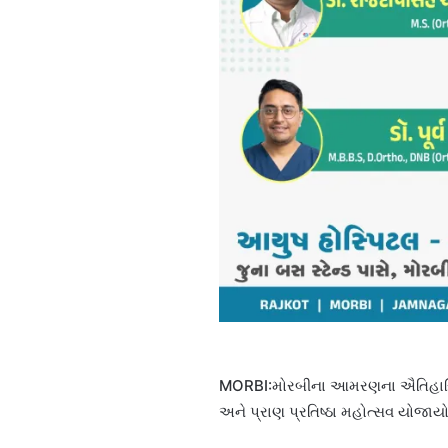
MORBI:મોરબીના આમરણના ઐતિહાસિક હા
અને પ્રાણ પ્રતિષ્ઠા મહોત્સવ યોજાય