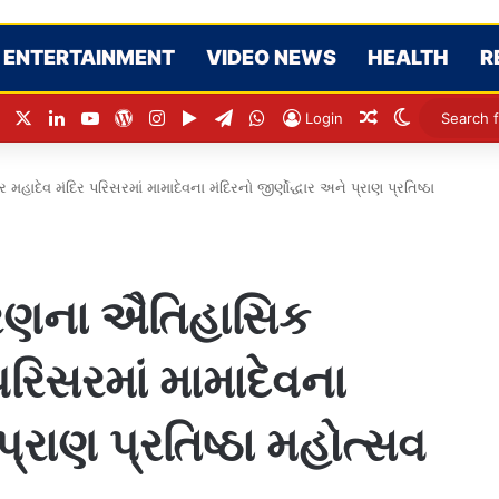
ENTERTAINMENT
VIDEO NEWS
HEALTH
R
Facebook
X
LinkedIn
YouTube
WordPress
Instagram
Google Play
Telegram
WhatsApp
Random Articl
Switch ski
Login
ેવ મંદિર પરિસરમાં મામાદેવના મંદિરનો જીર્ણોદ્ધાર અને પ્રાણ પ્રતિષ્ઠા
ણના ઐતિહાસિક
પરિસરમાં મામાદેવના
પ્રાણ પ્રતિષ્ઠા મહોત્સવ