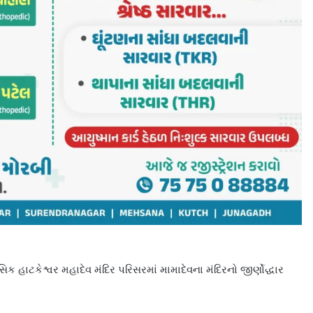
ટકેશ્વર મહાદેવ મંદિર પરિસરમાં મામાદેવના મંદિરનો જીર્ણોદ્ધાર
ો