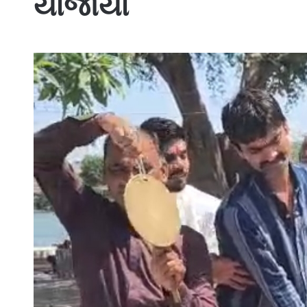
યોજાયો