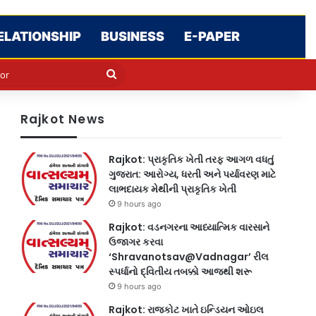
ELATIONSHIP
BUSINESS
E-PAPER
e
n
Search
for
Rajkot News
Rajkot: પ્રાકૃતિક ખેતી તરફ આગળ વધતું
ગુજરાત: આરોગ્ય, ધરતી અને પર્યાવરણ માટે
લાભદાયક મેથીની પ્રાકૃતિક ખેતી
9 hours ago
Rajkot: વડનગરના આધ્યાત્મિક વારસાને
ઉજાગર કરવા
‘Shravanotsav@Vadnagar’ રીલ
સ્પર્ધાનો દ્વિતીય તબક્કો આજથી શરૂ
9 hours ago
Rajkot: રાજકોટ ખાતે ઇન્ડિયન ઓઇલ