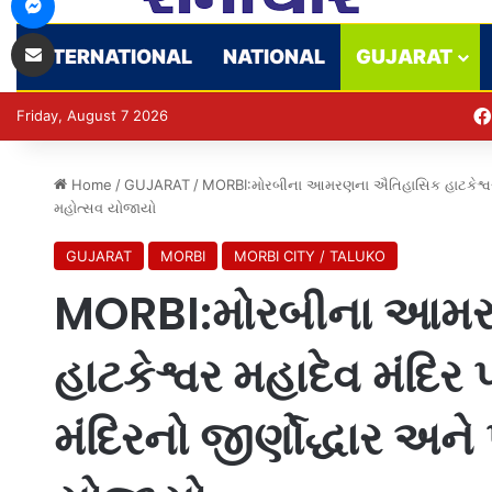
Share via Email
INTERNATIONAL
NATIONAL
GUJARAT
Friday, August 7 2026
Home
/
GUJARAT
/
MORBI:મોરબીના આમરણના ઐતિહાસિક હાટકેશ્વર મહાદ
મહોત્સવ યોજાયો
GUJARAT
MORBI
MORBI CITY / TALUKO
MORBI:મોરબીના આમર
હાટકેશ્વર મહાદેવ મંદિર 
મંદિરનો જીર્ણોદ્ધાર અને 