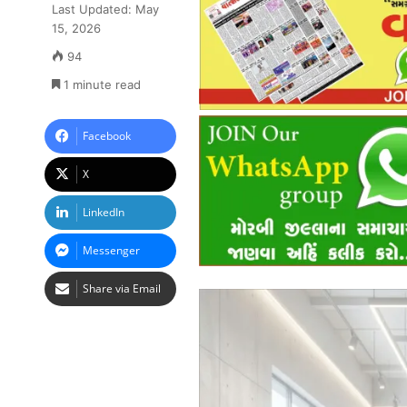
Last Updated: May
15, 2026
94
1 minute read
Facebook
X
LinkedIn
Messenger
Share via Email