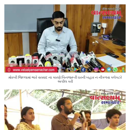
મોરબી જિલ્લામાં ભારે વરસાદ ના કારણે બિનજરૂરી ઘરની બહાર ન નીકળવા કલેક્ટરે
અપીલ કરી