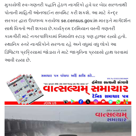
મુકાયેલી સ્વ-ગણતરી પદ્ધતિ હેઠળ નાગરિકો હવે ઘર બેઠા સરળતાથી
પોતાની માહિતી ઓનલાઈન સબમિટ કરી શકશે. આ માટે કેન્દ્ર
સરકાર દ્વારા ઉપલબ્ધ કરાયેલા se.census.gov.in⁠ મારફતે માર્ગદર્શન
સાથે વિગતો ભરી શકાય છે.કાર્યક્રમ દરમિયાન વસ્તી ગણતરી
કામગીરી માટે નગરપાલિકામાં નિમાયેલ સ્ટાફ પણ હાજર રહ્યો હતો.
સ્થાનિક સ્તરે નાગરિકોને સરળતા રહે અને વધુમાં વધુ લોકો આ
ડિજિટલ પ્રક્રિયામાં જોડાય તે માટે જાગૃતિના પ્રયાસો હાથ ધરવામાં
આવી રહ્યા છે.