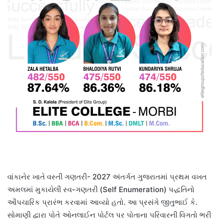
વાંકાનેર ખાતે વસ્તી ગણતરી- 2027 અંતર્ગત ગુજરાતમાં પ્રથમ વખત
અમલમાં મુકાયેલી સ્વ-ગણતરી (Self Enumeration) પદ્ધતિનો
ઔપચારિક પ્રારંભ કરવામાં આવ્યો હતો. આ પ્રસંગે જીતુભાઈ કે.
સોમાણી દ્વારા પોતે ઓનલાઈન પોર્ટલ પર પોતાના પરિવારની વિગતો ભરી