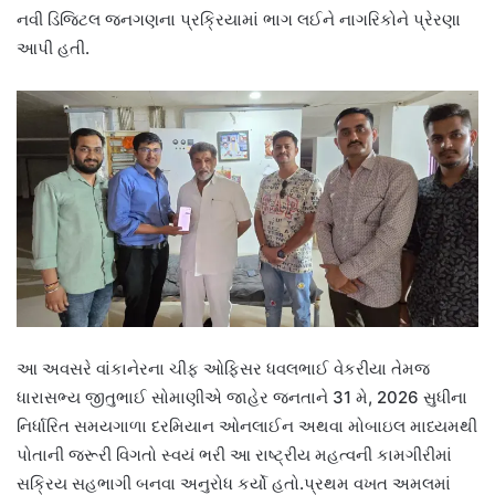
નવી ડિજિટલ જનગણના પ્રક્રિયામાં ભાગ લઈને નાગરિકોને પ્રેરણા
આપી હતી.
આ અવસરે વાંકાનેરના ચીફ ઓફિસર ધવલભાઈ વેકરીયા તેમજ
ધારાસભ્ય જીતુભાઈ સોમાણીએ જાહેર જનતાને 31 મે, 2026 સુધીના
નિર્ધારિત સમયગાળા દરમિયાન ઓનલાઈન અથવા મોબાઇલ માધ્યમથી
પોતાની જરૂરી વિગતો સ્વયં ભરી આ રાષ્ટ્રીય મહત્વની કામગીરીમાં
સક્રિય સહભાગી બનવા અનુરોધ કર્યો હતો.પ્રથમ વખત અમલમાં