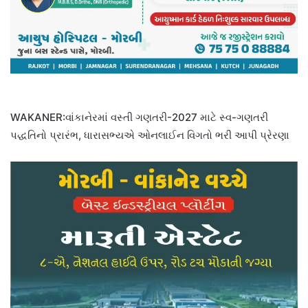
WAKANER:વાંકાનેરમાં વસ્તી ગણતરી-2027 માટે સ્વ-ગણતરી
પદ્ધતિનો પ્રારંભ, ધારાસભ્યએ ઓનલાઈન વિગતો ભરી આપી પ્રેરણા