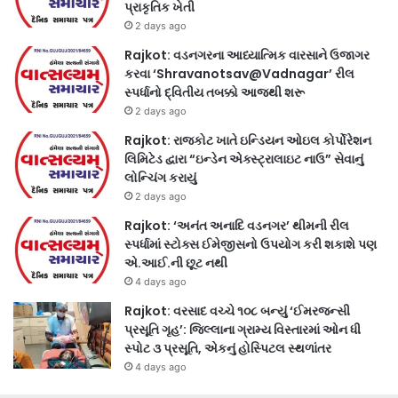
પ્રાકૃતિક ખેતી
2 days ago
Rajkot: વડનગરના આધ્યાત્મિક વારસાને ઉજાગર
કરવા ‘Shravanotsav@Vadnagar’ રીલ
સ્પર્ધાનો દ્વિતીય તબક્કો આજથી શરૂ
2 days ago
Rajkot: રાજકોટ ખાતે ઇન્ડિયન ઓઇલ કોર્પોરેશન
લિમિટેડ દ્વારા “ઇન્ડેન એક્સ્ટ્રાલાઇટ નાઉ” સેવાનું
લોન્ચિંગ કરાયું
2 days ago
Rajkot: ‘અનંત અનાદિ વડનગર’ થીમની રીલ
સ્પર્ધામાં સ્ટોક્સ ઈમેજીસનો ઉપયોગ કરી શકાશે પણ
એ.આઈ.ની છૂટ નથી
4 days ago
Rajkot: વરસાદ વચ્ચે ૧૦૮ બન્યું ‘ઈમરજન્સી
પ્રસૂતિ ગૃહ’: જિલ્લાના ગ્રામ્ય વિસ્તારમાં ઓન ધી
સ્પોટ ૩ પ્રસૂતિ, એકનું હોસ્પિટલ સ્થળાંતર
4 days ago