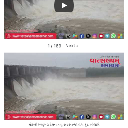
Next
»
1
/
169
મોરબી મચ્છુ-૩ ડેમના વઘુ ૭ દરવાજા ૬.૫ ફૂટ ખોલાશે