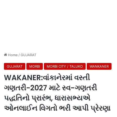
Home
/
GUJARAT
GUJARAT
MORBI
MORBI CITY / TALUKO
WANKANER
WAKANER:વાંકાનેરમાં વસ્તી
ગણતરી-2027 માટે સ્વ-ગણતરી
પદ્ધતિનો પ્રારંભ, ધારાસભ્યએ
ઓનલાઈન વિગતો ભરી આપી પ્રેરણા