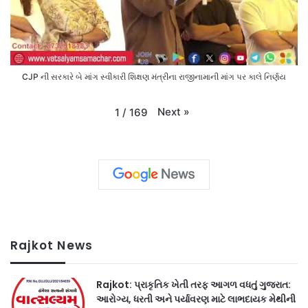
CJP ની સરકારે બે માંગ સ્વીકારી શિક્ષણ મંત્રીના રાજીનામાની માંગ પર કાલે નિર્ણય
Next
»
1
/
169
Rajkot News
Rajkot: પ્રાકૃતિક ખેતી તરફ આગળ વધતું ગુજરાત:
આરોગ્ય, ધરતી અને પર્યાવરણ માટે લાભદાયક મેથીની