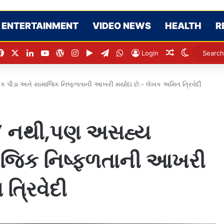
ENTERTAINMENT
VIDEO NEWS
HEALTH
R
Facebook
X
LinkedIn
YouTube
WordPress
Instagram
Google Play
Telegram
WhatsApp
Random Artic
Switch sk
Login
પીડા અને સામાજિક નિષ્ફળતાની આખરી મર્યાદા છે.- લેખક અમિત ત્રિવેદી
ા’ નથી,પણ અસહ્ય
ાજિક નિષ્ફળતાની આખરી
 ત્રિવેદી