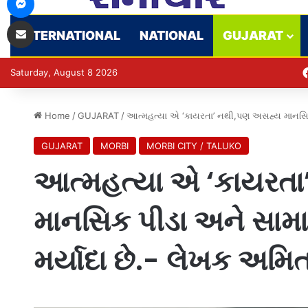
Share via Email
INTERNATIONAL
NATIONAL
GUJARAT
Saturday, August 8 2026
Home
/
GUJARAT
/
આત્મહત્યા એ ‘કાયરતા’ નથી,પણ અસહ્ય માનસિક 
GUJARAT
MORBI
MORBI CITY / TALUKO
આત્મહત્યા એ ‘કાયરત
માનસિક પીડા અને સામ
મર્યાદા છે.- લેખક અમિત