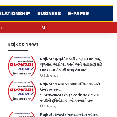
ELATIONSHIP
BUSINESS
E-PAPER
le
in
Search
for
Rajkot News
Rajkot: પ્રાકૃતિક ખેતી તરફ આગળ વધતું
ગુજરાત: આરોગ્ય, ધરતી અને પર્યાવરણ માટે
લાભદાયક મેથીની પ્રાકૃતિક ખેતી
2 days ago
Rajkot: વડનગરના આધ્યાત્મિક વારસાને
ઉજાગર કરવા
‘Shravanotsav@Vadnagar’ રીલ
સ્પર્ધાનો દ્વિતીય તબક્કો આજથી શરૂ
2 days ago
Rajkot: રાજકોટ ખાતે ઇન્ડિયન ઓઇલ