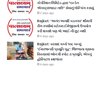
કોર્પોરેશન લિમિટેડ દ્વારા “ઇન્ડેન
એક્સ્ટ્રાલાઇટ નાઉ” સેવાનું લોન્ચિંગ કરાયું
2 days ago
Rajkot: ‘અનંત અનાદિ વડનગર’ થીમની
રીલ સ્પર્ધામાં સ્ટોક્સ ઈમેજીસનો ઉપયોગ
કરી શકાશે પણ એ.આઈ.ની છૂટ નથી
4 days ago
Rajkot: વરસાદ વચ્ચે ૧૦૮ બન્યું
‘ઈમરજન્સી પ્રસૂતિ ગૃહ’: જિલ્લાના ગ્રામ્ય
વિસ્તારમાં ઓન ધી સ્પોટ ૩ પ્રસૂતિ, એકનું
હોસ્પિટલ સ્થળાંતર
4 days ago