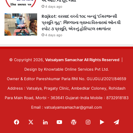
એ.આઈ.ની છૂટ નથી
4 days ago
Rajkot: વરસાદ વચ્ચે ૧૦૮ બન્યું ‘ઈમરજન્સી
પ્રસૂતિ ગૃહ’: જિલ્લાના ગ્રામ્ય વિસ્તારમાં ઓન ધી
સ્પોટ ૩ પ્રસૂતિ, એકનું હોસ્પિટલ સ્થળાંતર
4 days ago
© Copyright 2026,
Vatsalyam Samachar All Rights Reserved
|
Design by
Knowtable Online Services Pvt Ltd.
Owner & Editor Pareshkumar Paria RNI No. GUJGUJ/2021/84659
Address : Vatsalya, Pragaty Clinic, Ambedkar Coloney, Rohidash
Para Main Road, Morbi - 363641 Gujarat-India Mobile : 8732918183
Email : vatsalyamsamachar@gmail.com
Facebook
X
LinkedIn
YouTube
WordPress
Instagram
Google
Tele