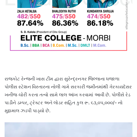
રાજકોટ રેન્જની ખાસ ટીમ દ્વારા સુરેન્દ્રનગર જિલ્લાના ધજાળા
પોલીસ સ્ટેશન વિસ્તારના નોલી ગામે સરકારી જમીનમાંથી ગેરકાયદેસર
ખનીજ ચોરી કરતા તત્વો સામે લાલ આંખ કરવામાં આવી છે. પોલીસે રેડ
પાડીને ડમ્પર, ટ્રેક્ટર અને લોડર સહિત કુલ રૂ. ૬૩,૦૫,૦૦૦/- નો
મુદ્દામાલ ઝડપી પાડ્યો છે.