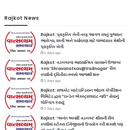
Rajkot News
Rajkot: પ્રાકૃતિક ખેતી તરફ આગળ વધતું ગુજરાત:
આરોગ્ય, ધરતી અને પર્યાવરણ માટે લાભદાયક મેથીની
પ્રાકૃતિક ખેતી
2 days ago
Rajkot: વડનગરના આધ્યાત્મિક વારસાને ઉજાગર
કરવા ‘Shravanotsav@Vadnagar’ રીલ
સ્પર્ધાનો દ્વિતીય તબક્કો આજથી શરૂ
2 days ago
Rajkot: રાજકોટ ખાતે ઇન્ડિયન ઓઇલ કોર્પોરેશન
લિમિટેડ દ્વારા “ઇન્ડેન એક્સ્ટ્રાલાઇટ નાઉ” સેવાનું
લોન્ચિંગ કરાયું
2 days ago
Rajkot: ‘અનંત અનાદિ વડનગર’ થીમની રીલ
સ્પર્ધામાં સ્ટોક્સ ઈમેજીસનો ઉપયોગ કરી શકાશે પણ