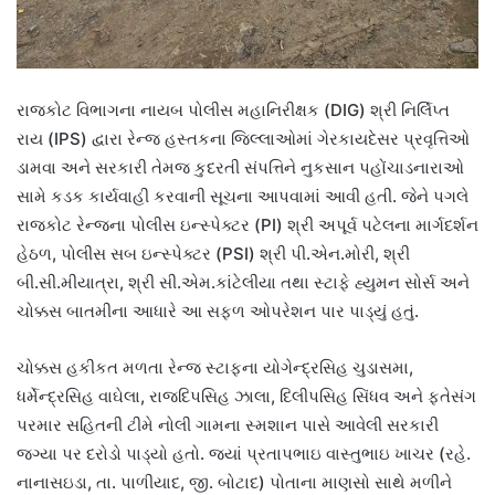
રાજકોટ વિભાગના નાયબ પોલીસ મહાનિરીક્ષક (DIG) શ્રી નિર્લિપ્ત
રાય (IPS) દ્વારા રેન્જ હસ્તકના જિલ્લાઓમાં ગેરકાયદેસર પ્રવૃત્તિઓ
ડામવા અને સરકારી તેમજ કુદરતી સંપત્તિને નુકસાન પહોંચાડનારાઓ
સામે કડક કાર્યવાહી કરવાની સૂચના આપવામાં આવી હતી. જેને પગલે
રાજકોટ રેન્જના પોલીસ ઇન્સ્પેક્ટર (PI) શ્રી અપૂર્વ પટેલના માર્ગદર્શન
હેઠળ, પોલીસ સબ ઇન્સ્પેક્ટર (PSI) શ્રી પી.એન.મોરી, શ્રી
બી.સી.મીયાત્રા, શ્રી સી.એમ.કાંટેલીયા તથા સ્ટાફે હ્યુમન સોર્સ અને
ચોક્કસ બાતમીના આધારે આ સફળ ઓપરેશન પાર પાડ્યું હતું.
ચોક્કસ હકીકત મળતા રેન્જ સ્ટાફના યોગેન્દ્રસિહ ચુડાસમા,
ધર્મેન્દ્રસિહ વાઘેલા, રાજદિપસિહ ઝાલા, દિલીપસિહ સિંધવ અને ફતેસંગ
પરમાર સહિતની ટીમે નોલી ગામના સ્મશાન પાસે આવેલી સરકારી
જગ્યા પર દરોડો પાડ્યો હતો. જ્યાં પ્રતાપભાઇ વાસ્તુભાઇ ખાચર (રહે.
નાનાસઇડા, તા. પાળીયાદ, જી. બોટાદ) પોતાના માણસો સાથે મળીને