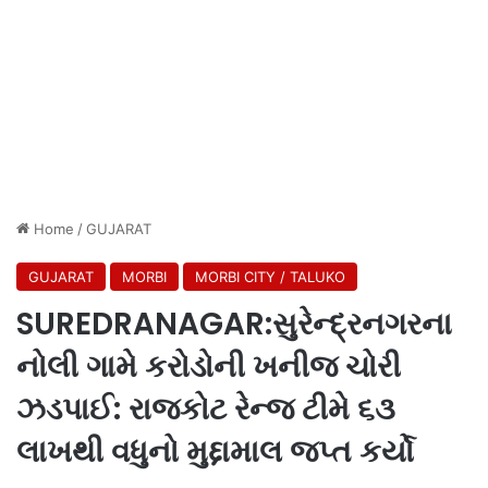
Home
/
GUJARAT
GUJARAT
MORBI
MORBI CITY / TALUKO
SUREDRANAGAR:સુરેન્દ્રનગરના
નોલી ગામે કરોડોની ખનીજ ચોરી
ઝડપાઈ: રાજકોટ રેન્જ ટીમે ૬૩
લાખથી વધુનો મુદ્દામાલ જપ્ત કર્યો