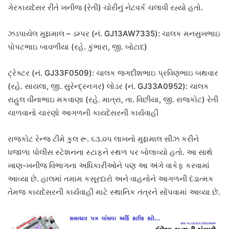
ગેરકાયદેસર રીતે ખનીજ (રેતી) ચોરીનું નેટવર્ક ચલાવી રહ્યો હતો.
ઝડપાયેલ મુદ્દામાલ – ડમ્પર (નં. GJ13AW7335): ચાલક મનસુખભાઇ
પોપટભાઇ બાવળીયા (રહે. કુંભારા, જી. બોટાદ)
ટ્રેક્ટર (નં. GJ33F0509): ચાલક જગદીશભાઇ પ્રવિણભાઇ બથવાર
(રહે. સાયલા, જી. સુરેન્દ્રનગર) લોડર (નં. GJ33A0952): ચાલક
રાહુલ વીનાભાઇ મકવાણા (રહે. માત્રા, તા. વિછીયા, જી. રાજકોટ) રેતી
ચાળવાનો ચારણો આગળની કાયદેસરની કાર્યવાહી
રાજકોટ રેન્જ ટીમે કુલ રૂ. ૬૩.૦૫ લાખનો મુદ્દામાલ સીઝ કરીને
ધજાળા પોલીસ સ્ટેશનના સ્ટાફને સ્થળ પર બોલાવ્યો હતો. આ સાથે
ખાણ-ખનીજ વિભાગના અધિકારીઓને પણ આ અંગે વાકેફ કરવામાં
આવ્યા છે. હાલમાં તમામ કસૂરદારો અને વાહનોને આગળની દંડાત્મક
તેમજ કાયદેસરની કાર્યવાહી માટે સ્થાનિક તંત્રને સોંપવામાં આવ્યા છે.