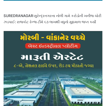
SUREDRANAGAR:સુરેન્દ્રનગરના નોલી ગામે કરોડોની ખનીજ ચોરી
ઝડપાઈ: રાજકોટ રેન્જ ટીમે ૬૩ લાખથી વધુનો મુદ્દામાલ જપ્ત કર્યો