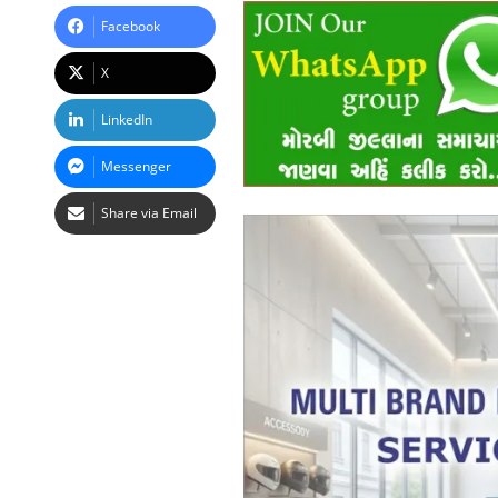
Facebook
X
LinkedIn
Messenger
Share via Email