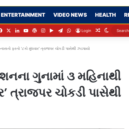
ENTERTAINMENT
VIDEO NEWS
HEALTH
R
Facebook
X
LinkedIn
YouTube
WordPress
Instagram
Google Play
Telegram
WhatsApp
Random Artic
Switch sk
Login
નાસતો ફરતો ‘ટકો મુંધવાર’ ત્રાજપર ચોકડી પાસેથી ઝડપાયો
શનના ગુનામાં ૩ મહિનાથી
ાર’ ત્રાજપર ચોકડી પાસેથી