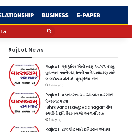
ELATIONSHIP
BUSINESS
E-PAPER
le
in
Search
for
Rajkot News
Rajkot: પ્રાકૃતિક ખેતી તરફ આગળ વધતું
ગુજરાત: આરોગ્ય, ધરતી અને પર્યાવરણ માટે
લાભદાયક મેથીની પ્રાકૃતિક ખેતી
1 day ago
Rajkot: વડનગરના આધ્યાત્મિક વારસાને
ઉજાગર કરવા
‘Shravanotsav@Vadnagar’ રીલ
સ્પર્ધાનો દ્વિતીય તબક્કો આજથી શરૂ
1 day ago
Rajkot: રાજકોટ ખાતે ઇન્ડિયન ઓઇલ