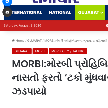
Share via Email
INTERNATIONAL
NATIONAL
GUJARAT
Saturday, August 8 2026
Home
/
GUJARAT
/
MORBI:મોરબી પ્રોહિબિશનના ગુનામાં ૩ મહિનાથી 
GUJARAT
MORBI
MORBI CITY / TALUKO
MORBI:મોરબી પ્રોહિબિ
નાસતો ફરતો ‘ટકો મુંધવ
ઝડપાયો