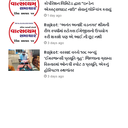
કોર્પોરેશન લિમિટેડ દ્વારા “ઇન્ડેન
એક્સ્ટ્રાલાઇટ નાઉ” સેવાનું લોન્ચિંગ કરાયું
1 day ago
Rajkot: ‘અનંત અનાદિ વડનગર’ થીમની
રીલ સ્પર્ધામાં સ્ટોક્સ ઈમેજીસનો ઉપયોગ
કરી શકાશે પણ એ.આઈ.ની છૂટ નથી
3 days ago
Rajkot: વરસાદ વચ્ચે ૧૦૮ બન્યું
‘ઈમરજન્સી પ્રસૂતિ ગૃહ’: જિલ્લાના ગ્રામ્ય
વિસ્તારમાં ઓન ધી સ્પોટ ૩ પ્રસૂતિ, એકનું
હોસ્પિટલ સ્થળાંતર
3 days ago