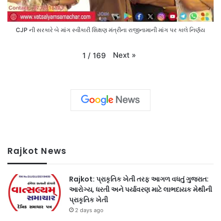
CJP ની સરકારે બે માંગ સ્વીકારી શિક્ષણ મંત્રીના રાજીનામાની માંગ પર કાલે નિર્ણય
Next
»
1
/
169
Rajkot News
Rajkot: પ્રાકૃતિક ખેતી તરફ આગળ વધતું ગુજરાત:
આરોગ્ય, ધરતી અને પર્યાવરણ માટે લાભદાયક મેથીની
પ્રાકૃતિક ખેતી
2 days ago