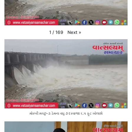
Next
»
1
/
169
મોરબી મચ્છુ-૩ ડેમના વઘુ ૭ દરવાજા ૬.૫ ફૂટ ખોલાશે