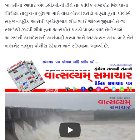
બાતમીના આધારે એલ.સી.બી.ની ટીમે તાત્કાલિક રાજકોટ જિલ્લાના
વીંછીયા તાલુકાના ગુંદાળા ગામે વોચ ગોઠવી દરોડો પાડ્યો હતો. પોલીસે
સફળતાપૂર્વક આરોપી પ્રવિણભાઇ શીવાભાઈ જોગરાજીયાને તે જ
સ્થળેથી ઝડપી લીધો હતો.આરોપીને પકડી પાડ્યા બાદ તેની સામે
આગળની કાયદેસરની કાર્યવાહી કરવા અને અટકાયત કરવા માટે તેને
વાકાનેર તાલુકા પોલીસ સ્ટેશન ખાતે સોંપવામાં આવ્યો છે.