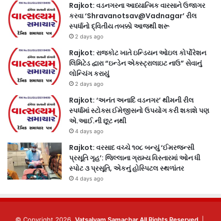
Rajkot: વડનગરના આધ્યાત્મિક વારસાને ઉજાગર
કરવા ‘Shravanotsav@Vadnagar’ રીલ
સ્પર્ધાનો દ્વિતીય તબક્કો આજથી શરૂ
2 days ago
Rajkot: રાજકોટ ખાતે ઇન્ડિયન ઓઇલ કોર્પોરેશન
લિમિટેડ દ્વારા “ઇન્ડેન એક્સ્ટ્રાલાઇટ નાઉ” સેવાનું
લોન્ચિંગ કરાયું
2 days ago
Rajkot: ‘અનંત અનાદિ વડનગર’ થીમની રીલ
સ્પર્ધામાં સ્ટોક્સ ઈમેજીસનો ઉપયોગ કરી શકાશે પણ
એ.આઈ.ની છૂટ નથી
4 days ago
Rajkot: વરસાદ વચ્ચે ૧૦૮ બન્યું ‘ઈમરજન્સી
પ્રસૂતિ ગૃહ’: જિલ્લાના ગ્રામ્ય વિસ્તારમાં ઓન ધી
સ્પોટ ૩ પ્રસૂતિ, એકનું હોસ્પિટલ સ્થળાંતર
4 days ago
© Copyright 2026,
Vatsalyam Samachar All Rights Reserved
|