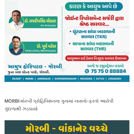
MORBI:મોરબી પ્રોહિબિશનના ગુનામાં નાસતો-ફરતો આરોપી
ગુંદાળાથી ઝડપાયો