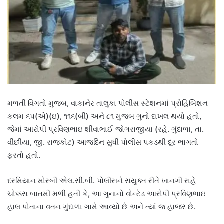
મળતી વિગતો મુજબ, વાકાનેર તાલુકા પોલીસ સ્ટેશનમાં પ્રોહિબિશન
કલમ ૬૫(એ)(ઇ), ૧૧૬(બી) અને ૮૧ મુજબ ગુનો દાખલ થયો હતો,
જેમાં આરોપી પ્રવિણભાઇ શીવાભાઈ જોગરાજીયા (રહે. ગુંદાળા, તા.
વીંછીયા, જી. રાજકોટ) આજદિન સુધી પોલીસ પકડથી દૂર ભાગતો
ફરતો હતો.
દરમિયાન મોરબી એલ.સી.બી. પોલીસને સંયુક્ત રીતે ખાનગી રાહે
ચોક્કસ બાતમી મળી હતી કે, આ ગુનાનો વોન્ટેડ આરોપી પ્રવિણભાઇ
હાલ પોતાના વતન ગુંદાળા ગામે આવ્યો છે અને ત્યાં જ હાજર છે.