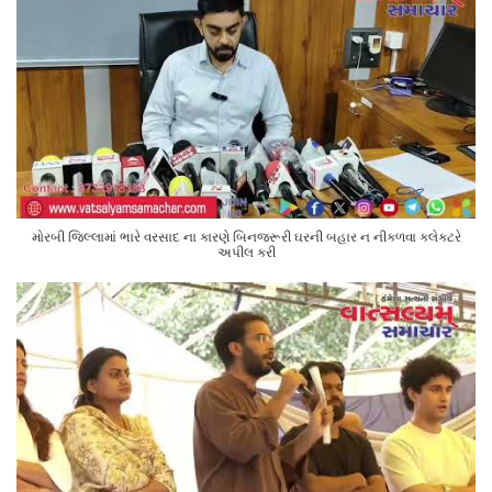
મોરબી જિલ્લામાં ભારે વરસાદ ના કારણે બિનજરૂરી ઘરની બહાર ન નીકળવા કલેક્ટરે
અપીલ કરી