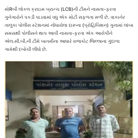
મોRબી લોકલ ક્રાઇમ બ્રાન્ચ (LCB)ની ટીમને નાસતા-ફરતા
ગુનેગારોને પકડી પાડવામાં વધુ એક મોટી સફળતા મળી છે. વાકાનેર
તાલુકા પોલીસ સ્ટેશનમાં નોંધાયેલા દારૂના (પ્રોહિબિશન) ગુનામાં લાંબા
સમયથી પોલીસને થાપ આપી નાસતા-ફરતા એક આરોપીને
એલ.સી.બી.ની ટીમે બાતમીના આધારે રાજકોટ જિલ્લાના ગુંદાળા
ગામેથી દબોચી લીધો છે.