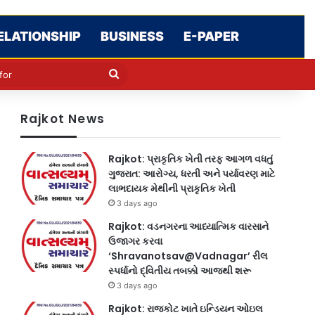
ELATIONSHIP
BUSINESS
E-PAPER
le
in
Search
for
Rajkot News
Rajkot: પ્રાકૃતિક ખેતી તરફ આગળ વધતું
ગુજરાત: આરોગ્ય, ધરતી અને પર્યાવરણ માટે
લાભદાયક મેથીની પ્રાકૃતિક ખેતી
3 days ago
Rajkot: વડનગરના આધ્યાત્મિક વારસાને
ઉજાગર કરવા
‘Shravanotsav@Vadnagar’ રીલ
સ્પર્ધાનો દ્વિતીય તબક્કો આજથી શરૂ
3 days ago
Rajkot: રાજકોટ ખાતે ઇન્ડિયન ઓઇલ