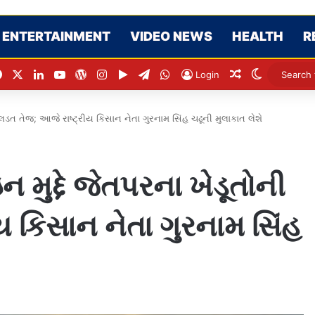
ENTERTAINMENT
VIDEO NEWS
HEALTH
R
Facebook
X
LinkedIn
YouTube
WordPress
Instagram
Google Play
Telegram
WhatsApp
Random Artic
Switch sk
Login
લડત તેજ; આજે રાષ્ટ્રીય કિસાન નેતા ગુરનામ સિંહ ચઢૂની મુલાકાત લેશે
ુદ્દે જેતપરના ખેડૂતોની
ય કિસાન નેતા ગુરનામ સિંહ