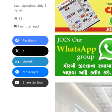
Last Updated: July 3,
2026
51
1 minute read
Facebook
X
LinkedIn
Messenger
Share via Email