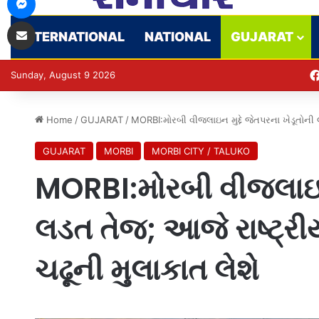
Share via Email
INTERNATIONAL
NATIONAL
GUJARAT
Sunday, August 9 2026
Home
/
GUJARAT
/
MORBI:મોરબી વીજલાઇન મુદ્દે જેતપરના ખેડૂતોની 
GUJARAT
MORBI
MORBI CITY / TALUKO
MORBI:મોરબી વીજલાઇન મ
લડત તેજ; આજે રાષ્ટ્રી
ચઢૂની મુલાકાત લેશે