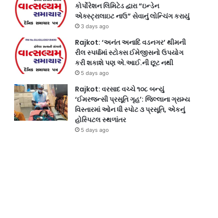
કોર્પોરેશન લિમિટેડ દ્વારા “ઇન્ડેન
એક્સ્ટ્રાલાઇટ નાઉ” સેવાનું લોન્ચિંગ કરાયું
3 days ago
Rajkot: ‘અનંત અનાદિ વડનગર’ થીમની
રીલ સ્પર્ધામાં સ્ટોક્સ ઈમેજીસનો ઉપયોગ
કરી શકાશે પણ એ.આઈ.ની છૂટ નથી
5 days ago
Rajkot: વરસાદ વચ્ચે ૧૦૮ બન્યું
‘ઈમરજન્સી પ્રસૂતિ ગૃહ’: જિલ્લાના ગ્રામ્ય
વિસ્તારમાં ઓન ધી સ્પોટ ૩ પ્રસૂતિ, એકનું
હોસ્પિટલ સ્થળાંતર
5 days ago