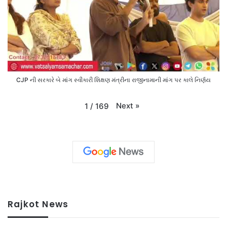
CJP ની સરકારે બે માંગ સ્વીકારી શિક્ષણ મંત્રીના રાજીનામાની માંગ પર કાલે નિર્ણય
Next
»
1
/
169
Rajkot News