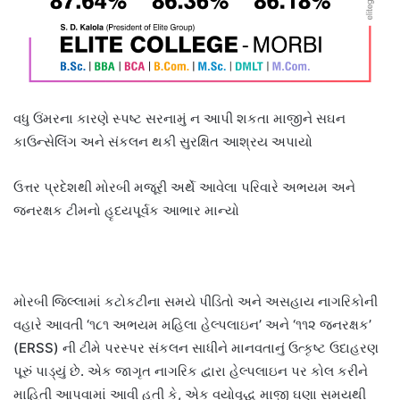
વધુ ઉંમરના કારણે સ્પષ્ટ સરનામું ન આપી શકતા માજીને સઘન
કાઉન્સેલિંગ અને સંકલન થકી સુરક્ષિત આશ્રય અપાયો
ઉત્તર પ્રદેશથી મોરબી મજૂરી અર્થે આવેલા પરિવારે અભયમ અને
જનરક્ષક ટીમનો હૃદયપૂર્વક આભાર માન્યો
મોરબી જિલ્લામાં કટોકટીના સમયે પીડિતો અને અસહાય નાગરિકોની
વહારે આવતી ‘૧૮૧ અભયમ મહિલા હેલ્પલાઇન’ અને ‘૧૧૨ જનરક્ષક’
(ERSS) ની ટીમે પરસ્પર સંકલન સાધીને માનવતાનું ઉત્કૃષ્ટ ઉદાહરણ
પૂરું પાડ્યું છે. એક જાગૃત નાગરિક દ્વારા હેલ્પલાઇન પર કોલ કરીને
માહિતી આપવામાં આવી હતી કે, એક વયોવૃદ્ધ માજી ઘણા સમયથી