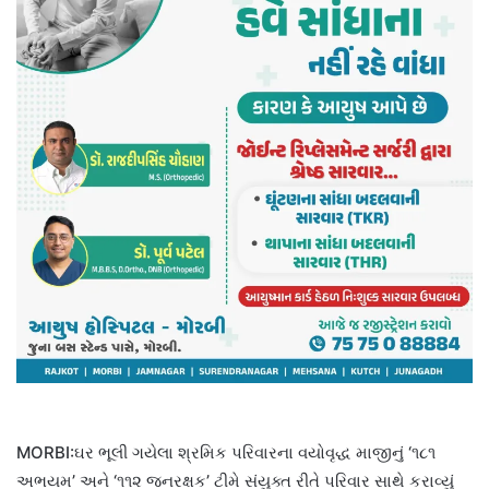
MORBI:ઘર ભૂલી ગયેલા શ્રમિક પરિવારના વયોવૃદ્ધ માજીનું ‘૧૮૧
અભયમ’ અને ‘૧૧૨ જનરક્ષક’ ટીમે સંયુક્ત રીતે પરિવાર સાથે કરાવ્યું