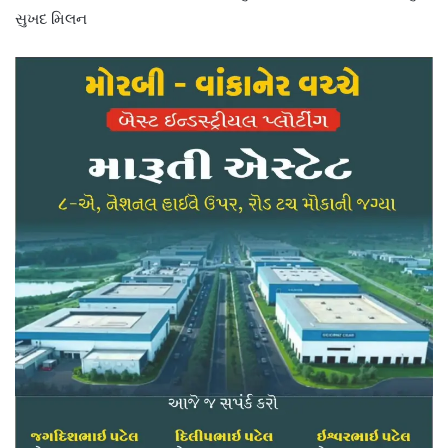
સુખદ મિલન