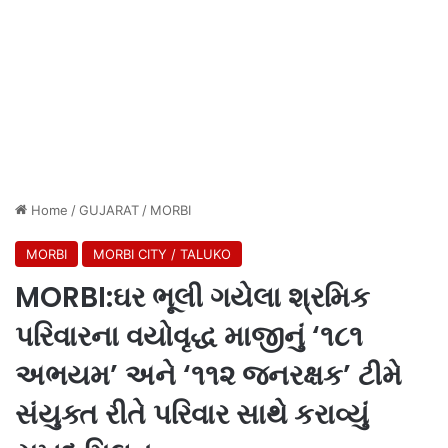
Home
/
GUJARAT
/
MORBI
MORBI
MORBI CITY / TALUKO
MORBI:ઘર ભૂલી ગયેલા શ્રમિક
પરિવારના વયોવૃદ્ધ માજીનું ‘૧૮૧
અભયમ’ અને ‘૧૧૨ જનરક્ષક’ ટીમે
સંયુક્ત રીતે પરિવાર સાથે કરાવ્યું