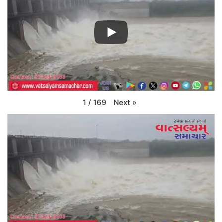
Next
»
1
/
169