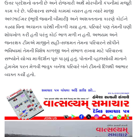
ઉત્તર પ્રદેશનો વતની છે અને રોજગારી અર્થે મોરબીની કંપનીમાં મજૂરી
કામ કરે છે. પરિવારના સભ્યો કામમાં વ્યસ્ત હતા ત્યારે માજી
અલ્ઝાઈમર (ભૂલી જવાની બીમારી) અને અશક્તતાના કારણે કોઈને
કહ્યા વિના અચાનક ઘરેથી નીકળી ગયા હતા. પરિવારે પણ તેમની ઘણી
શોધખોળ કરી હતી પરંતુ કોઈ ભાળ મળી ન હતી. અભયમ અને
જનરક્ષક ટીમએ માજીને સહી-સલામત તેમના પરિવારને સોંપીને
ભવિષ્યમાં તેમની વિશેષ કાળજી અને સંભાળ રાખવા માટે પરિવારના
સભ્યોને યોગ્ય માર્ગદર્શન પૂરું પાડ્યું હતું. પોતાની વ્હાલસોયી માતાને
હેમખેમ પરત મેળવી ભાવુક બનેલા પરિવારે બંને ટીમનો દિલથી આભાર
વ્યક્ત કર્યો હતો.