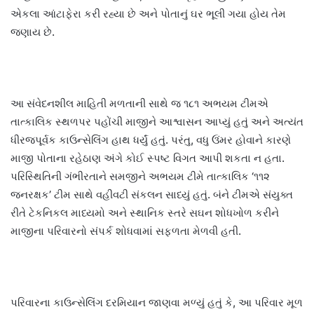
એકલા આંટાફેરા કરી રહ્યા છે અને પોતાનું ઘર ભૂલી ગયા હોય તેમ
જણાય છે.
આ સંવેદનશીલ માહિતી મળતાની સાથે જ ૧૮૧ અભયમ ટીમએ
તાત્કાલિક સ્થળપર પહોંચી માજીને આશ્વાસન આપ્યું હતું અને અત્યંત
ધીરજપૂર્વક કાઉન્સેલિંગ હાથ ધર્યું હતું. પરંતુ, વધુ ઉંમર હોવાને કારણે
માજી પોતાના રહેઠાણ અંગે કોઈ સ્પષ્ટ વિગત આપી શકતા ન હતા.
પરિસ્થિતિની ગંભીરતાને સમજીને અભયમ ટીમે તાત્કાલિક ‘૧૧૨
જનરક્ષક’ ટીમ સાથે વહીવટી સંકલન સાધ્યું હતું. બંને ટીમએ સંયુક્ત
રીતે ટેકનિકલ માધ્યમો અને સ્થાનિક સ્તરે સઘન શોધખોળ કરીને
માજીના પરિવારનો સંપર્ક શોધવામાં સફળતા મેળવી હતી.
પરિવારના કાઉન્સેલિંગ દરમિયાન જાણવા મળ્યું હતું કે, આ પરિવાર મૂળ