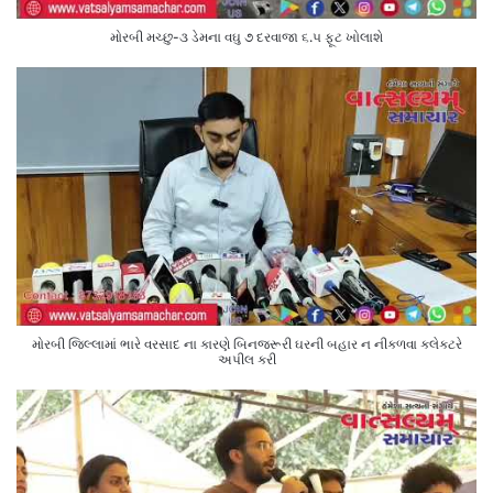
મોરબી મચ્છુ-૩ ડેમના વઘુ ૭ દરવાજા ૬.૫ ફૂટ ખોલાશે
મોરબી જિલ્લામાં ભારે વરસાદ ના કારણે બિનજરૂરી ઘરની બહાર ન નીકળવા કલેક્ટરે
અપીલ કરી