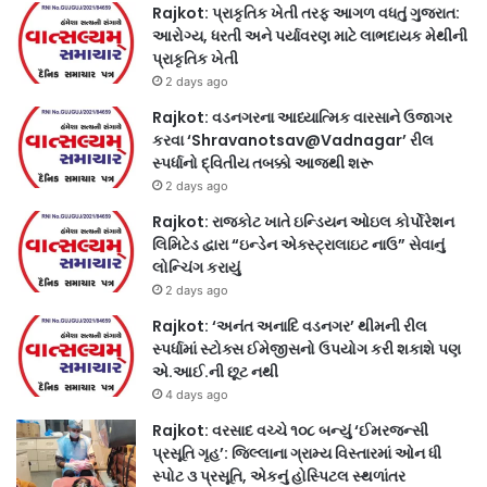
Rajkot: પ્રાકૃતિક ખેતી તરફ આગળ વધતું ગુજરાત:
આરોગ્ય, ધરતી અને પર્યાવરણ માટે લાભદાયક મેથીની
પ્રાકૃતિક ખેતી
2 days ago
Rajkot: વડનગરના આધ્યાત્મિક વારસાને ઉજાગર
કરવા ‘Shravanotsav@Vadnagar’ રીલ
સ્પર્ધાનો દ્વિતીય તબક્કો આજથી શરૂ
2 days ago
Rajkot: રાજકોટ ખાતે ઇન્ડિયન ઓઇલ કોર્પોરેશન
લિમિટેડ દ્વારા “ઇન્ડેન એક્સ્ટ્રાલાઇટ નાઉ” સેવાનું
લોન્ચિંગ કરાયું
2 days ago
Rajkot: ‘અનંત અનાદિ વડનગર’ થીમની રીલ
સ્પર્ધામાં સ્ટોક્સ ઈમેજીસનો ઉપયોગ કરી શકાશે પણ
એ.આઈ.ની છૂટ નથી
4 days ago
Rajkot: વરસાદ વચ્ચે ૧૦૮ બન્યું ‘ઈમરજન્સી
પ્રસૂતિ ગૃહ’: જિલ્લાના ગ્રામ્ય વિસ્તારમાં ઓન ધી
સ્પોટ ૩ પ્રસૂતિ, એકનું હોસ્પિટલ સ્થળાંતર