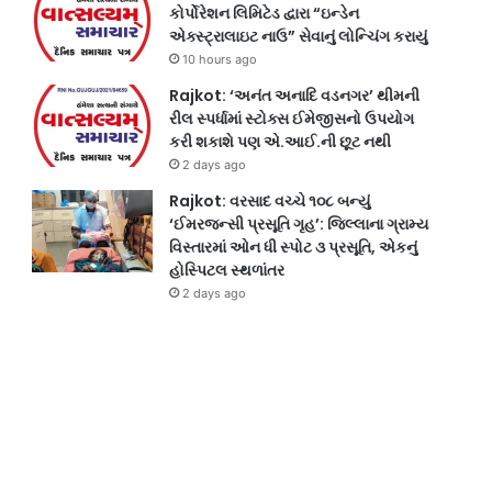
કોર્પોરેશન લિમિટેડ દ્વારા “ઇન્ડેન
એક્સ્ટ્રાલાઇટ નાઉ” સેવાનું લોન્ચિંગ કરાયું
10 hours ago
Rajkot: ‘અનંત અનાદિ વડનગર’ થીમની
રીલ સ્પર્ધામાં સ્ટોક્સ ઈમેજીસનો ઉપયોગ
કરી શકાશે પણ એ.આઈ.ની છૂટ નથી
2 days ago
Rajkot: વરસાદ વચ્ચે ૧૦૮ બન્યું
‘ઈમરજન્સી પ્રસૂતિ ગૃહ’: જિલ્લાના ગ્રામ્ય
વિસ્તારમાં ઓન ધી સ્પોટ ૩ પ્રસૂતિ, એકનું
હોસ્પિટલ સ્થળાંતર
2 days ago