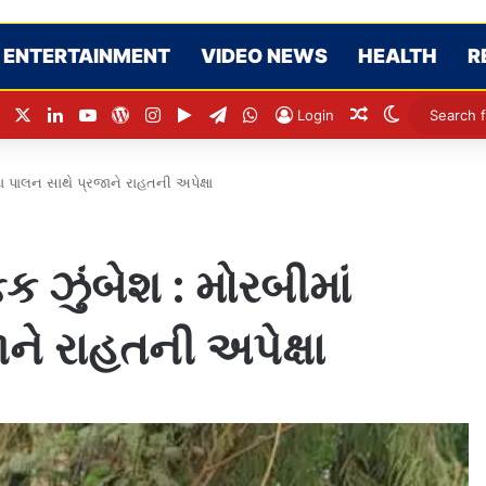
ENTERTAINMENT
VIDEO NEWS
HEALTH
R
Facebook
X
LinkedIn
YouTube
WordPress
Instagram
Google Play
Telegram
WhatsApp
Random Articl
Switch ski
Login
દા પાલન સાથે પ્રજાને રાહતની અપેક્ષા
ક ઝુંબેશ : મોરબીમાં
ને રાહતની અપેક્ષા