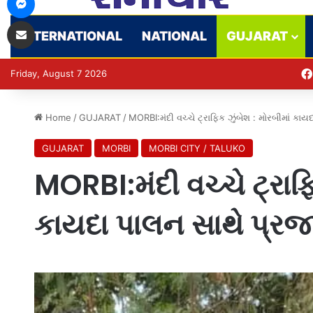
Share via Email
INTERNATIONAL
NATIONAL
GUJARAT
Friday, August 7 2026
Home
/
GUJARAT
/
MORBI:મંદી વચ્ચે ટ્રાફિક ઝુંબેશ : મોરબીમાં કાય
GUJARAT
MORBI
MORBI CITY / TALUKO
MORBI:મંદી વચ્ચે ટ્રાફિ
કાયદા પાલન સાથે પ્રજા