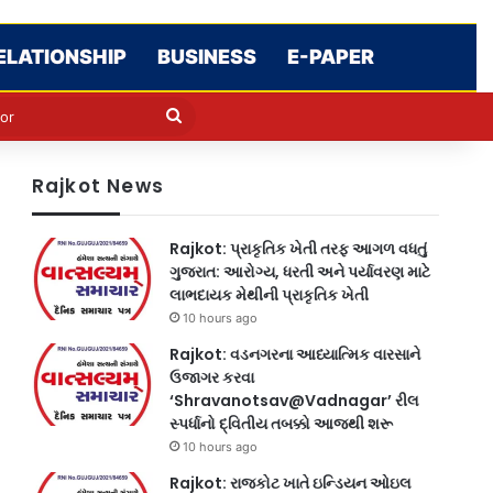
ELATIONSHIP
BUSINESS
E-PAPER
e
n
Search
for
Rajkot News
Rajkot: પ્રાકૃતિક ખેતી તરફ આગળ વધતું
ગુજરાત: આરોગ્ય, ધરતી અને પર્યાવરણ માટે
લાભદાયક મેથીની પ્રાકૃતિક ખેતી
10 hours ago
Rajkot: વડનગરના આધ્યાત્મિક વારસાને
ઉજાગર કરવા
‘Shravanotsav@Vadnagar’ રીલ
સ્પર્ધાનો દ્વિતીય તબક્કો આજથી શરૂ
10 hours ago
Rajkot: રાજકોટ ખાતે ઇન્ડિયન ઓઇલ