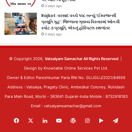
3 days ago
Rajkot: વરસાદ વચ્ચે ૧૦૮ બન્યું ‘ઈમરજન્સી
પ્રસૂતિ ગૃહ’: જિલ્લાના ગ્રામ્ય વિસ્તારમાં ઓન ધી
સ્પોટ ૩ પ્રસૂતિ, એકનું હોસ્પિટલ સ્થળાંતર
3 days ago
© Copyright 2026,
Vatsalyam Samachar All Rights Reserved
|
Design by
Knowtable Online Services Pvt Ltd.
Owner & Editor Pareshkumar Paria RNI No. GUJGUJ/2021/84659
Address : Vatsalya, Pragaty Clinic, Ambedkar Coloney, Rohidash
Para Main Road, Morbi - 363641 Gujarat-India Mobile : 8732918183
Email : vatsalyamsamachar@gmail.com
Facebook
X
LinkedIn
YouTube
WordPress
Instagram
Google
Tele