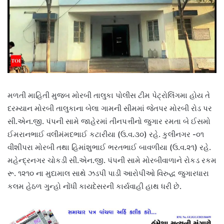
મળતી માહિતી મુજબ મોરબી તાલુકા પોલીસ ટીમ પેટ્રોલિંગમા હોય તે
દરમ્યાન મોરબી તાલુકાના બેલા ગામની સીમમાં જેતપર મોરબી રોડ પર
સી.એન.જી. પંપની સામે જાહેરમાં તીનપત્તીનો જુગાર રમતા બે ઈસમો
ઈમરાનભાઈ વલીમંમદભાઈ કટારીયા (ઉ.વ.૩૦) રહે. કુલીનગર -૦૧
વીશીપરા મોરબી તથા હિમાંશુભાઈ ભરતભાઈ બાવળીયા (ઉ.વ.૨૧) રહે.
મહેન્દ્રનગર ચોકડી સી.એન.જી. પંપની સામે મોરબીવાળાને રોકડ રકમ
રૂ. ૧૨૧૦ ના મુદામાલ સાથે ઝડપી પાડી આરોપીઓ વિરુદ્ધ જુગારધારા
કલમ હેઠળ ગુન્હો નોંધી કાયદેસરની કાર્યવાહી હાથ ધરી છે.