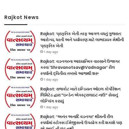
Rajkot News
Rajkot: પ્રાકૃતિક ખેતી તરફ આગળ વધતું ગુજરાત:
આરોગ્ય, ધરતી અને પર્યાવરણ માટે લાભદાયક મેથીની
પ્રાકૃતિક ખેતી
1 day ago
Rajkot: વડનગરના આધ્યાત્મિક વારસાને ઉજાગર
કરવા ‘Shravanotsav@Vadnagar’ રીલ
સ્પર્ધાનો દ્વિતીય તબક્કો આજથી શરૂ
1 day ago
Rajkot: રાજકોટ ખાતે ઇન્ડિયન ઓઇલ કોર્પોરેશન
લિમિટેડ દ્વારા “ઇન્ડેન એક્સ્ટ્રાલાઇટ નાઉ” સેવાનું
લોન્ચિંગ કરાયું
1 day ago
Rajkot: ‘અનંત અનાદિ વડનગર’ થીમની રીલ
સ્પર્ધામાં સ્ટોક્સ ઈમેજીસનો ઉપયોગ કરી શકાશે પણ
એ.આઈ.ની છૂટ નથી