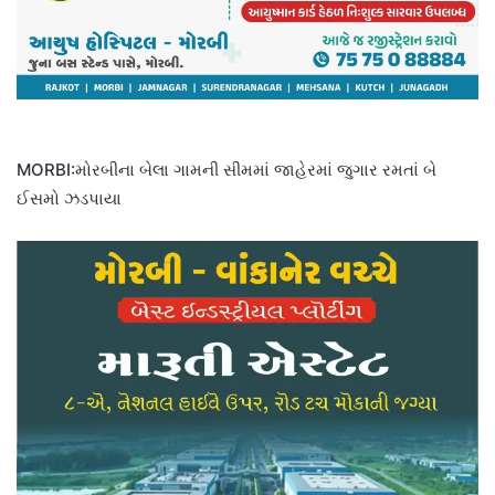
MORBI:મોરબીના બેલા ગામની સીમમાં જાહેરમાં જુગાર રમતાં બે
ઈસમો ઝડપાયા