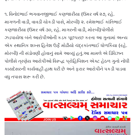
૧. વિનોદભાઈ ભગવાનજીભાઈ કણજારીયા (ઉંમર વર્ષ ૨૭, રહે.
માગળની વાડી, વાવડી ચોકડી પાસે, મોરબી) ૨. રમેશભાઈ કાંતિભાઈ
કણજારીયા (ઉંમર વર્ષ ૩૦, રહે. માગરની વાડી, મોરબી)પોલીસે
ઝડપાયેલા બંને આરોપીઓની કડક પૂછપરછ કરતા આ ગુનામાં અન્ય
એક સ્થાનિક શખ્સ હિતેશ ઉર્ફે મોઢીયો ચંદ્રકાંતભાઈ ધોળકિયા (રહે.
મોરબી) ની સંડોવણી હોવાનું સામે આવ્યું હતું.આ મામલે એ ડિવિઝન
પોલીસે ત્રણેય આરોપીઓ વિરૂદ્ધ પ્રોહિબિશન એક્ટ હેઠળ ગુનો નોંધી
કાયદેસરની કાર્યવાહી હાથ ધરી છે અને ફરાર આરોપીને પકડી પાડવા
વધુ તપાસ શરૂ કરી છે.