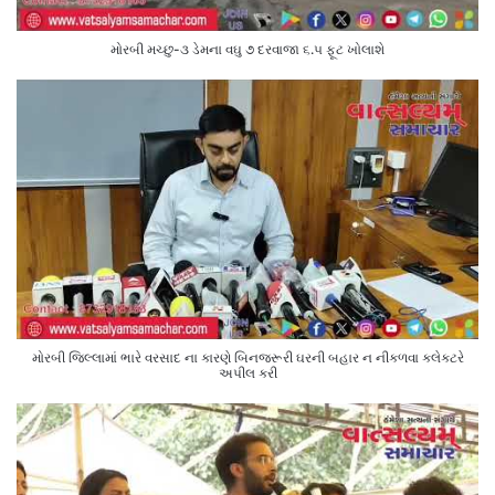
મોરબી મચ્છુ-૩ ડેમના વઘુ ૭ દરવાજા ૬.૫ ફૂટ ખોલાશે
મોરબી જિલ્લામાં ભારે વરસાદ ના કારણે બિનજરૂરી ઘરની બહાર ન નીકળવા કલેક્ટરે
અપીલ કરી