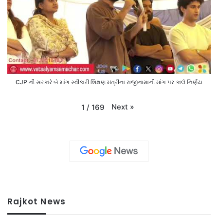
CJP ની સરકારે બે માંગ સ્વીકારી શિક્ષણ મંત્રીના રાજીનામાની માંગ પર કાલે નિર્ણય
Next
»
1
/
169
Rajkot News