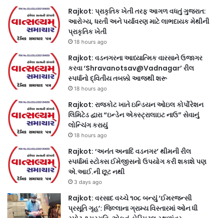
Rajkot: પ્રાકૃતિક ખેતી તરફ આગળ વધતું ગુજરાત:
આરોગ્ય, ધરતી અને પર્યાવરણ માટે લાભદાયક મેથીની
પ્રાકૃતિક ખેતી
18 hours ago
Rajkot: વડનગરના આધ્યાત્મિક વારસાને ઉજાગર
કરવા ‘Shravanotsav@Vadnagar’ રીલ
સ્પર્ધાનો દ્વિતીય તબક્કો આજથી શરૂ
18 hours ago
Rajkot: રાજકોટ ખાતે ઇન્ડિયન ઓઇલ કોર્પોરેશન
લિમિટેડ દ્વારા “ઇન્ડેન એક્સ્ટ્રાલાઇટ નાઉ” સેવાનું
લોન્ચિંગ કરાયું
18 hours ago
Rajkot: ‘અનંત અનાદિ વડનગર’ થીમની રીલ
સ્પર્ધામાં સ્ટોક્સ ઈમેજીસનો ઉપયોગ કરી શકાશે પણ
એ.આઈ.ની છૂટ નથી
3 days ago
Rajkot: વરસાદ વચ્ચે ૧૦૮ બન્યું ‘ઈમરજન્સી
પ્રસૂતિ ગૃહ’: જિલ્લાના ગ્રામ્ય વિસ્તારમાં ઓન ધી