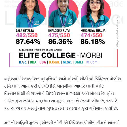
શહેરમાં ગેરકાયદેસર પ્રવૃત્તિઓ સામે મોરબી સીટી એ ડિવિઝન પોલીસ
ટીમે લાલ આંખ કરી છે. પોલીસે બાતમીના આધારે લાતી પ્લોટ
વિસ્તારમાંથી બે શખ્સોને વિદેશી દારૂના જથ્થા અને મોબાઈલ ફોન
સહિત કુલ રૂપિયા ૨૦,૪૦૦ ના મુદ્દામાલ સાથે ઝડપી લીધા છે, જ્યારે
અન્ય એક શખ્સનું નામ ખુલતા તેને પકડવા ચક્રો ગતિમાન કર્યા છે.
મળતી માહિતી મુજબ, મોરબી સીટી એ ડિવિઝન પોલીસ ટીમને ખાનગી