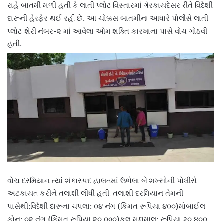
રાહે બાતમી મળી હતી કે લાતી પ્લોટ વિસ્તારમાં ગેરકાયદેસર રીતે વિદેશી
દારૂની હેરફેર થઈ રહી છે. આ ચોક્કસ બાતમીના આધારે પોલીસે લાતી
પ્લોટ શેરી નંબર-૨ માં આવેલા ઓમ શક્તિ કારખાના પાસે વોચ ગોઠવી
હતી.
વોચ દરમિયાન ત્યાં શંકાસ્પદ હાલતમાં ઉભેલા બે શખ્સોની પોલીસે
અટકાયત કરીને તલાશી લીધી હતી. તલાશી દરમિયાન તેમની
પાસેથી:વિદેશી દારૂના ચપલા: ૦૪ નંગ (કિંમત રૂપિયા ૪૦૦)મોબાઈલ
ફોન: ૦૨ નંગ (કિંમત રૂપિયા ૨૦,૦૦૦)કુલ મુદ્દામાલ: રૂપિયા ૨૦,૪૦૦