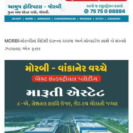
MORBI:મોરબીમાં વિદેશી દારૂના ચપલા અને મોબાઈલ સાથે બે શખ્સો
ઝડપાયા: એક ફરાર