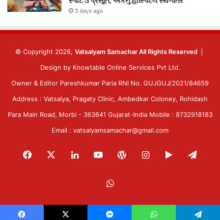
સ્પોટ ૩ પ્રસૂતિ, એકનું હોસ્પિટલ સ્થળાંતર
3 days ago
© Copyright 2026,
Vatsalyam Samachar All Rights Reserved
|
Design by
Knowtable Online Services Pvt Ltd.
Owner & Editor Pareshkumar Paria RNI No. GUJGUJ/2021/84659
Address : Vatsalya, Pragaty Clinic, Ambedkar Coloney, Rohidash
Para Main Road, Morbi - 363641 Gujarat-India Mobile : 8732918183
Email : vatsalyamsamachar@gmail.com
Facebook
X
LinkedIn
YouTube
WordPress
Instagram
Google
Tele
Play
WhatsApp