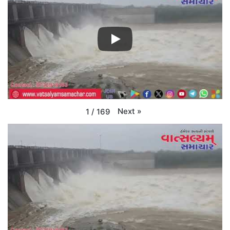
Next
»
1
/
169