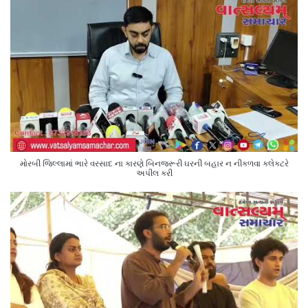
મોરબી જિલ્લામાં ભારે વરસાદ ના કારણે બિનજરૂરી ઘરની બહાર ન નીકળવા કલેક્ટરે
અપીલ કરી