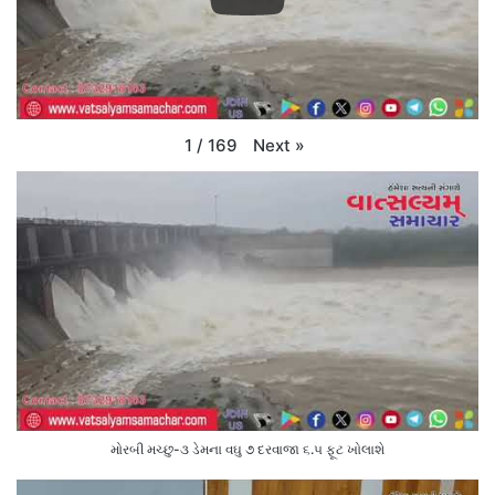
Next
»
1
/
169
મોરબી મચ્છુ-૩ ડેમના વઘુ ૭ દરવાજા ૬.૫ ફૂટ ખોલાશે