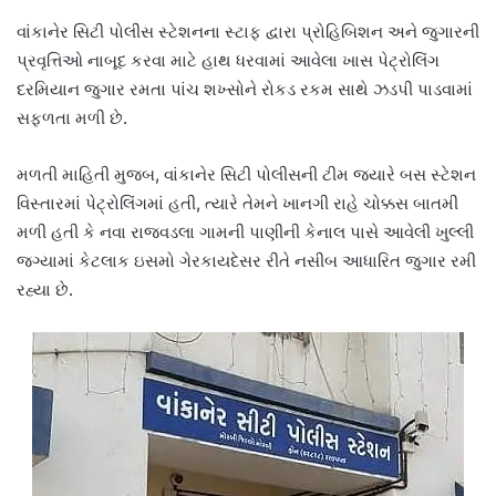
વાંકાનેર સિટી પોલીસ સ્ટેશનના સ્ટાફ દ્વારા પ્રોહિબિશન અને જુગારની
પ્રવૃત્તિઓ નાબૂદ કરવા માટે હાથ ધરવામાં આવેલા ખાસ પેટ્રોલિંગ
દરમિયાન જુગાર રમતા પાંચ શખ્સોને રોકડ રકમ સાથે ઝડપી પાડવામાં
સફળતા મળી છે.
મળતી માહિતી મુજબ, વાંકાનેર સિટી પોલીસની ટીમ જ્યારે બસ સ્ટેશન
વિસ્તારમાં પેટ્રોલિંગમાં હતી, ત્યારે તેમને ખાનગી રાહે ચોક્કસ બાતમી
મળી હતી કે નવા રાજવડલા ગામની પાણીની કેનાલ પાસે આવેલી ખુલ્લી
જગ્યામાં કેટલાક ઇસમો ગેરકાયદેસર રીતે નસીબ આધારિત જુગાર રમી
રહ્યા છે.