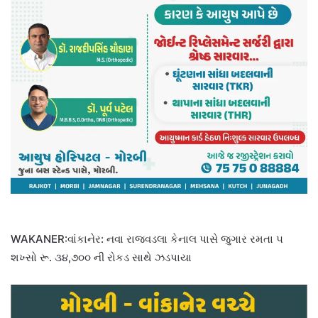
WAKANER:વાંકાનેર: નવા રાજવડલા કેનાલ પાસે જુગાર રમતા ૫
શખ્સો રૂ. ૩૪,૭૦૦ ની રોકડ સાથે ઝડપાયા