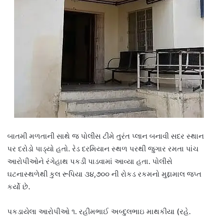
બાતમી મળતાની સાથે જ પોલીસ ટીમે તુરંત પ્લાન બનાવી સદર સ્થાન
પર દરોડો પાડ્યો હતો. રેડ દરમિયાન સ્થળ પરથી જુગાર રમતા પાંચ
આરોપીઓને રંગેહાથ પકડી પાડવામાં આવ્યા હતા. પોલીસે
ઘટનાસ્થળેથી કુલ રૂપિયા ૩૪,૭૦૦ ની રોકડ રકમનો મુદ્દામાલ જપ્ત
કર્યો છે.
પકડાયેલા આરોપીઓ ૧. રહીમભાઈ અબ્દુલભાઇ માથકીયા (રહે.