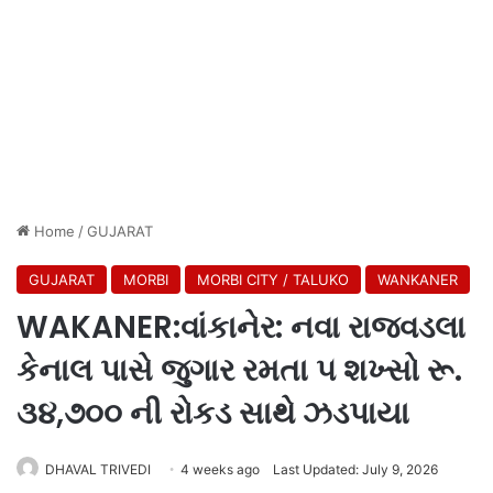
Home
/
GUJARAT
GUJARAT
MORBI
MORBI CITY / TALUKO
WANKANER
WAKANER:વાંકાનેર: નવા રાજવડલા
કેનાલ પાસે જુગાર રમતા ૫ શખ્સો રૂ.
૩૪,૭૦૦ ની રોકડ સાથે ઝડપાયા
DHAVAL TRIVEDI
4 weeks ago
Last Updated: July 9, 2026