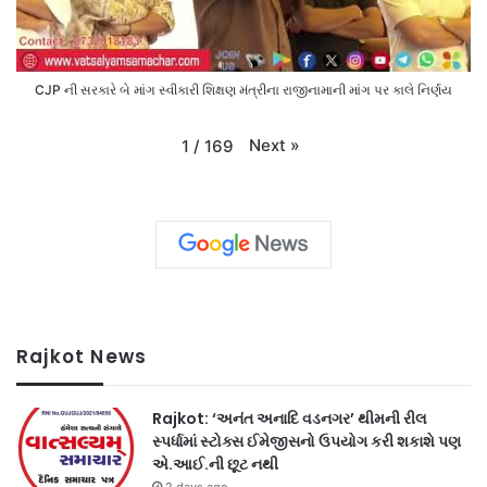
CJP ની સરકારે બે માંગ સ્વીકારી શિક્ષણ મંત્રીના રાજીનામાની માંગ પર કાલે નિર્ણય
Next
»
1
/
169
Rajkot News
Rajkot: ‘અનંત અનાદિ વડનગર’ થીમની રીલ
સ્પર્ધામાં સ્ટોક્સ ઈમેજીસનો ઉપયોગ કરી શકાશે પણ
એ.આઈ.ની છૂટ નથી
2 days ago