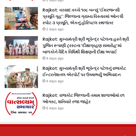
Rajkot: વરસાદ વચ્ચે ૧૦૮ બન્યું ‘ઈમરજન્સી
પ્રસૂતિ ગૃહ’: જિલ્લાના ગ્રામ્ય વિસ્તારમાં ઓન ધી
સ્પોટ ૩ પ્રસૂતિ, એકનું હોસ્પિટલ સ્થળાંતર
2 days ago
Rajkot: મુખ્યમંત્રી શ્રી ભૂપેન્દ્ર પટેલના હસ્તે શ્રી
પુજિત રૂપાણી ટ્રસ્ટના ‘દીક્ષાગ્રહણ સમારોહ’માં
બાળકોને વૈદિક વિધિથી શિક્ષણની દીક્ષા અપાઈ
4 days ago
Rajkot: મુખ્યમંત્રી શ્રી ભૂપેન્દ્ર પટેલનું રાજકોટ
ઈન્ટરનેશનલ એરપોર્ટ પર ઉષ્માભર્યું અભિવાદન
4 days ago
Rajkot: રાજકોટ જિલ્લાની તમામ શાળાઓમાં ૦૧
ઓગસ્ટ, શનિવારે રજા જાહેર
6 days ago