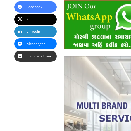
Facebook
X
LinkedIn
Messenger
Share via Email