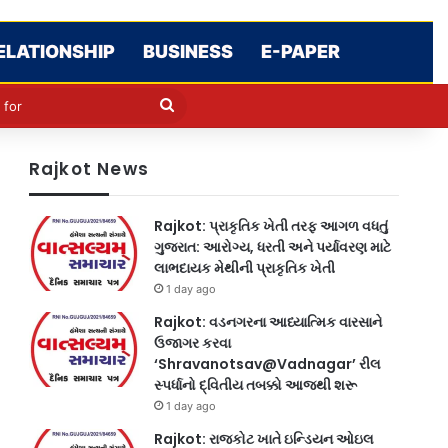
ELATIONSHIP
BUSINESS
E-PAPER
le
in
Search
for
Rajkot News
Rajkot: પ્રાકૃતિક ખેતી તરફ આગળ વધતું
ગુજરાત: આરોગ્ય, ધરતી અને પર્યાવરણ માટે
લાભદાયક મેથીની પ્રાકૃતિક ખેતી
1 day ago
Rajkot: વડનગરના આધ્યાત્મિક વારસાને
ઉજાગર કરવા
‘Shravanotsav@Vadnagar’ રીલ
સ્પર્ધાનો દ્વિતીય તબક્કો આજથી શરૂ
1 day ago
Rajkot: રાજકોટ ખાતે ઇન્ડિયન ઓઇલ