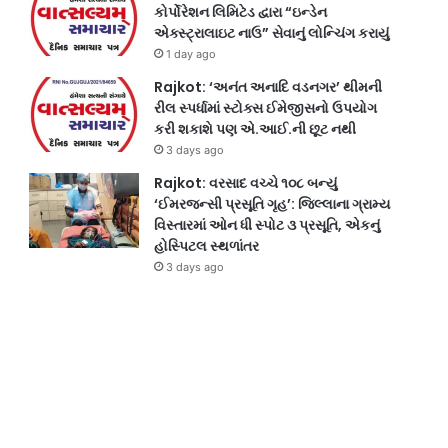
કોર્પોરેશન લિમિટેડ દ્વારા “ઇન્ડેન
એક્સ્ટ્રાલાઇટ નાઉ” સેવાનું લોન્ચિંગ કરાયું
1 day ago
Rajkot: ‘અનંત અનાદિ વડનગર’ થીમની
રીલ સ્પર્ધામાં સ્ટોક્સ ઈમેજીસનો ઉપયોગ
કરી શકાશે પણ એ.આઈ.ની છૂટ નથી
3 days ago
Rajkot: વરસાદ વચ્ચે ૧૦૮ બન્યું
‘ઈમરજન્સી પ્રસૂતિ ગૃહ’: જિલ્લાના ગ્રામ્ય
વિસ્તારમાં ઓન ધી સ્પોટ ૩ પ્રસૂતિ, એકનું
હોસ્પિટલ સ્થળાંતર
3 days ago