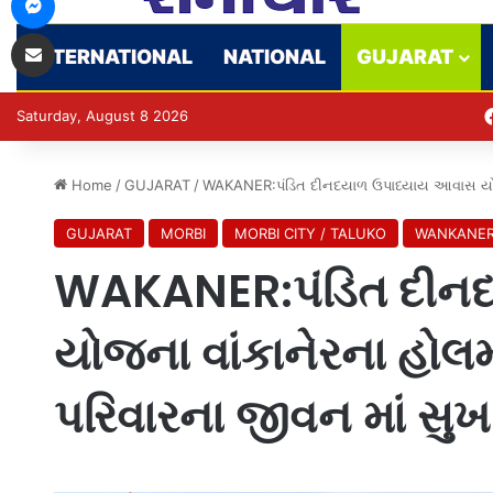
Share via Email
INTERNATIONAL
NATIONAL
GUJARAT
Saturday, August 8 2026
Home
/
GUJARAT
/
WAKANER:પંડિત દીનદયાળ ઉપાધ્યાય આવાસ યોજના
GUJARAT
MORBI
MORBI CITY / TALUKO
WANKANE
WAKANER:પંડિત દીન
યોજના વાંકાનેરના હોલ
પરિવારના જીવન માં સુખ