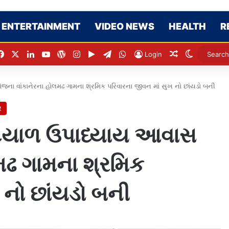
ENTERTAINMENT
VIDEO NEWS
HEALTH
R
Facebook
X
LinkedIn
YouTube
WordPress
Instagram
Google Play
Telegram
WhatsApp
Random Artic
Switch sk
Login
 વાંકાનેરના હોલમઢ ગામના શ્રમિક પરિવારના જીવન માં સુખ નો છાંયડો બની
R
દયાળ ઉપાધ્યાય આવાસ
મઢ ગામના શ્રમિક
 નો છાંયડો બની