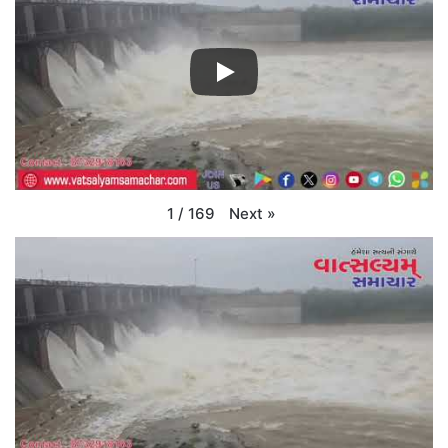
Next
»
1
/
169