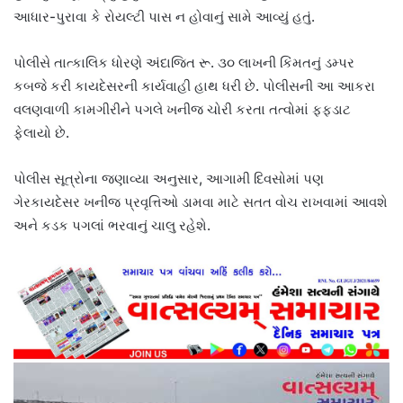
આધાર-પુરાવા કે રોયલ્ટી પાસ ન હોવાનું સામે આવ્યું હતું.
પોલીસે તાત્કાલિક ધોરણે અંદાજિત રૂ. ૩૦ લાખની કિંમતનું ડમ્પર
કબજે કરી કાયદેસરની કાર્યવાહી હાથ ધરી છે. પોલીસની આ આકરા
વલણવાળી કામગીરીને પગલે ખનીજ ચોરી કરતા તત્વોમાં ફફડાટ
ફેલાયો છે.
પોલીસ સૂત્રોના જણાવ્યા અનુસાર, આગામી દિવસોમાં પણ
ગેરકાયદેસર ખનીજ પ્રવૃત્તિઓ ડામવા માટે સતત વોચ રાખવામાં આવશે
અને કડક પગલાં ભરવાનું ચાલુ રહેશે.