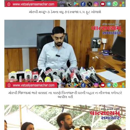
મોરબી મચ્છુ-૩ ડેમના વઘુ ૭ દરવાજા ૬.૫ ફૂટ ખોલાશે
મોરબી જિલ્લામાં ભારે વરસાદ ના કારણે બિનજરૂરી ઘરની બહાર ન નીકળવા કલેક્ટરે
અપીલ કરી