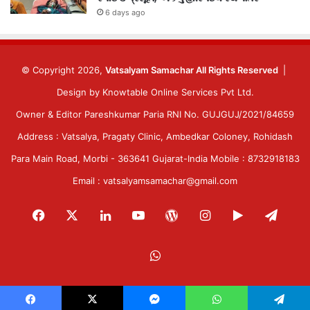
6 days ago
© Copyright 2026,
Vatsalyam Samachar All Rights Reserved
|
Design by
Knowtable Online Services Pvt Ltd.
Owner & Editor Pareshkumar Paria RNI No. GUJGUJ/2021/84659
Address : Vatsalya, Pragaty Clinic, Ambedkar Coloney, Rohidash
Para Main Road, Morbi - 363641 Gujarat-India Mobile : 8732918183
Email : vatsalyamsamachar@gmail.com
Facebook
X
LinkedIn
YouTube
WordPress
Instagram
Google
Tele
Play
WhatsApp