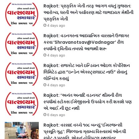
Rajkot: પ્રાકૃતિક ખેતી તરફ આગળ વધતું ગુજરાત:
આરોગ્ય, ધરતી અને પર્યાવરણ માટે લાભદાયક મેથીની
પ્રાકૃતિક ખેતી
4 days ago
Rajkot: વડનગરના આધ્યાત્મિક વારસાને ઉજાગર
કરવા ‘Shravanotsav@Vadnagar’ રીલ
સ્પર્ધાનો દ્વિતીય તબક્કો આજથી શરૂ
4 days ago
Rajkot: રાજકોટ ખાતે ઇન્ડિયન ઓઇલ કોર્પોરેશન
લિમિટેડ દ્વારા “ઇન્ડેન એક્સ્ટ્રાલાઇટ નાઉ” સેવાનું
લોન્ચિંગ કરાયું
4 days ago
Rajkot: ‘અનંત અનાદિ વડનગર’ થીમની રીલ
સ્પર્ધામાં સ્ટોક્સ ઈમેજીસનો ઉપયોગ કરી શકાશે પણ
એ.આઈ.ની છૂટ નથી
6 days ago
Rajkot: વરસાદ વચ્ચે ૧૦૮ બન્યું ‘ઈમરજન્સી
પ્રસૂતિ ગૃહ’: જિલ્લાના ગ્રામ્ય વિસ્તારમાં ઓન ધી
સ્પોટ ૩ પ્રસૂતિ, એકનું હોસ્પિટલ સ્થળાંતર