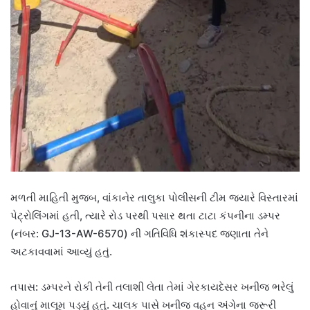
મળતી માહિતી મુજબ, વાંકાનેર તાલુકા પોલીસની ટીમ જ્યારે વિસ્તારમાં
પેટ્રોલિંગમાં હતી, ત્યારે રોડ પરથી પસાર થતા ટાટા કંપનીના ડમ્પર
(નંબર: GJ-13-AW-6570) ની ગતિવિધિ શંકાસ્પદ જણાતા તેને
અટકાવવામાં આવ્યું હતું.
તપાસ: ડમ્પરને રોકી તેની તલાશી લેતા તેમાં ગેરકાયદેસર ખનીજ ભરેલું
હોવાનું માલૂમ પડ્યું હતું. ચાલક પાસે ખનીજ વહન અંગેના જરૂરી