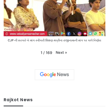
CJP ની સરકારે બે માંગ સ્વીકારી શિક્ષણ મંત્રીના રાજીનામાની માંગ પર કાલે નિર્ણય
Next
»
1
/
169
Rajkot News