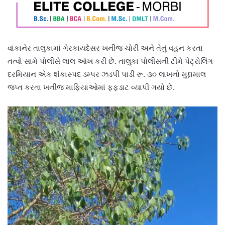
વાંકાનેર તાલુકામાં ગેરકાયદેસર ખનીજ ચોરી અને તેનું વહન કરતા
તત્વો સામે પોલીસે લાલ આંખ કરી છે. તાલુકા પોલીસની ટીમે પેટ્રોલિંગ
દરમિયાન એક શંકાસ્પદ ડમ્પર ઝડપી પાડી રૂ. ૩૦ લાખનો મુદ્દામાલ
જપ્ત કરતા ખનીજ માફિયાઓમાં ફફડાટ વ્યાપી ગયો છે.