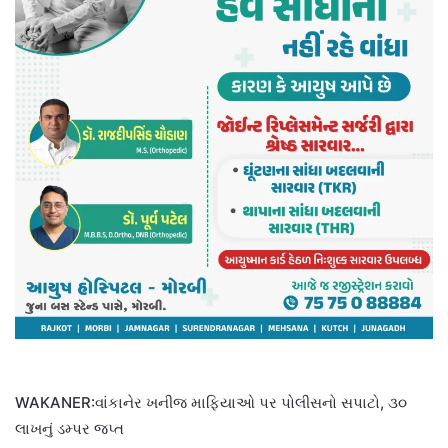
WAKANER:વાંકાનેર ખનીજ માફિયાઓ પર પોલીસનો સપાટો, ૩૦
લાખનું ડમ્પર જપ્ત