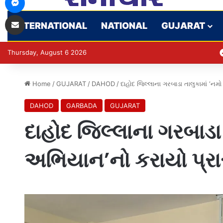
Share via Email
INTERNATIONAL
NATIONAL
GUJARAT
Thursday, August 6 2026
Home
/
GUJARAT
/
DAHOD
/
દાહોદ જિલ્લાના ગરબાડા તાલુકામાં ‘નમ
DAHOD
GARBADA
GUJARAT
દાહોદ જિલ્લાના ગરબાડા 
અભિયાન’નો કરાયો પ્રા