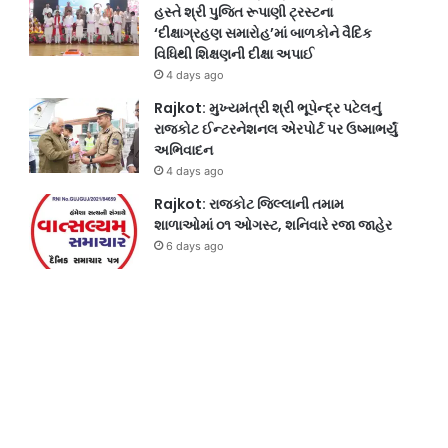
હસ્તે શ્રી પુજિત રૂપાણી ટ્રસ્ટના
‘દીક્ષાગ્રહણ સમારોહ’માં બાળકોને વૈદિક
વિધિથી શિક્ષણની દીક્ષા અપાઈ
4 days ago
Rajkot: મુખ્યમંત્રી શ્રી ભૂપેન્દ્ર પટેલનું
રાજકોટ ઈન્ટરનેશનલ એરપોર્ટ પર ઉષ્માભર્યું
અભિવાદન
4 days ago
Rajkot: રાજકોટ જિલ્લાની તમામ
શાળાઓમાં ૦૧ ઓગસ્ટ, શનિવારે રજા જાહેર
6 days ago