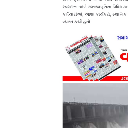
સ્વચ્છતા અંગે જનજાગૃતિના વિવિધ ક
કર્મચારીઓ, આશા કાર્યકરો, સ્થાનિ
વ્યક્ત કર્યો હતો