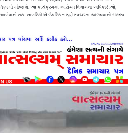
ાર્યક્રમો યોજાશે. આ કાર્યક્રમમાં આરોગ્ય વિભાગના અધિકારીઓ,
ક આગેવાનો તથા નાગરિકોએ ઉપસ્થિત રહી સ્વચ્છતા જાળવવાનો સંકલ્પ