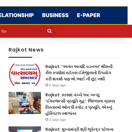
ELATIONSHIP
BUSINESS
E-PAPER
cle
kin
Search
for
Rajkot News
Rajkot: ‘અનંત અનાદિ વડનગર’ થીમની
રીલ સ્પર્ધામાં સ્ટોક્સ ઈમેજીસનો ઉપયોગ
કરી શકાશે પણ એ.આઈ.ની છૂટ નથી
2 days ago
Rajkot: વરસાદ વચ્ચે ૧૦૮ બન્યું
‘ઈમરજન્સી પ્રસૂતિ ગૃહ’: જિલ્લાના ગ્રામ્ય
વિસ્તારમાં ઓન ધી સ્પોટ ૩ પ્રસૂતિ, એકનું
હોસ્પિટલ સ્થળાંતર
2 days ago
Rajkot: મુખ્યમંત્રી શ્રી ભૂપેન્દ્ર પટેલના