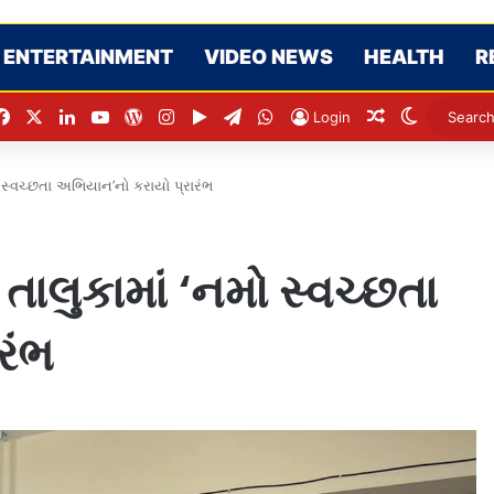
ENTERTAINMENT
VIDEO NEWS
HEALTH
R
Facebook
X
LinkedIn
YouTube
WordPress
Instagram
Google Play
Telegram
WhatsApp
Random Arti
Switch s
Login
ો સ્વચ્છતા અભિયાન’નો કરાયો પ્રારંભ
તાલુકામાં ‘નમો સ્વચ્છતા
રંભ