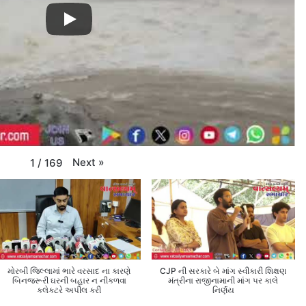
Next
»
1
/
169
મોરબી જિલ્લામાં ભારે વરસાદ ના કારણે
CJP ની સરકારે બે માંગ સ્વીકારી શિક્ષણ
બિનજરૂરી ઘરની બહાર ન નીકળવા
મંત્રીના રાજીનામાની માંગ પર કાલે
કલેક્ટરે અપીલ કરી
નિર્ણય