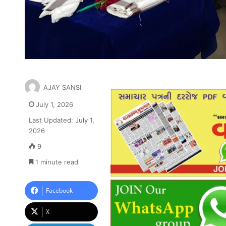
AJAY SANSI
July 1, 2026
Last Updated: July 1,
2026
9
1 minute read
Facebook
X