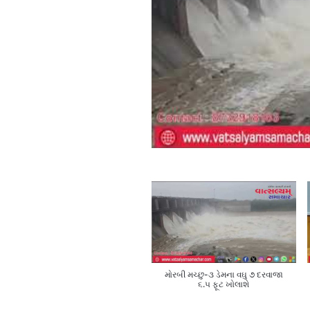
મોરબી મચ્છુ-૩ ડેમના વઘુ ૭ દરવાજા
૬.૫ ફૂટ ખોલાશે