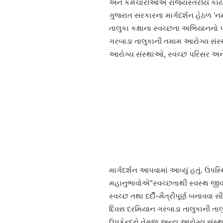
અને કર્મચારીઓએ રાજ્યસ્તરીય કાર્યક
ગુજરાત સરકારના માર્ગદર્શન હેઠળ ‘
તાલુકા કક્ષાના સ્વચ્છતા અભિયાનનો 
ગરબાડા તાલુકાની તમામ આરોગ્ય સંસ
આરોગ્ય સંસ્થાઓ, સ્વચ્છ પરિસર અને
માર્ગદર્શન આપવામાં આવ્યું હતું. ઉપસ
મહાનુભાવોએ”સ્વચ્છતાથી સ્વસ્થ જી
સ્વચ્છ તથા દર્દી-મૈત્રીપૂર્ણ બના
દિવસ દરમિયાન ગરબાડા તાલુકાની તાલુક
ઉપકેન્દ્રો તેમજ અન્ય આરોગ્ય સંસ