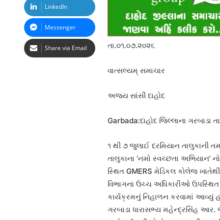
LinkedIn
Messenger
તા.૦૧.૦૭.૨૦૨૬
Share via Email
વાત્સલ્યમ્ સમાચાર
અજય સાંસી દાહોદ
Garbada:દાહોદ જિલ્લાના ગરબાડા તાલ
૧ થી ૭ જુલાઈ દરમિયાન તાલુકાની ત
તાલુકાના ‘નમો સ્વચ્છતા અભિયાન’ નો 
સ્થિત GMERS મેડિકલ કોલેજ ખાતેથી 
વિભાગના ઉચ્ચ અધિકારીઓ ઉપસ્થિત રહ
કાર્યક્રમનું નિહાળન કરવામાં આવ્યું
ગરબાડા ધારાસભ્ય મહેન્દ્રસિંહ આર