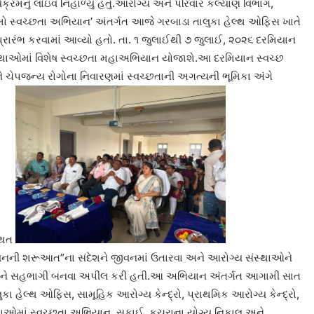
્રમનું લાઇવ નિહાળ્યું હતું.આરોગ્ય અને પરિવાર કલ્યાણ વિભાગ,
નમો સ્વચ્છતા અભિયાન’ અંતર્ગત આજે ગરબાડા તાલુકા હેલ્થ ઓફિસ ખાતે
પ્રારંભ કરવામાં આવ્યો હતો. તા. ૧ જુલાઈથી ૭ જુલાઈ, ૨૦૨૬ દરમિયાન
્થાઓમાં વિશેષ સ્વચ્છતા મહાઅભિયાન યોજાશે.આ દરમિયાન સ્વચ્છ
 ચેપજન્ય રોગોના નિવારણમાં સ્વચ્છતાની અગત્યની ભૂમિકા અંગે
્થિત
વનની શરૂઆત”ના સંદેશને જીવનમાં ઉતારવા અને આરોગ્ય સંસ્થાઓને
વવા સૌને સહભાગી બનવા અપીલ કરી હતી.આ અભિયાન અંતર્ગત આગામી સાત
ા હેલ્થ ઓફિસ, સામૂહિક આરોગ્ય કેન્દ્રો, પ્રાથમિક આરોગ્ય કેન્દ્રો,
્થાઓમાં સ્વચ્છતા અભિયાન, સફાઈ, કચરાના યોગ્ય નિકાલ અને