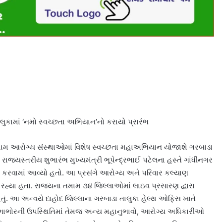
ુકામાં ‘નમો સ્વચ્છતા અભિયાન’નો કરાયો પ્રારંભ
મામ આરોગ્ય સંસ્થાઓમાં વિશેષ સ્વચ્છતા મહાઅભિયાન યોજાશે ગરબાડા
રાજ્યસ્તરીય શુભારંભ મુખ્યમંત્રી ભૂપેન્દ્રભાઈ પટેલના હસ્તે ગાંધીનગર
કરવામાં આવ્યો હતો. આ પ્રસંગે આરોગ્ય અને પરિવાર કલ્યાણ
્યા હતા. રાજ્યના તમામ ૩૪ જિલ્લાઓમાં લાઇવ પ્રસારણ દ્વારા
 હતું. આ અન્વયે દાહોદ જિલ્લાના ગરબાડા તાલુકા હેલ્થ ઓફિસ ખાતે
. ભાભોરની ઉપસ્થિતિમાં તેમજ અન્ય મહાનુભાવો, આરોગ્ય અધિકારીઓ