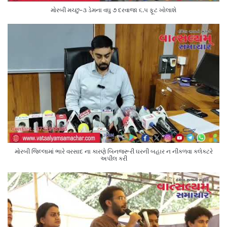
મોરબી મચ્છુ-૩ ડેમના વઘુ ૭ દરવાજા ૬.૫ ફૂટ ખોલાશે
મોરબી જિલ્લામાં ભારે વરસાદ ના કારણે બિનજરૂરી ઘરની બહાર ન નીકળવા કલેક્ટરે
અપીલ કરી