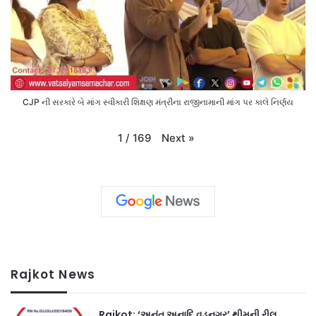
CJP ની સરકારે બે માંગ સ્વીકારી શિક્ષણ મંત્રીના રાજીનામાની માંગ પર કાલે નિર્ણય
Next
»
1
/
169
Rajkot News
Rajkot: ‘અનંત અનાદિ વડનગર’ થીમની રીલ