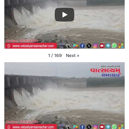
Next
»
1
/
169