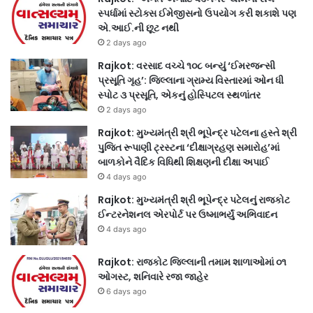
સ્પર્ધામાં સ્ટોક્સ ઈમેજીસનો ઉપયોગ કરી શકાશે પણ
એ.આઈ.ની છૂટ નથી
2 days ago
Rajkot: વરસાદ વચ્ચે ૧૦૮ બન્યું ‘ઈમરજન્સી
પ્રસૂતિ ગૃહ’: જિલ્લાના ગ્રામ્ય વિસ્તારમાં ઓન ધી
સ્પોટ ૩ પ્રસૂતિ, એકનું હોસ્પિટલ સ્થળાંતર
2 days ago
Rajkot: મુખ્યમંત્રી શ્રી ભૂપેન્દ્ર પટેલના હસ્તે શ્રી
પુજિત રૂપાણી ટ્રસ્ટના ‘દીક્ષાગ્રહણ સમારોહ’માં
બાળકોને વૈદિક વિધિથી શિક્ષણની દીક્ષા અપાઈ
4 days ago
Rajkot: મુખ્યમંત્રી શ્રી ભૂપેન્દ્ર પટેલનું રાજકોટ
ઈન્ટરનેશનલ એરપોર્ટ પર ઉષ્માભર્યું અભિવાદન
4 days ago
Rajkot: રાજકોટ જિલ્લાની તમામ શાળાઓમાં ૦૧
ઓગસ્ટ, શનિવારે રજા જાહેર
6 days ago