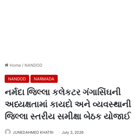
Home
/
NANDOD
NANDOD
NARMADA
નર્મદા જિલ્લા કલેકટર ગંગાસિંઘની
અધ્યક્ષતામાં કાયદો અને વ્યવસ્થાની
જિલ્લા સ્તરીય સમીક્ષા બેઠક યોજાઈ
JUNEDAHMED KHATRI
July 3, 2026