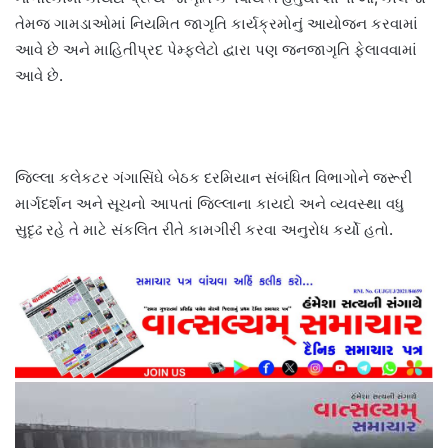
તેમજ ગામડાઓમાં નિયમિત જાગૃતિ કાર્યક્રમોનું આયોજન કરવામાં
આવે છે અને માહિતીપ્રદ પેમ્ફલેટો દ્વારા પણ જનજાગૃતિ ફેલાવવામાં
આવે છે.
જિલ્લા કલેકટર ગંગાસિંઘે બેઠક દરમિયાન સંબંધિત વિભાગોને જરૂરી
માર્ગદર્શન અને સૂચનો આપતાં જિલ્લાના કાયદો અને વ્યવસ્થા વધુ
સુદૃઢ રહે તે માટે સંકલિત રીતે કામગીરી કરવા અનુરોધ કર્યો હતો.