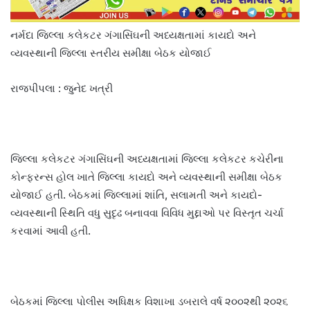
નર્મદા જિલ્લા કલેકટર ગંગાસિંઘની અધ્યક્ષતામાં કાયદો અને
વ્યવસ્થાની જિલ્લા સ્તરીય સમીક્ષા બેઠક યોજાઈ
રાજપીપલા : જુનેદ ખત્રી
જિલ્લા કલેકટર ગંગાસિંઘની અધ્યક્ષતામાં જિલ્લા કલેકટર કચેરીના
કોન્ફરન્સ હોલ ખાતે જિલ્લા કાયદો અને વ્યવસ્થાની સમીક્ષા બેઠક
યોજાઈ હતી. બેઠકમાં જિલ્લામાં શાંતિ, સલામતી અને કાયદો-
વ્યવસ્થાની સ્થિતિ વધુ સુદૃઢ બનાવવા વિવિધ મુદ્દાઓ પર વિસ્તૃત ચર્ચા
કરવામાં આવી હતી.
બેઠકમાં જિલ્લા પોલીસ અધિક્ષક વિશાખા ડબરાલે વર્ષ ૨૦૦૨થી ૨૦૨૬