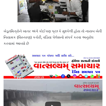
ખેડૂતમિત્રોને ખાતર અંગે કોઈપણ પ્રશ્ન કે મુશ્કેલી હોય તો નાયબ ખેતી
નિયામક (વિસ્તરણ) કચેરી, વડિયા પેલેસનો સંપર્ક કરવા અનુરોધ
કરવામાં આવ્યો છે