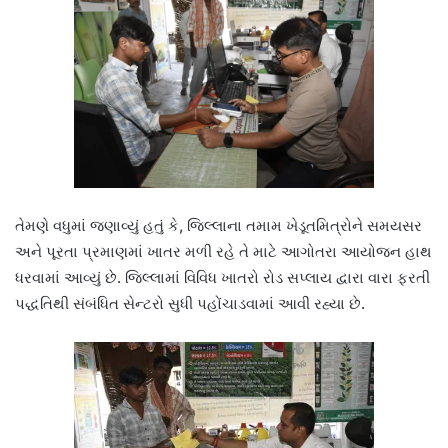
તેમણે વધુમાં જણાવ્યું હતું કે, જિલ્લાના તમામ ખેડૂતમિત્રોને સમયસર
અને પૂરતા પ્રમાણમાં ખાતર મળી રહે તે માટે આગોતરા આયોજન હાથ
ધરવામાં આવ્યું છે. જિલ્લામાં વિવિધ ખાતરો રોડ સપ્લાય દ્વારા વારા ફરતી
પદ્ધતિથી સંબંધિત સેન્ટરો સુધી પહોંચાડવામાં આવી રહ્યા છે.