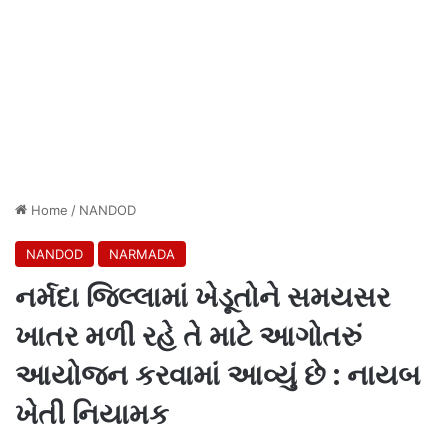
Home
/
NANDOD
NANDOD
NARMADA
નર્મદા જિલ્લામાં ખેડૂતોને સમયસર
ખાતર મળી રહે તે માટે આગોતરું
આયોજન કરવામાં આવ્યું છે : નાયબ
ખેતી નિયામક