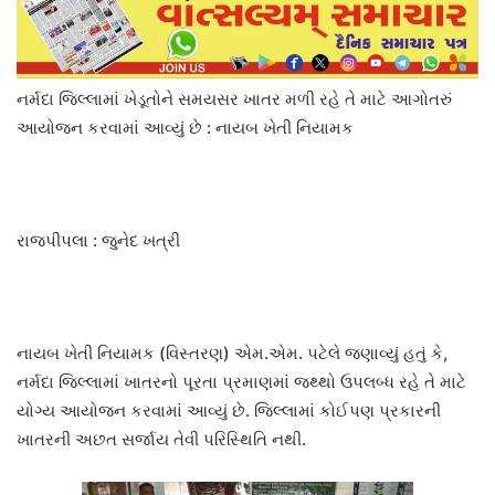
નર્મદા જિલ્લામાં ખેડૂતોને સમયસર ખાતર મળી રહે તે માટે આગોતરું
આયોજન કરવામાં આવ્યું છે : નાયબ ખેતી નિયામક
રાજપીપલા : જુનેદ ખત્રી
નાયબ ખેતી નિયામક (વિસ્તરણ) એમ.એમ. પટેલે જણાવ્યું હતું કે,
નર્મદા જિલ્લામાં ખાતરનો પૂરતા પ્રમાણમાં જથ્થો ઉપલબ્ધ રહે તે માટે
યોગ્ય આયોજન કરવામાં આવ્યું છે. જિલ્લામાં કોઈપણ પ્રકારની
ખાતરની અછત સર્જાય તેવી પરિસ્થિતિ નથી.