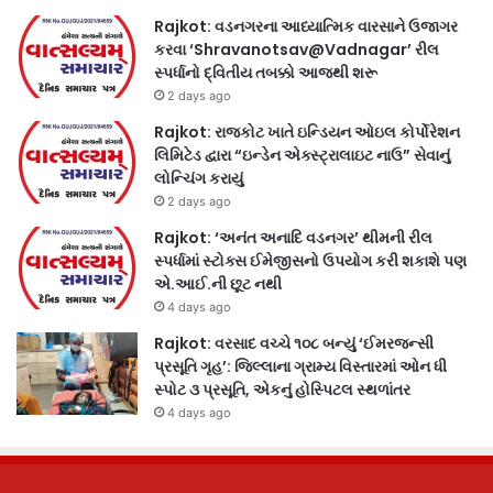
Rajkot: વડનગરના આધ્યાત્મિક વારસાને ઉજાગર
કરવા ‘Shravanotsav@Vadnagar’ રીલ
સ્પર્ધાનો દ્વિતીય તબક્કો આજથી શરૂ
2 days ago
Rajkot: રાજકોટ ખાતે ઇન્ડિયન ઓઇલ કોર્પોરેશન
લિમિટેડ દ્વારા “ઇન્ડેન એક્સ્ટ્રાલાઇટ નાઉ” સેવાનું
લોન્ચિંગ કરાયું
2 days ago
Rajkot: ‘અનંત અનાદિ વડનગર’ થીમની રીલ
સ્પર્ધામાં સ્ટોક્સ ઈમેજીસનો ઉપયોગ કરી શકાશે પણ
એ.આઈ.ની છૂટ નથી
4 days ago
Rajkot: વરસાદ વચ્ચે ૧૦૮ બન્યું ‘ઈમરજન્સી
પ્રસૂતિ ગૃહ’: જિલ્લાના ગ્રામ્ય વિસ્તારમાં ઓન ધી
સ્પોટ ૩ પ્રસૂતિ, એકનું હોસ્પિટલ સ્થળાંતર
4 days ago