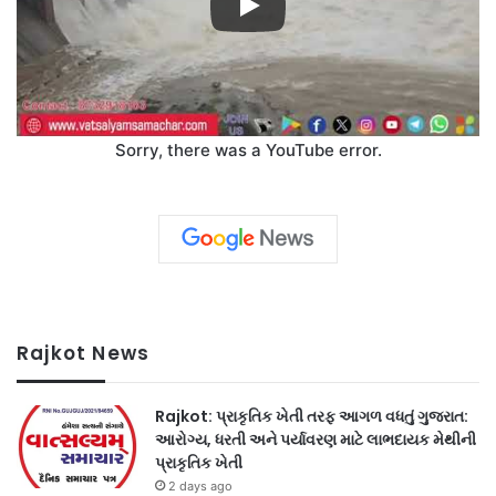
Sorry, there was a YouTube error.
Rajkot News
Rajkot: પ્રાકૃતિક ખેતી તરફ આગળ વધતું ગુજરાત:
આરોગ્ય, ધરતી અને પર્યાવરણ માટે લાભદાયક મેથીની
પ્રાકૃતિક ખેતી
2 days ago