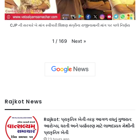
CJP ની સરકારે બે માંગ સ્વીકારી શિક્ષણ મંત્રીના રાજીનામાની માંગ પર કાલે નિર્ણય
Next
»
1
/
169
Rajkot News
Rajkot: પ્રાકૃતિક ખેતી તરફ આગળ વધતું ગુજરાત:
આરોગ્ય, ધરતી અને પર્યાવરણ માટે લાભદાયક મેથીની
પ્રાકૃતિક ખેતી
23 hours ago