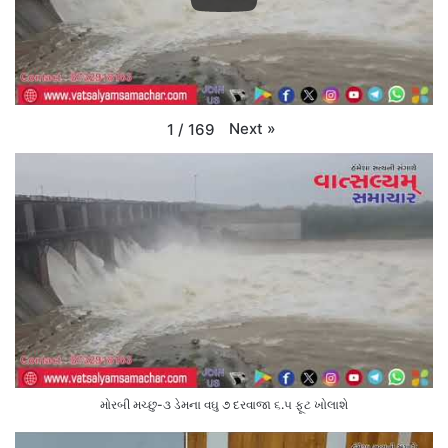
Next
»
1
/
169
મોરબી મચ્છુ-૩ ડેમના વઘુ ૭ દરવાજા ૬.૫ ફૂટ ખોલાશે