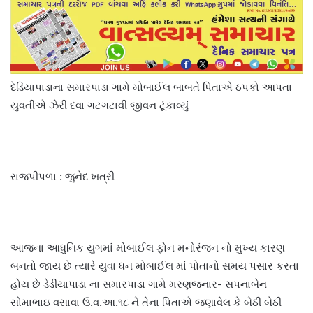
દેડિયાપાડાના સમારપાડા ગામે મોબાઈલ બાબતે પિતાએ ઠપકો આપતા
યુવતીએ ઝેરી દવા ગટગટાવી જીવન ટૂંકાવ્યું
રાજપીપળા : જુનેદ ખત્રી
આજના આધુનિક યુગમાં મોબાઈલ ફોન મનોરંજન નો મુખ્ય કારણ
બનતો જાય છે ત્યારે યુવા ધન મોબાઈલ માં પોતાનો સમય પસાર કરતા
હોય છે ડેડીયાપાડા ના સમારપાડા ગામે મરણજનાર- સપનાબેન
સોમાભાઇ વસાવા ઉ.વ.આ.૧૮ ને તેના પિતાએ જણાવેલ કે બેઠી બેઠી