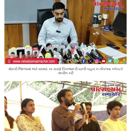
મોરબી જિલ્લામાં ભારે વરસાદ ના કારણે બિનજરૂરી ઘરની બહાર ન નીકળવા કલેક્ટરે
અપીલ કરી