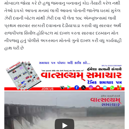
મોબાઇલ જોયા કરે છે હજુ જમવાનુ બનાવાનું કોઇ તૈયારી કરેલ નથી
તેઓ ઠપકો આપતા મનમાં લાગી આવતા પોતાની જાતેજ ઘરમાં મુકેલ
ઝેરી દવાની બોટલ માંથી ઝેરી દવા પી લેતા ૧૦૮ એમ્બૂલન્સમાં લાવી
પ્રથમ સારવાર સરકારી દવાખાના દેડીયાપાડા કરાવી વધુ સારવાર અર્થે
રાજપીપલા સિવીલ હોસ્પિટલ માં દાખલ કરતા સારવાર દરમ્યાન મોત
નીપજ્યુ હતું પોલીસે અકસ્માત મોતનો ગુનો દાખલ કરી વધુ કાર્યવાહી
હાથ ધરી છે