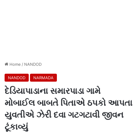
Home
/
NANDOD
NANDOD
NARMADA
દેડિયાપાડાના સમારપાડા ગામે
મોબાઈલ બાબતે પિતાએ ઠપકો આપતા
યુવતીએ ઝેરી દવા ગટગટાવી જીવન
ટૂંકાવ્યું