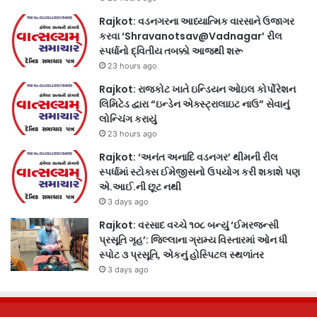
Rajkot: વડનગરના આધ્યાત્મિક વારસાને ઉજાગર
કરવા ‘Shravanotsav@Vadnagar’ રીલ
સ્પર્ધાનો દ્વિતીય તબક્કો આજથી શરૂ
23 hours ago
Rajkot: રાજકોટ ખાતે ઇન્ડિયન ઓઇલ કોર્પોરેશન
લિમિટેડ દ્વારા “ઇન્ડેન એક્સ્ટ્રાલાઇટ નાઉ” સેવાનું
લોન્ચિંગ કરાયું
23 hours ago
Rajkot: ‘અનંત અનાદિ વડનગર’ થીમની રીલ
સ્પર્ધામાં સ્ટોક્સ ઈમેજીસનો ઉપયોગ કરી શકાશે પણ
એ.આઈ.ની છૂટ નથી
3 days ago
Rajkot: વરસાદ વચ્ચે ૧૦૮ બન્યું ‘ઈમરજન્સી
પ્રસૂતિ ગૃહ’: જિલ્લાના ગ્રામ્ય વિસ્તારમાં ઓન ધી
સ્પોટ ૩ પ્રસૂતિ, એકનું હોસ્પિટલ સ્થળાંતર
3 days ago