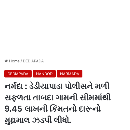
Home
/
DEDIAPADA
DEDIAPADA
NANDOD
NARMADA
નર્મદા : ડેડીયાપાડા પોલીસને મળી
સફળતા તાબદા ગામની સીમમાંથી
9.45 લાખની કિંમતનો દારૂનો
મુદ્દામાલ ઝડપી લીધો.