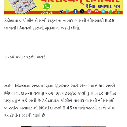
ડેડીયાપાડા પોલીસને મળી સફળતા તાબદા ગામની સીમમાંથી 9.45
લાખની કિંમતનો દારૂનો મુદ્દામાલ ઝડપી લીધો.
રાજપીપળા : જુનેદ ખત્રી
નર્મદા જિલ્લામાં રાજકારણમાં હિલચાલ સાથે સંસદ અને ધારાસભ્યે
જિલ્લામાં દારૂના વેચાણ અંગે પણ ઘટસ્ફોટ કર્યા હતા ત્યારે પોલીસ
પણ વધુ સતર્ક બની છે ડેડીયાપાડા પોલીસે તાબદા ગામની સીમમાંથી
ભારતીય બનાવટ નો વિદેશી દારૂનો 9.45 લાખનો જથ્થો સાથે એક
આરોપીને ઝડપી લીધો છે