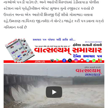
નાઓએ પકડી પાડેલ છે. અને આરોપી વિરૂધ્ધમાં ડેડીયાપાડા પોલીસ
સ્ટેશન ખાતે પ્રોહીબીશન એક્ટ મુજબ ગુનો રજીસ્ટર કરાયો છે
ઉપરાંત અન્ય એક આરોપી શિવજી ઉર્ફે શીવો ગોમાભાઇ વસાવા
રહે.ઉમરાણ તા.ચિકદા જી.નર્મદા ને વોન્ટેડ જાહેર કરી પકડવાના ચક્રો
ગતિમાન કર્યા છે