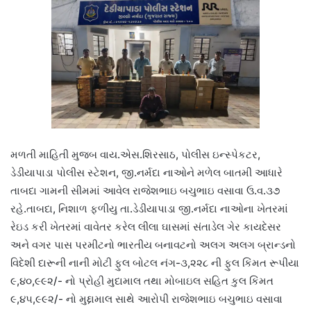
મળતી માહિતી મુજબ વાય.એસ.શિરસાઠ, પોલીસ ઇન્સ્પેકટર,
ડેડીયાપાડા પોલીસ સ્ટેશન, જી.નર્મદા નાઓને મળેલ બાતમી આધારે
તાબદા ગામની સીમમાં આવેલ રાજેશભાઇ બચુભાઇ વસાવા ઉ.વ.૩૭
રહે.તાબદા, નિશાળ ફળીયુ તા.ડેડીયાપાડા જી.નર્મદા નાઓના ખેતરમાં
રેઇડ કરી ખેતરમાં વાવેતર કરેલ લીલા ઘાસમાં સંતાડેલ ગેર કાયદેસર
અને વગર પાસ પરમીટનો ભારતીય બનાવટનો અલગ અલગ બ્રાન્ડનો
વિદેશી દારૂની નાની મોટી ફુલ બોટલ નંગ-૩,૨૨૮ ની ફુલ કિંમત રૂપીયા
૯,૪૦,૯૯૨/- નો પ્રોહી મુદામાલ તથા મોબાઇલ સહિત કુલ કિંમત
૯,૪૫,૯૯૨/- નો મુદ્દામાલ સાથે આરોપી રાજેશભાઇ બચુભાઇ વસાવા