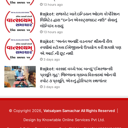
13 hours ago
Rajkot: રાજકોટ ખાતે ઇન્ડિયન ઓઇલ કોર્પોરેશન
લિમિટેડ દ્વારા “ઇન્ડેન એક્સ્ટ્રાલાઇટ નાઉ” સેવાનું
લોન્ચિંગ કરાયું
13 hours ago
Rajkot: ‘અનંત અનાદિ વડનગર’ થીમની રીલ
સ્પર્ધામાં સ્ટોક્સ ઈમેજીસનો ઉપયોગ કરી શકાશે પણ
એ.આઈ.ની છૂટ નથી
3 days ago
Rajkot: વરસાદ વચ્ચે ૧૦૮ બન્યું ‘ઈમરજન્સી
પ્રસૂતિ ગૃહ’: જિલ્લાના ગ્રામ્ય વિસ્તારમાં ઓન ધી
સ્પોટ ૩ પ્રસૂતિ, એકનું હોસ્પિટલ સ્થળાંતર
3 days ago
© Copyright 2026,
Vatsalyam Samachar All Rights Reserved
|
Design by
Knowtable Online Services Pvt Ltd.