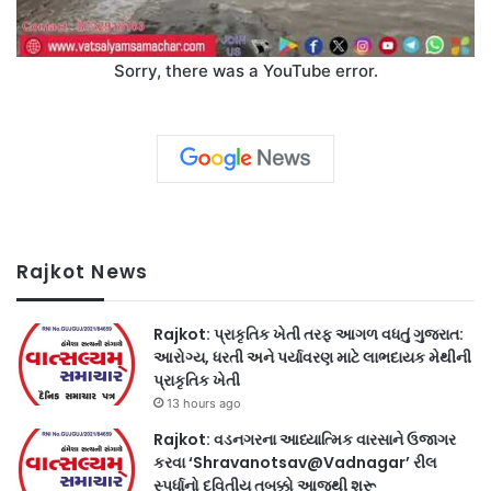
Sorry, there was a YouTube error.
Rajkot News
Rajkot: પ્રાકૃતિક ખેતી તરફ આગળ વધતું ગુજરાત:
આરોગ્ય, ધરતી અને પર્યાવરણ માટે લાભદાયક મેથીની
પ્રાકૃતિક ખેતી
13 hours ago
Rajkot: વડનગરના આધ્યાત્મિક વારસાને ઉજાગર
કરવા ‘Shravanotsav@Vadnagar’ રીલ
સ્પર્ધાનો દ્વિતીય તબક્કો આજથી શરૂ