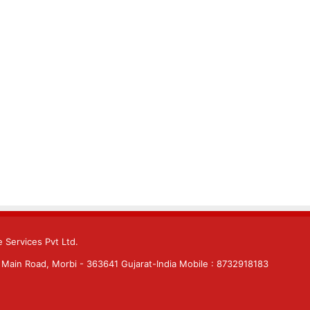
 Services Pvt Ltd.
Main Road, Morbi - 363641 Gujarat-India Mobile : 8732918183