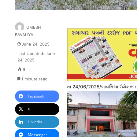
UMESH
BAVALIYA
June 24, 2025
Last Updated: June
24, 2025
9
1 minute read
તા.24/06/2025/બાવળિયા ઉમેશભાઈ 
Facebook
X
LinkedIn
Messenger