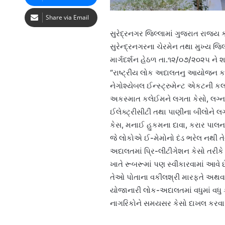
Share via Email
સુરેદ્રનગર જિલ્લામાં ગુજરાત રાજય કા
સુરેન્દ્રનગરના ચેરમેન તથા મુખ્ય જિ
માર્ગદર્શન હેઠળ તા.૧૨/૦૭/૨૦૨૫ ને 
“રાષ્ટ્રીય લોક અદાલતનુ આયોજન કર
નેગોશ્યેબલ ઈન્સ્ટ્રુમેન્ટ એકટની કલમ
અકસ્માત કલેઈમને લગતા કેસો, લગ્ન 
ઈલેક્ટ્રીસીટી તથા પાણીના બીલોને લગતા
કેસ, મનાઈ હુકમના દાવા, કરાર પાલન
જે લોકોએ ઈ-મેમોનો દંડ ભરેલ નથી ત
અદાલતમાં પ્રિ-લીટીગેશન કેસો તરીકે 
ખાતે રૂબરૂમાં પણ સ્વીકારવામાં આવે
તેઓ પોતાના વકીલશ્રી મારફતે અથવા તો
યોજાનારી લોક-અદાલતમાં વધુમાં વધુ ક
નાગરિકોને સમયસર કેસો દાખલ કરવા જિલ