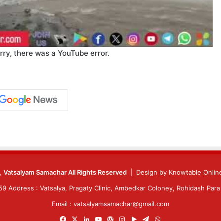
rry, there was a YouTube error.
6,
Vatsalyam Samachar All Rights Reserved
| Design by
Knowtable Online
 Address : Vatsalya, Pragaty Clinic, Ambedkar Coloney, Rohidash Para 
Email : vatsalyamsamachar@gmail.com
Facebook
X
LinkedIn
YouTube
WordPress
Instagram
Google
Telegram
WhatsApp