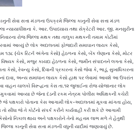
નુની સેવા સત્તા મંડળના ઉપક્રમે જિલ્લા કાનુની સેવા સત્તા મંડળ
લ્લા ન્યાયાધીશના કે. આર. ઉપાધ્યાય તથા સેક્રેટરી આર. જી. મનસુરીના
શનિવારના રોજ જિલ્લા મથક તથા તાલુકા મથકની તમામ કોર્ટોમાં
વામાં આવ્યું છે લોક અદાલતમાં ફોજદારી સમાઘાન લાયક કેસો,
 ૧૩૮ (ચેક રિટર્ન અંગેના કેસો) હેઠળના કેસો, બેંક લેણાના કેસો, મોટર
વિષયક કેસો, મજુર કાયદા હેઠળના કેસો, જમીન સંપાદનને લગતા કેસો,
 કેસો, રેવન્યુ કેસો, દિવાની પ્રકારના કેસો જેવા કે, ભાડું, સુખાધિકારના
નાં દાવા, અન્ય સમાધાન લાયક કેસો હાથ પર લેવામાં આવશે આ ઉપરાંત
ેવા વાહન ચાલકો વિરૂદ્ધના કેસ તા.૧૨ જુલાઈના રોજ યોજાનાર લોક
મુકવામાં આવ્યા છે જેના દંડની રકમ નેત્રમ પોલીસ અધિક્ષકની કચેરી
 છે જે પક્ષકારો પોતાના કેસ આગામી લોક-અદાલતમાં મૂકવા માંગતા હોય,
 સીધા જે તે કોર્ટનો સંપર્ક કરીને કાર્યવાહી કરી શકે છે આગામી
ેસોનો નિકાલ થાય અને પક્ષકારોને તેનો મહત્તમ લાભ મળે તે હેતુથી
્લા કાનૂની સેવા સત્તા મંડળની વધુની યાદીમાં જણાવાયું છે.