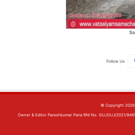
So
Follow Us
© Copyright 202
Owner & Editor Pareshkumar Paria RNI No. GUJGUJ/2021/84659