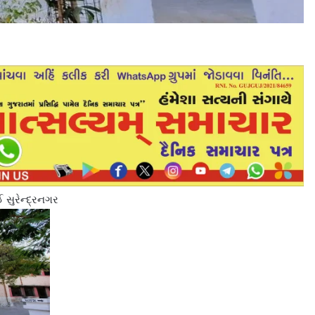
સુરેન્દ્રનગર