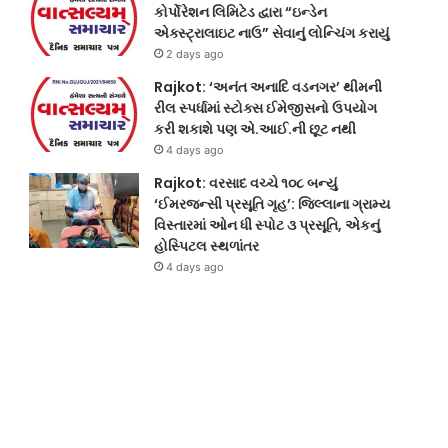
કોર્પોરેશન લિમિટેડ દ્વારા “ઇન્ડેન
એક્સ્ટ્રાલાઇટ નાઉ” સેવાનું લોન્ચિંગ કરાયું
2 days ago
Rajkot: ‘અનંત અનાદિ વડનગર’ થીમની
રીલ સ્પર્ધામાં સ્ટોક્સ ઈમેજીસનો ઉપયોગ
કરી શકાશે પણ એ.આઈ.ની છૂટ નથી
4 days ago
Rajkot: વરસાદ વચ્ચે ૧૦૮ બન્યું
‘ઈમરજન્સી પ્રસૂતિ ગૃહ’: જિલ્લાના ગ્રામ્ય
વિસ્તારમાં ઓન ધી સ્પોટ ૩ પ્રસૂતિ, એકનું
હોસ્પિટલ સ્થળાંતર
4 days ago