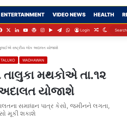
ENTERTAINMENT
VIDEO NEWS
HEALTH
R
Facebook
X
LinkedIn
YouTube
WordPress
Instagram
Google Play
Telegram
WhatsApp
Random Artic
Switch sk
Login
 જુલાઈએ રાષ્ટ્રીય લોક અદાલત યોજાશે
 TALUKO
WADHAWAN
થા તાલુકા મથકોએ તા.૧૨
ક અદાલત યોજાશે
લતના સમાધાન પાત્ર કેસો, જમીનને લગતા,
ેસો મૂકી શકાશે