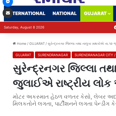
Share via Email
INTERNATIONAL
NATIONAL
GUJARAT
Saturday, August 8 2026
Home
/
GUJARAT
/
સુરેન્દ્રનગર જિલ્લા તથા તાલુકા મથકોએ તા.૧૨
GUJARAT
SURENDRANAGAR
SURENDRANAGAR CITY /
સુરેન્દ્રનગર જિલ્લા ત
જુલાઈએ રાષ્ટ્રીય લો
મોટર અકસ્માત હેઠળ વળતર કેસો, લેબર અદા
મિલકતોને લગતા, પાર્ટીશનને લગતા પેન્ડીંગ ક