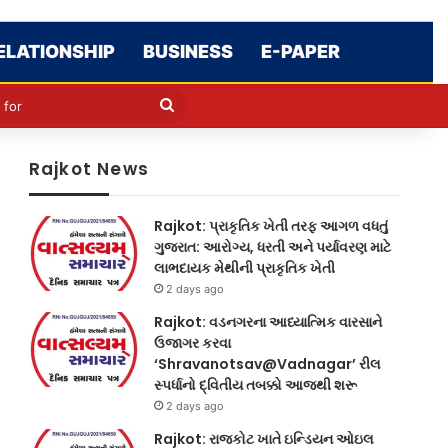
ELATIONSHIP
BUSINESS
E-PAPER
le
in
Search
for
Rajkot News
Rajkot: પ્રાકૃતિક ખેતી તરફ આગળ વધતું
ગુજરાત: આરોગ્ય, ધરતી અને પર્યાવરણ માટે
લાભદાયક મેથીની પ્રાકૃતિક ખેતી
2 days ago
Rajkot: વડનગરના આધ્યાત્મિક વારસાને
ઉજાગર કરવા
‘Shravanotsav@Vadnagar’ રીલ
સ્પર્ધાનો દ્વિતીય તબક્કો આજથી શરૂ
2 days ago
Rajkot: રાજકોટ ખાતે ઇન્ડિયન ઓઇલ