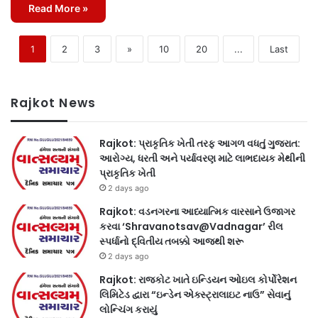
Read More »
1
2
3
»
10
20
...
Last
Rajkot News
Rajkot: પ્રાકૃતિક ખેતી તરફ આગળ વધતું ગુજરાત:
આરોગ્ય, ધરતી અને પર્યાવરણ માટે લાભદાયક મેથીની
પ્રાકૃતિક ખેતી
2 days ago
Rajkot: વડનગરના આધ્યાત્મિક વારસાને ઉજાગર
કરવા ‘Shravanotsav@Vadnagar’ રીલ
સ્પર્ધાનો દ્વિતીય તબક્કો આજથી શરૂ
2 days ago
Rajkot: રાજકોટ ખાતે ઇન્ડિયન ઓઇલ કોર્પોરેશન
લિમિટેડ દ્વારા “ઇન્ડેન એક્સ્ટ્રાલાઇટ નાઉ” સેવાનું
લોન્ચિંગ કરાયું