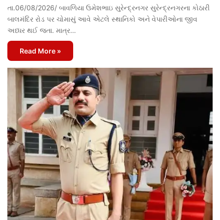
તા.06/08/2026/ બાવળિયા ઉમેશભાઇ સુરેન્દ્રનગર સુરેન્દ્રનગરના કોઠારી
બાલમંદિર રોડ પર ચોમાસું આવે એટલે સ્થાનિકો અને વેપારીઓના જીવ
અધ્ધર થઈ જતા. માત્ર…
Read More »