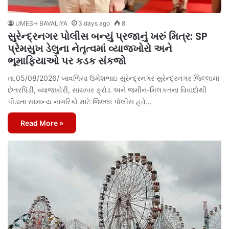
UMESH BAVALIYA
3 days ago
8
સુરેન્દ્રનગર પોલીસ બન્યું પ્રજાનું ખરું મિત્ર: SP
પ્રેમસુખ ડેલુના નેતૃત્વમાં વ્યાજખોરો અને
ભૂમાફિયાઓ પર કડક સંકજો
તા.05/08/2026/ બાવળિયા ઉમેશભાઇ સુરેન્દ્રનગર સુરેન્દ્રનગર જિલ્લામાં
છેતરપિંડી, વ્યાજખોરી, સાયબર ફ્રોડ અને જમીન-મિલકતના વિવાદોથી
પીડાતા સામાન્ય નાગરિકો માટે જિલ્લા પોલીસ હવે…
Read More »