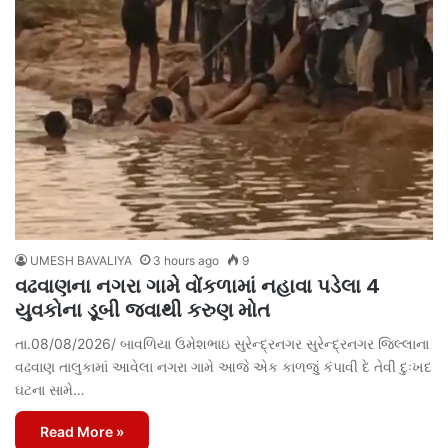
UMESH BAVALIYA
3 hours ago
9
વઢવાણના નગરા ગામે વોંકળામાં નહાવા પડેલા 4
યુવકોના ડૂબી જવાથી કરુણ મોત
તા.08/08/2026/ બાવળિયા ઉમેશભાઇ સુરેન્દ્રનગર સુરેન્દ્રનગર જિલ્લાના
વઢવાણ તાલુકામાં આવેલા નગરા ગામે આજે એક કાળજું કંપાવી દે તેવી દુઃખદ
ઘટના સામે…
Read More »