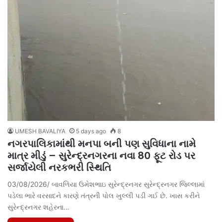
UMESH BAVALIYA
5 days ago
8
નગરપાલિકામાંથી મનપા બની પણ સુવિધાના નામે
માત્ર મીડું – સુરેન્દ્રનગરના નવા 80 ફૂટ રોડ પર
સર્જાયેલી નરકભરી સ્થિતિ
03/08/2026/ બાવળિયા ઉમેશભાઇ સુરેન્દ્રનગર સુરેન્દ્રનગર જિલ્લામાં
પડેલા ભારે વરસાદને કારણે તંત્રની પોલ ખુલ્લી પડી ગઈ છે. ખાસ કરીને
સુરેન્દ્રનગર શહેરના…