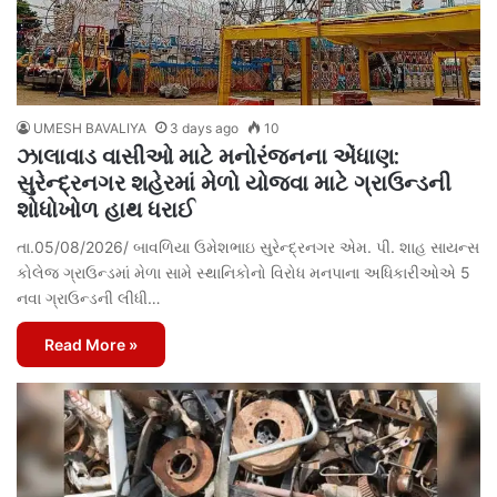
UMESH BAVALIYA
3 days ago
10
ઝાલાવાડ વાસીઓ માટે મનોરંજનના એંધાણ:
સુરેન્દ્રનગર શહેરમાં મેળો યોજવા માટે ગ્રાઉન્ડની
શોધોખોળ હાથ ધરાઈ
તા.05/08/2026/ બાવળિયા ઉમેશભાઇ સુરેન્દ્રનગર એમ. પી. શાહ સાયન્સ
કોલેજ ગ્રાઉન્ડમાં મેળા સામે સ્થાનિકોનો વિરોધ મનપાના અધિકારીઓએ 5
નવા ગ્રાઉન્ડની લીધી…
Read More »