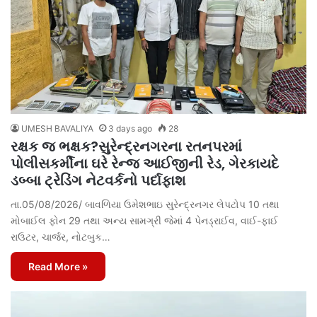
UMESH BAVALIYA
3 days ago
28
રક્ષક જ ભક્ષક?સુરેન્દ્રનગરના રતનપરમાં
પોલીસકર્મીના ઘરે રેન્જ આઈજીની રેડ, ગેરકાયદે
ડબ્બા ટ્રેડિંગ નેટવર્કનો પર્દાફાશ
તા.05/08/2026/ બાવળિયા ઉમેશભાઇ સુરેન્દ્રનગર લેપટોપ 10 તથા
મોબાઈલ ફોન 29 તથા અન્ય સામગ્રી જેમાં 4 પેનડ્રાઈવ, વાઈ-ફાઈ
રાઉટર, ચાર્જર, નોટબુક…
Read More »