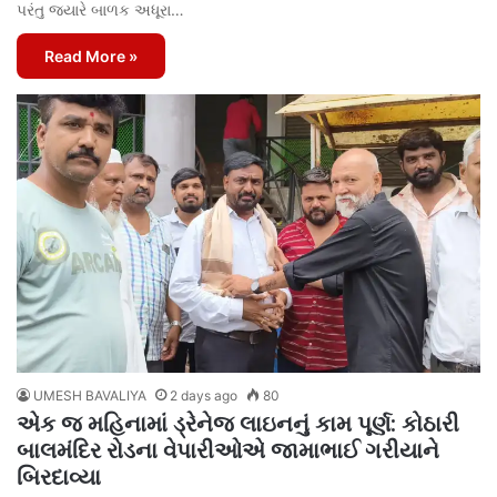
પરંતુ જ્યારે બાળક અધૂરા…
Read More »
UMESH BAVALIYA
2 days ago
80
એક જ મહિનામાં ડ્રેનેજ લાઇનનું કામ પૂર્ણ: કોઠારી
બાલમંદિર રોડના વેપારીઓએ જામાભાઈ ગરીયાને
બિરદાવ્યા