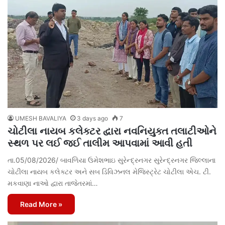
UMESH BAVALIYA
3 days ago
7
ચોટીલા નાયબ કલેક્ટર દ્વારા નવનિયુક્ત તલાટીઓને
સ્થળ પર લઈ જઈ તાલીમ આપવામાં આવી હતી
તા.05/08/2026/ બાવળિયા ઉમેશભાઇ સુરેન્દ્રનગર સુરેન્દ્રનગર જિલ્લાના
ચોટીલા નાયબ કલેક્ટર અને સબ ડિવિઝનલ મેજિસ્ટ્રેટ ચોટીલા એચ. ટી.
મકવાણા નાઓ દ્વારા તાજેતરમાં…
Read More »