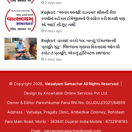
2 days ago
Rajkot: ‘અનંત અનાદિ વડનગર’ થીમની રીલ
સ્પર્ધામાં સ્ટોક્સ ઈમેજીસનો ઉપયોગ કરી શકાશે પણ
એ.આઈ.ની છૂટ નથી
4 days ago
Rajkot: વરસાદ વચ્ચે ૧૦૮ બન્યું ‘ઈમરજન્સી
પ્રસૂતિ ગૃહ’: જિલ્લાના ગ્રામ્ય વિસ્તારમાં ઓન ધી
સ્પોટ ૩ પ્રસૂતિ, એકનું હોસ્પિટલ સ્થળાંતર
4 days ago
© Copyright 2026,
Vatsalyam Samachar All Rights Reserved
|
Design by
Knowtable Online Services Pvt Ltd.
Owner & Editor Pareshkumar Paria RNI No. GUJGUJ/2021/84659
Address : Vatsalya, Pragaty Clinic, Ambedkar Coloney, Rohidash
Para Main Road, Morbi - 363641 Gujarat-India Mobile : 8732918183
Email : vatsalyamsamachar@gmail.com