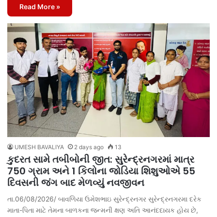
Read More »
UMESH BAVALIYA
2 days ago
13
કુદરત સામે તબીબોની જીત: સુરેન્દ્રનગરમાં માત્ર
750 ગ્રામ અને 1 કિલોના જોડિયા શિશુઓએ 55
દિવસની જંગ બાદ મેળવ્યું નવજીવન
તા.06/08/2026/ બાવળિયા ઉમેશભાઇ સુરેન્દ્રનગર સુરેન્દ્રનગરમા દરેક
માતા-પિતા માટે તેમના બાળકના જન્મની ક્ષણ અતિ આનંદદાયક હોય છે,