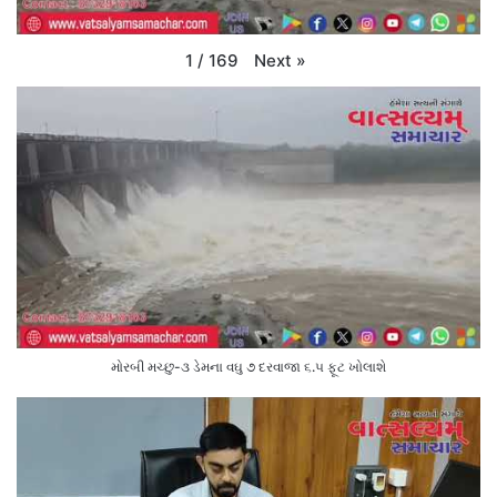
Next
»
1
/
169
મોરબી મચ્છુ-૩ ડેમના વઘુ ૭ દરવાજા ૬.૫ ફૂટ ખોલાશે