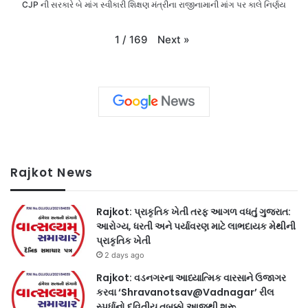
CJP ની સરકારે બે માંગ સ્વીકારી શિક્ષણ મંત્રીના રાજીનામાની માંગ પર કાલે નિર્ણય
Next
»
1
/
169
Rajkot News
Rajkot: પ્રાકૃતિક ખેતી તરફ આગળ વધતું ગુજરાત:
આરોગ્ય, ધરતી અને પર્યાવરણ માટે લાભદાયક મેથીની
પ્રાકૃતિક ખેતી
2 days ago
Rajkot: વડનગરના આધ્યાત્મિક વારસાને ઉજાગર
કરવા ‘Shravanotsav@Vadnagar’ રીલ
સ્પર્ધાનો દ્વિતીય તબક્કો આજથી શરૂ