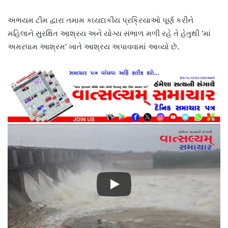
અભયમ ટીમ દ્વારા તમામ કાયદાકીય પ્રક્રિયાઓ પૂર્ણ કરીને
મહિલાને સુરક્ષિત આશ્રય અને યોગ્ય સંભાળ મળી રહે તે હેતુથી ‘માં
અમરધામ આશ્રમ’ ખાતે આશ્રય અપાવવામાં આવ્યો છે.