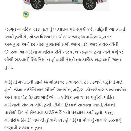
જાગૃત નાગરિક દ્વારા ૧૮૧ હેલ્પલાઇન પર સંપર્ક કરી માહિતી આપવામાં
આવી હતી કે, ગોંડલ વિસ્તારમાં એક અજાણ્યા મહિલા ખૂબ જ
અસહાય અને દયનીય હાલતમાં મળી આવ્યા છે. આશરે ૩૦ વર્ષની
ઉંમરના આ મહિલા માનસિક રીતે અસ્વસ્થ જણાતા હતા અને કશું જ
બોલી શકવાની સ્થિતિમાં ન હોવાથી તેમને તાત્કાલિક સહાયની જરૂર
હતી.
માહિતી મળતાની સાથે જ ગોંડલ ૧૮૧ અભયમ ટીમ સ્થળે પહોંચી ગઈ
હતી. જેમાં કાઉન્સિલર ચૌધરી લતાબેન, મહિલા કોન્સ્ટેબલ પરવાનાબેન
અને પાઇલોટ દિવ્યેશભાઈએ તાત્કાલિક સ્થળ પર પહોંચી પીડિત
મહિલાની સંભાળ લીધી હતી. ટીમે મહિલાને સાંત્વના આપી, તેમની
પાસેથી વિગતો મેળવવા કાઉન્સિલિંગનો પ્રયાસ કર્યો હતો. પરંતુ
માનસિક સ્થિતિ નબળી હોવાને કારણે મહિલા પોતાનું નામ કે સરનામું
જણાવી શક્યા ન હતા.