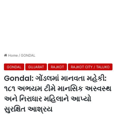
Home
/
GONDAL
GONDAL
GUJARAT
RAJKOT
RAJKOT CITY / TALUKO
Gondal: ગોંડલમાં માનવતા મહેકી:
૧૮૧ અભયમ ટીમે માનસિક અસ્વસ્થ
અને નિરાધાર મહિલાને આપ્યો
સુરક્ષિત આશ્રય