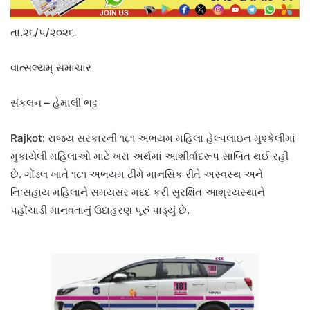
તા.૨૬/૫/૨૦૨૬
વાત્સલ્યમ્ સમાચાર
સંકલન – હેમાલી ભટ્ટ
Rajkot: રાજ્ય સરકારની ૧૮૧ અભયમ મહિલા હેલ્પલાઇન મુશ્કેલીમાં
મુકાયેલી મહિલાઓ માટે ખરા અર્થમાં આશીર્વાદરૂપ સાબિત થઈ રહી
છે. ગોંડલ ખાતે ૧૮૧ અભયમ ટીમે માનસિક રીતે અસ્વસ્થ અને
નિઃસહાય મહિલાને સમયસર મદદ કરી સુરક્ષિત આશ્રયસ્થાને
પહોંચાડી માનવતાનું ઉદાહરણ પૂરું પાડ્યું છે.