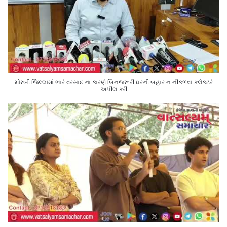
મોરબી જિલ્લામાં ભારે વરસાદ ના કારણે બિનજરૂરી ઘરની બહાર ન નીકળવા કલેક્ટરે
અપીલ કરી