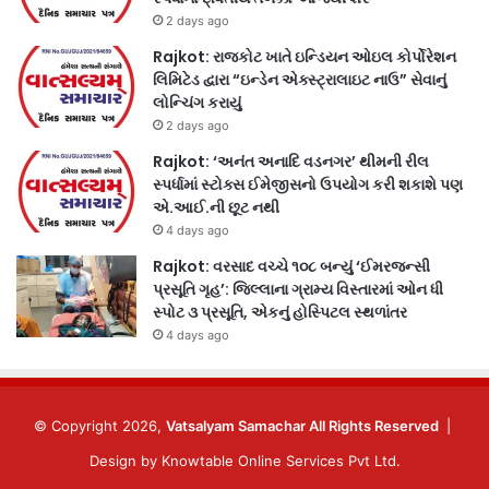
2 days ago
Rajkot: રાજકોટ ખાતે ઇન્ડિયન ઓઇલ કોર્પોરેશન
લિમિટેડ દ્વારા “ઇન્ડેન એક્સ્ટ્રાલાઇટ નાઉ” સેવાનું
લોન્ચિંગ કરાયું
2 days ago
Rajkot: ‘અનંત અનાદિ વડનગર’ થીમની રીલ
સ્પર્ધામાં સ્ટોક્સ ઈમેજીસનો ઉપયોગ કરી શકાશે પણ
એ.આઈ.ની છૂટ નથી
4 days ago
Rajkot: વરસાદ વચ્ચે ૧૦૮ બન્યું ‘ઈમરજન્સી
પ્રસૂતિ ગૃહ’: જિલ્લાના ગ્રામ્ય વિસ્તારમાં ઓન ધી
સ્પોટ ૩ પ્રસૂતિ, એકનું હોસ્પિટલ સ્થળાંતર
4 days ago
© Copyright 2026,
Vatsalyam Samachar All Rights Reserved
|
Design by
Knowtable Online Services Pvt Ltd.