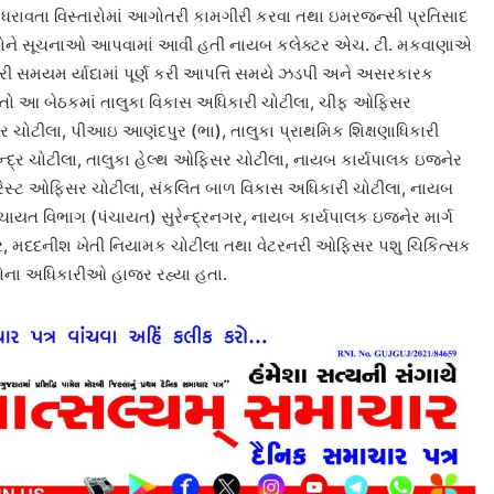
વના ધરાવતા વિસ્તારોમાં આગોતરી કામગીરી કરવા તથા ઇમરજન્સી પ્રતિસાદ
ભાગોને સૂચનાઓ આપવામાં આવી હતી નાયબ કલેક્ટર એચ. ટી. મકવાણાએ
ગીરી સમયમ ર્યાદામાં પૂર્ણ કરી આપત્તિ સમયે ઝડપી અને અસરકારક
ો હતો આ બેઠકમાં તાલુકા વિકાસ અધિકારી ચોટીલા, ચીફ ઓફિસર
ટર ચોટીલા, પીઆઇ આણંદપુર (ભા), તાલુકા પ્રાથમિક શિક્ષણાધિકારી
ન્દ્ર ચોટીલા, તાલુકા હેલ્થ ઓફિસર ચોટીલા, નાયબ કાર્યપાલક ઇજનેર
ફોરેસ્ટ ઓફિસર ચોટીલા, સંકલિત બાળ વિકાસ અધિકારી ચોટીલા, નાયબ
ચાયત વિભાગ (પંચાયત) સુરેન્દ્રનગર, નાયબ કાર્યપાલક ઇજનેર માર્ગ
નગર, મદદનીશ ખેતી નિયામક ચોટીલા તથા વેટરનરી ઓફિસર પશુ ચિકિત્સક
ાગોના અધિકારીઓ હાજર રહ્યા હતા.