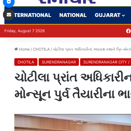
Share via Email
INTERNATIONAL
NATIONAL
GUJARAT
Friday, August 7 2026
Home
/
CHOTILA
/
ચોટીલા પ્રાંત અધિકારીનાં અધ્યક્ષ સ્થાને પ્રિ-મોન
CHOTILA
SURENDRANAGAR
SURENDRANAGAR CITY /
ચોટીલા પ્રાંત અધિકારીનાં
મોન્સૂન પુર્વ તૈયારીના