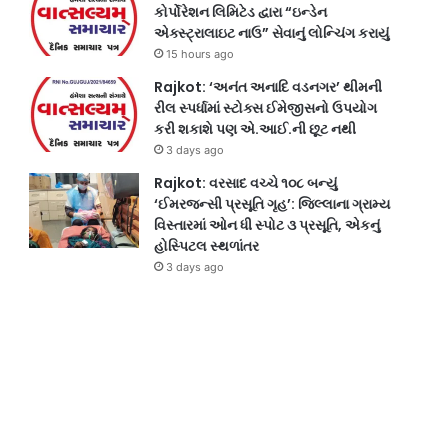
કોર્પોરેશન લિમિટેડ દ્વારા “ઇન્ડેન
એક્સ્ટ્રાલાઇટ નાઉ” સેવાનું લોન્ચિંગ કરાયું
15 hours ago
Rajkot: ‘અનંત અનાદિ વડનગર’ થીમની
રીલ સ્પર્ધામાં સ્ટોક્સ ઈમેજીસનો ઉપયોગ
કરી શકાશે પણ એ.આઈ.ની છૂટ નથી
3 days ago
Rajkot: વરસાદ વચ્ચે ૧૦૮ બન્યું
‘ઈમરજન્સી પ્રસૂતિ ગૃહ’: જિલ્લાના ગ્રામ્ય
વિસ્તારમાં ઓન ધી સ્પોટ ૩ પ્રસૂતિ, એકનું
હોસ્પિટલ સ્થળાંતર
3 days ago