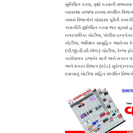
સુનિશ્ચિત કરવા, વૃક્ષો પડવાની સંભા
વ્યવસ્થા સજ્જ રાખવા સંબંધિત વિ
તમામ વિભાગોને ચોમાસા પૂર્વેની કામ
કામગીરી સુનિશ્ચિત કરવા ભાર મૂક્ય
નગરપાલિકા ચોટીલા, પોલીસ ઇન્સ્પેક્
ચોટીલા, અધિક્ષક સામુહિક આરોગ્ય કે
(પી.જી.વી.સી.એલ.) ચોટીલા, રેન્જ 
કાર્યપાલક ઇજનેર માર્ગ અને મકાન પં
અને મકાન વિભાગ (સ્ટેટ) સુરેન્દ્ર
દવાખાનું ચોટીલા સહિત સંબંધિત વિભ