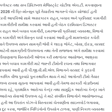
બ કલેક્ટર તથા સબ ડિવિઝનલ મેજિસ્ટ્રેટ ચોટીલા એચ.ટી. મકવાણાના
2026 ની પ્રિ-મોન્સૂન પૂર્વ તૈયારીના ભાગરૂપે બેઠક યોજાઈ હતી
ુદરતી આપત્તિઓ સામે અસરકારક રાહત, બચાવ અને પ્રતિસાદ કામગીરી
ની કામગીરીની સમીક્ષા કરવામાં આવી હતી બેઠક દરમિયાન ડિઝાસ્ટર
રાહત અને બચાવ કામગીરી, ઇમરજન્સી પ્રતિસાદ વ્યવસ્થા, વિભાગો
ત કામગીરી અંગે વિસ્તૃત ચર્ચા કરવામાં આવી હતી મામલતદાર કચેરી
ખાતે ઉપલબ્ધ સાધન સામગ્રી જેવી કે લાઇફ જેકેટ, બોયા, દોરડા, વરસાદ
ાટેની સામગ્રીની ઉપલબ્ધતા તથા તેની સજ્જતા અંગે સમીક્ષા કરવામાં
નીચાણવાળા વિસ્તારોની ઓળખ કરી સ્થળાંતર આયોજન, આશ્રય
હત અને બચાવ કામગીરી માટે જરૂરી ટીમોની રચના તથા વિભાગવાર
ામાં આવી હતી પી.જી.વી.સી.એલ. વિભાગને વરસાદ કે કુદરતી
કાલિક વીજ પુરવઠો પુનઃસ્થાપિત થાય તે માટે આગોતરી ટીમો તૈયાર
લબ્ધ રાખવા સૂચના આપવામાં આવી હતી તેમજ સરકારી ગોડાઉનમાં
્ધ રહે, પ્રાથમિક આરોગ્ય કેન્દ્ર તથા સામુહિક આરોગ્ય કેન્દ્ર ખાતે
રોગ્ય સેવાઓ ઉપલબ્ધ રહે તે માટે સંબંધિત વિભાગોને આયોજનબદ્ધ
તી આ ઉપરાંત કોઝ-વે વિસ્તારમાં ચેતવણીના સાઇનબોર્ડ લગાવવા,
્સ દૂર કરવા, જર્જરિત બિલ્ડિંગોનો ઉપયોગ ટાળવા, પાણી નિકાલ વ્યવસ્થા