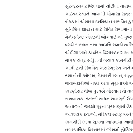
સુરેન્દ્રનગર જિલ્લામાં ચોટીલા નાય
અધ્યક્ષસ્થાને આગામી ચોમાસા સત્ર- 
બેઠકમાં ચોમાસા દરમિયાન સંભવિત ક
સુનિશ્ચિત થાય તે માટે વિવિધ વિભાગો
મેનેજમેન્ટ એક્ટની જોગવાઈઓ મુજબ 
વચ્ચે સંકલન તથા આપત્તિ સમયે ત્વરિ
ચોટીલા ખાતે કાર્યરત ડિઝાસ્ટર શાખા 
માપક યંત્ર સહિતની બચાવ કામગીરી મ
આવી હતી સંભવિત અસરગ્રસ્ત અને 
સ્થાનોની ઓળખ, ટેમ્પરરી પ્લાન, રા
જવાબદારીઓ નક્કી કરવા સૂચનાઓ આપવ
કારણોસર વીજ પુરવઠો ખોરવાય તો તાત્
રાખવા તથા જરૂરી સાધન સામગ્રી ઉપ
અનાજનો જથ્થો પૂરતા પ્રમાણમાં ઉપલબ
આવશ્યક દવાઓ, મેડિકલ સ્ટાફ અને આ
કામગીરી કરવા સૂચના આપવામાં આવી હ
નગરપાલિકા વિસ્તારમાં જોખમી હોર્ડિંગ