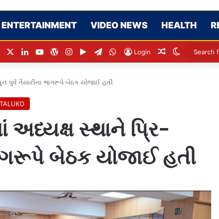
ENTERTAINMENT
VIDEO NEWS
HEALTH
R
Facebook
X
LinkedIn
YouTube
WordPress
Instagram
Google Play
Telegram
WhatsApp
Random Articl
Switch ski
Login
્સૂન પુર્વ તૈયારીના ભાગરૂપે બેઠક યોજાઈ હતી
 TALUKO
 અધ્યક્ષ સ્થાને પ્રિ-
 ભાગરૂપે બેઠક યોજાઈ હતી