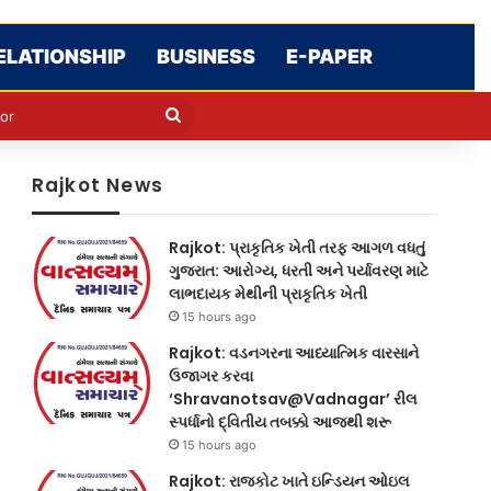
ELATIONSHIP
BUSINESS
E-PAPER
e
n
Search
for
Rajkot News
Rajkot: પ્રાકૃતિક ખેતી તરફ આગળ વધતું
ગુજરાત: આરોગ્ય, ધરતી અને પર્યાવરણ માટે
લાભદાયક મેથીની પ્રાકૃતિક ખેતી
15 hours ago
Rajkot: વડનગરના આધ્યાત્મિક વારસાને
ઉજાગર કરવા
‘Shravanotsav@Vadnagar’ રીલ
સ્પર્ધાનો દ્વિતીય તબક્કો આજથી શરૂ
15 hours ago
Rajkot: રાજકોટ ખાતે ઇન્ડિયન ઓઇલ