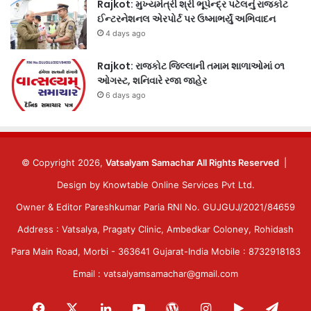
Rajkot: મુખ્યમંત્રી શ્રી ભૂપેન્દ્ર પટેલનું રાજકોટ
ઈન્ટરનેશનલ એરપોર્ટ પર ઉષ્માભર્યું અભિવાદન
4 days ago
Rajkot: રાજકોટ જિલ્લાની તમામ શાળાઓમાં ૦૧
ઓગસ્ટ, શનિવારે રજા જાહેર
6 days ago
© Copyright 2026,
Vatsalyam Samachar All Rights Reserved
|
Design by
Knowtable Online Services Pvt Ltd.
Owner & Editor Pareshkumar Paria RNI No. GUJGUJ/2021/84659
Address : Vatsalya, Pragaty Clinic, Ambedkar Coloney, Rohidash
Para Main Road, Morbi - 363641 Gujarat-India Mobile : 8732918183
Email : vatsalyamsamachar@gmail.com
Facebook
X
LinkedIn
YouTube
WordPress
Instagram
Google
Tele