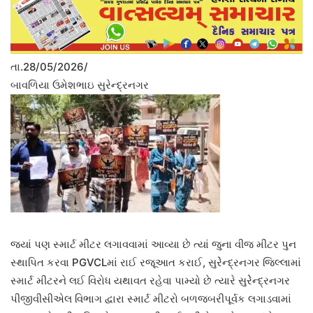
તા.28/05/2026/
બાવળિયા ઉમેશભાઇ સુરેન્દ્રનગર
જ્યાં પણ સ્માર્ટ મીટર લગાવવામાં આવ્યા છે ત્યાં જુના વીજ મીટર પુન
સ્થાપિત કરવા PGVCLમાં રાઈ રજૂઆત કરાઈ, સુરેેન્દ્રનગર જિલ્લામાં
સ્માર્ટ મીટરને લઈ વિરોધ યથાવત રહેવા પામ્યો છે ત્યારે સુરેેન્દ્રનગર
પીજીવીસીએલ વિભાગ દ્વારા સ્માર્ટ મીટરો બળજબરીપૂર્વક લગાડવામાં