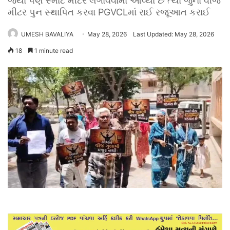
જ્યાં પણ સ્માર્ટ મીટર લગાવવામાં આવ્યા છે ત્યાં જુના વીજ
મીટર પુન સ્થાપિત કરવા PGVCLમાં રાઈ રજૂઆત કરાઈ
UMESH BAVALIYA
May 28, 2026
Last Updated: May 28, 2026
18
1 minute read