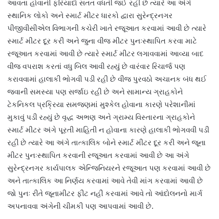
આવતા હોવાની ફરિયાદો સતત વધતી જઈ રહી છે ત્યારે આ અંગે
સ્થાનિક લોકો અને સ્માર્ટ મીટર ધારકો દ્વારા સુરેન્દ્રનગર
પીજીવીસીએલ વિભાગની કચેરી ખાતે રજૂઆત કરવામાં આવી છે ત્યારે
સ્માર્ટ મીટર દૂર કરી અને જુના વીજ મીટર પુનઃસ્થાપિત કરવા માટે
રજૂઆત કરવામાં આવી છે ત્યારે સ્માર્ટ મીટર લગાવવામાં આવ્યા બાદ
વીજ વપરાશ કરતાં વધુ બિલ આવી રહ્યું છે વારંવાર રિચાર્જ પણ
કરાવવામાં હાલાકી ભોગવી પડી રહી છે વીજ પુરવઠો અચાનક બંધ થઈ
જવાની સમસ્યા પણ સર્જાઇ રહી છે અને સામાન્ય ગ્રાહકોને
ટેકનિકલ પ્રક્રિયા સમજણમાં મુશ્કેલ હોવાના કારણે પરેશાનીમાં
મુકાવું પડી રહ્યું છે વૃદ્ધ અભણ અને ગ્રામ્ય વિસ્તારના ગ્રાહકોને
સ્માર્ટ મીટર અંગે પૂરતી માહિતી ન હોવાના કારણે હાલાકી ભોગવવી પડી
રહી છે ત્યારે આ અંગે તાત્કાલિક બોને સ્માર્ટ મીટર દૂર કરી અને જૂના
મીટર પુનઃસ્થાપિત કરવાની રજૂઆત કરવામાં આવી છે આ અંગે
સુરેન્દ્રનગર કાર્યપાલક એન્જિનિયરને રજૂઆત પણ કરવામાં આવી છે
અને તાત્કાલિક આ નિર્ણય કરવામાં આવે તેવી માંગ કરવામાં આવી છે
જો પુનઃ રીતે જૂનામીટર ફીટ નહીં કરવામાં આવે તો આંદોલનનો માર્ગ
અપનાવવા અંગેની ચીમકી પણ આપવામાં આવી છે.