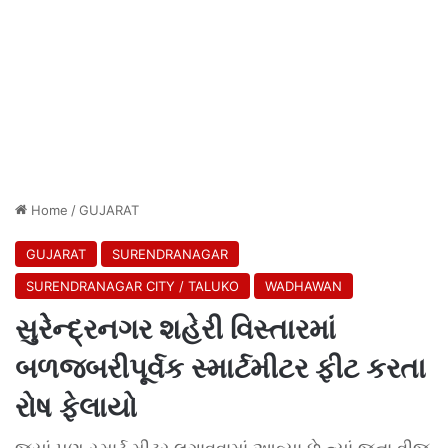
Home
/
GUJARAT
GUJARAT
SURENDRANAGAR
SURENDRANAGAR CITY / TALUKO
WADHAWAN
સુરેેન્દ્રનગર શહેરી વિસ્તારમાં
બળજબરીપૂર્વક સ્માર્ટમીટર ફીટ કરતા
રોષ ફેલાયો