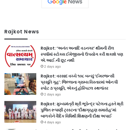
Rajkot News
Rajkot: ‘અનંત અનાદિ વડનગર’ થીમની રીલ
સ્પર્ધામાં સ્ટોક્સ ઈમેજીસનો ઉપયોગ કરી શકાશે પણ
એ.આઈ.ની છૂટ નથી
2 days ago
Rajkot: વરસાદ વચ્ચે ૧૦૮ બન્યું ‘ઈમરજન્સી
પ્રસૂતિ ગૃહ’: જિલ્લાના ગ્રામ્ય વિસ્તારમાં ઓન ધી
સ્પોટ ૩ પ્રસૂતિ, એકનું હોસ્પિટલ સ્થળાંતર
2 days ago
Rajkot: મુખ્યમંત્રી શ્રી ભૂપેન્દ્ર પટેલના હસ્તે શ્રી
પુજિત રૂપાણી ટ્રસ્ટના ‘દીક્ષાગ્રહણ સમારોહ’માં
બાળકોને વૈદિક વિધિથી શિક્ષણની દીક્ષા અપાઈ
4 days ago