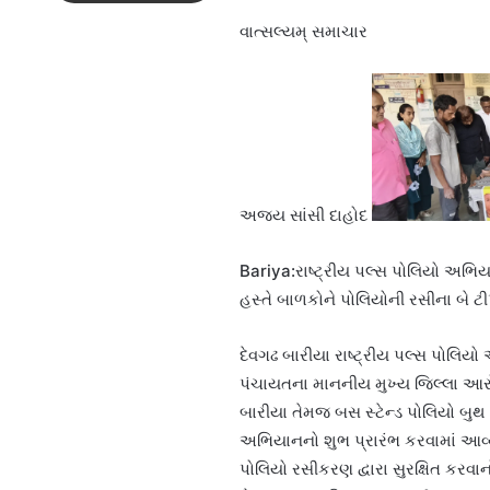
વાત્સલ્યમ્ સમાચાર
અજય સાંસી દાહોદ
Bariya:રાષ્ટ્રીય પલ્સ પોલિયો અભિય
હસ્તે બાળકોને પોલિયોની રસીના બે ટી
દેવગઢ બારીયા રાષ્ટ્રીય પલ્સ પોલિય
પંચાયતના માનનીય મુખ્ય જિલ્લા આરોગ
બારીયા તેમજ બસ સ્ટેન્ડ પોલિયો બુથ ખ
અભિયાનનો શુભ પ્રારંભ કરવામાં આવ્
પોલિયો રસીકરણ દ્વારા સુરક્ષિત કરવાનો