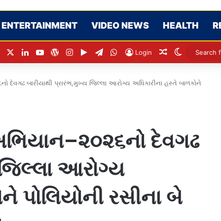
ENTERTAINMENT
VIDEO NEWS
HEALTH
R
Facebook
X
LinkedIn
YouTube
WordPress
Instagram
Google Play
Telegram
WhatsApp
Random Articl
Switch ski
Login
ો દેવગઢ બારીયાથી પ્રારંભ,મુખ્ય જિલ્લા આરોગ્ય અધિકારીના હસ્તે બાળકોને
ો અભિયાન–૨૦૨૬નો દેવગઢ
 જિલ્લા આરોગ્ય
ને પોલિયોની રસીના બે