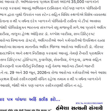
વામાં આવ્યા છે. અભિયાનના પ્રથમ દિવસે અંદાજે 35,000 બાળકોને
 રસીકરણ કરવામાં આવ્યું.અભિયાન દરમિયાન કોઈપણ બાળક પોલિયોની
ભાગ દ્વારા બુથો ઉપરાંત બસ સ્ટેન્ડ સહિત વિવિધ સ્થળોએ વિશેષ વ્યવસ્થા
ાના ૦ થી ૫ વર્ષના દરેક બાળકને પોલિયોની રસીના બે ટીપાં અવશ્ય
ેથી પોલિયોમુક્ત ભારતના સંકલ્પને વધુ મજબૂતી મળે.આ પ્રસંગે અધિક
રીયા, તાલુકા હેલ્થ ઓફિસર ડૉ. કલ્પેશ બારીયા, સબ ડિસ્ટ્રિક્ટ
આરોગ્ય વિભાગના ડૉક્ટરો, અધિકારીઓ અને કર્મચારીઓ ઉપસ્થિત રહ્યા
 આરોગ્ય શાખાના માનનીય અધિક જિલ્લા આરોગ્ય અધિકારી ડૉ. ગીરવર
ં લાયઝનિંગ અને સ્થળ નિરીક્ષણ કરવામાં આવ્યું. તેમણે રૈબારી પ્રાથમિક
, સબ ડિસ્ટ્રિક્ટ હોસ્પિટલ, કુવાબૈણા, સેવનીયા, કેળકુવા, ડાભવા સહિત
ીકરણની કામગીરીનું નિરીક્ષણ કર્યું તેમજ આરોગ્ય ટીમને જરૂરી
ંધાને તા. 29 અને 30 જૂન, 2026ના રોજ આરોગ્ય કર્મચારીઓ અને આશા
ને પ્રથમ દિવસે રસીકરણથી વંચિત રહેલા તમામ ૦ થી ૫ વર્ષના બાળકોને
માં આવશે, જેથી એક પણ બાળક રસીકરણથી વંચિત ન રહે.