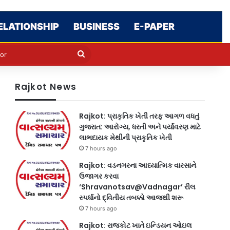
ELATIONSHIP
BUSINESS
E-PAPER
e
n
Search
for
Rajkot News
Rajkot: પ્રાકૃતિક ખેતી તરફ આગળ વધતું
ગુજરાત: આરોગ્ય, ધરતી અને પર્યાવરણ માટે
લાભદાયક મેથીની પ્રાકૃતિક ખેતી
7 hours ago
Rajkot: વડનગરના આધ્યાત્મિક વારસાને
ઉજાગર કરવા
‘Shravanotsav@Vadnagar’ રીલ
સ્પર્ધાનો દ્વિતીય તબક્કો આજથી શરૂ
7 hours ago
Rajkot: રાજકોટ ખાતે ઇન્ડિયન ઓઇલ