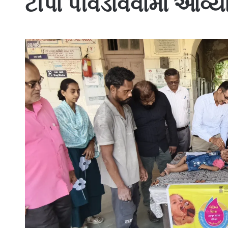
ટીપાં પીવડાવવામાં આવ્ય