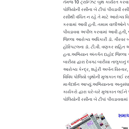
તેમજ 10 ટ્રાન્ઝિટ બુથ કાર્યરત કર
પોલિયોની રસીના બે ટીપાં પીવડાવી
રસીથી વંચિત ન રહે તે માટે આરોગ્ય વિ
કરવામાં આવી હતી. તમામ વાલીઓને પોત
પીવડાવવા અપીલ કરવામાં આવી હતી, જ
જિલ્લા આરોગ્ય અધિકારી ડૉ. ગીરવર બા
હોસ્પિટલના ડૉ. ટી.વી. વણકર સહિત 
હતા.અભિયાન અંતર્ગત દાહોદ જિલ્લા
બારીયા દ્વારા દેવગઢ બારીયા તાલુકાનુ
આરોગ્ય કેન્દ્ર, શહેરી અર્બન વિસ્તાર
વિવિધ પોલિયો બુથોની મુલાકાત લઈ રસ
માર્ગદર્શન આપ્યું.અભિયાનના અનુસ
કાર્યકરો દ્વારા ઘરે-ઘરે મુલાકાત લઈ
પોલિયોની રસીના બે ટીપાં પીવડાવવા