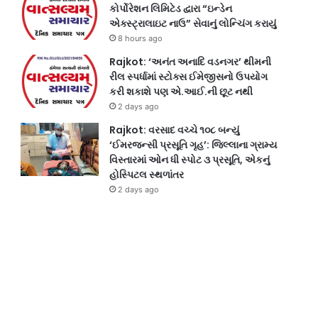
કોર્પોરેશન લિમિટેડ દ્વારા “ઇન્ડેન
એક્સ્ટ્રાલાઇટ નાઉ” સેવાનું લોન્ચિંગ કરાયું
8 hours ago
Rajkot: ‘અનંત અનાદિ વડનગર’ થીમની
રીલ સ્પર્ધામાં સ્ટોક્સ ઈમેજીસનો ઉપયોગ
કરી શકાશે પણ એ.આઈ.ની છૂટ નથી
2 days ago
Rajkot: વરસાદ વચ્ચે ૧૦૮ બન્યું
‘ઈમરજન્સી પ્રસૂતિ ગૃહ’: જિલ્લાના ગ્રામ્ય
વિસ્તારમાં ઓન ધી સ્પોટ ૩ પ્રસૂતિ, એકનું
હોસ્પિટલ સ્થળાંતર
2 days ago