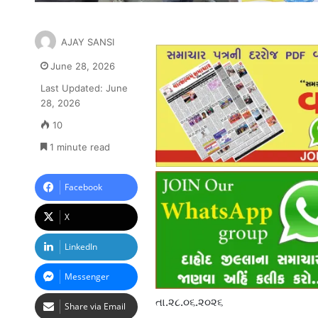
AJAY SANSI
June 28, 2026
Last Updated: June
28, 2026
10
1 minute read
Facebook
X
LinkedIn
Messenger
તા.૨૮.૦૬.૨૦૨૬
Share via Email