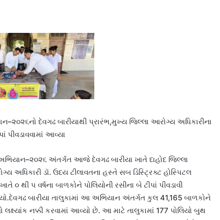
ાન–૨૦૨૬નો દેવગઢ બારીયાથી પ્રારંભ,મુખ્ય જિલ્લા આરોગ્ય અધિકારીના
પાં પીવડાવવામાં આવ્યા
ો અભિયાન–૨૦૨૬ અંતર્ગત આજે દેવગઢ બારીયા ખાતે દાહોદ જિલ્લા
્ય અધિકારી ડૉ. ઉદય ટીલાવતના હસ્તે સબ ડિસ્ટ્રિક્ટ હોસ્પિટલ
ાતે ૦ થી ૫ વર્ષના બાળકોને પોલિયોની રસીના બે ટીપાં પીવડાવી
યો.દેવગઢ બારીયા તાલુકામાં આ અભિયાન અંતર્ગત કુલ 41,165 બાળકોને
 લક્ષ્યાંક નક્કી કરવામાં આવ્યો છે. આ માટે તાલુકામાં 177 પોલિયો બુથ