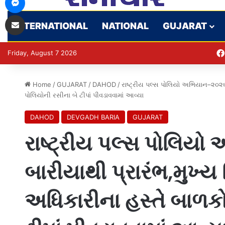
Share via Email
INTERNATIONAL
NATIONAL
GUJARAT
Friday, August 7 2026
Home
/
GUJARAT
/
DAHOD
/
રાષ્ટ્રીય પલ્સ પોલિયો અભિયાન–૨૦૨૬ન
પોલિયોની રસીના બે ટીપાં પીવડાવવામાં આવ્યા
DAHOD
DEVGADH BARIA
GUJARAT
રાષ્ટ્રીય પલ્સ પોલિય
બારીયાથી પ્રારંભ,મુખ્ય
અધિકારીના હસ્તે બાળકો