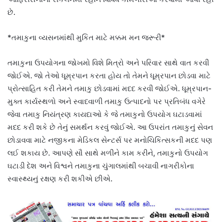
છે.
*તમાકુના વ્યસનમાંથી મુકિત માટે મક્કમ મન જરૂરી*
તમાકુના ઉપયોગના જોખમો વિશે મિત્રો અને પરિવાર સાથે વાત કરવી
જોઈએ. જો તેઓ ધૂમ્રપાન કરતા હોય તો તેમને ધૂમ્રપાન છોડવા માટે
પ્રોત્સાહિત કરી તેમને તમાકુ છોડવામાં મદદ કરવી જોઈએ. ધૂમ્રપાન-
મુક્ત કાર્યસ્થળો અને સ્વાદવાળી તમાકુ ઉત્પાદનો પર પ્રતિબંધ વગેરે
જેવા તમાકુ નિયંત્રણ કાયદાઓ કે જે તમાકુનો ઉપયોગ ઘટાડવામાં
મદદ કરી શકે છે તેનું સમર્થન કરવું જોઈએ. આ ઉપરાંત તમાકુનું સેવન
છોડાવવા માટે નજીકના મેડિકલ સેન્ટર્સ પર મનોચિકિત્સકની મદદ પણ
લઈ શકાય છે. આપણે સૌ સાથે મળીને કામ કરીને, તમાકુનો ઉપયોગ
ઘટાડી દેશ અને વિશ્વને તમાકુના ચુંગાલમાંથી બચાવી નાગરીકોના
સ્વાસ્થ્યનું રક્ષણ કરી શકીએ છીએ.