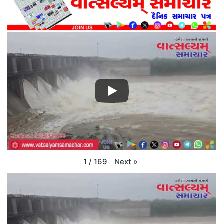
Next
»
1
/
169