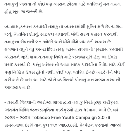
તમાકુનું અથવા તો કોઈપણ વ્યસન છોડવા માટે વ્યક્તિનું મન મક્કમ
હોવું ખૂબ જ જરૂરી છે.
વ્યાયામ,કસરત કરવાથી તમાકુના વ્યસનમાંથી મુક્તિ મળે છે. ચાલવા
જવું, નિયમિત દોડવું, સાઇકલ ચલાવવી જેવી સરળ કસરત કરવાથી
તમાકુના સેવનની લત ઓછી અને ધીમે ધીમે બંધ કરી શકાય છે.
મગજને વધુને વધુ અન્ય દિશા તરફ વ્યસ્ત રાખવાનો પ્રયાસ કરવાથી
વ્યસનને ભૂલી શકાય.તમાકુ નિષેધ માટે જનજાગૃતિ હેતુ આ દિવસ
પસંદ કરાયો છે, પરંતુ ખરેખર તો આવા માદક પદાર્થોના નિષેધ માટે કોઈ
પણ નિશ્ચિત્ત દિવસ હોતો નથી. કોઈ પણ વ્યક્તિ ઈચ્છે ત્યારે તેને બંધ
કરી શકે છે બસ આ માટે જે તે વ્યક્તિએ પોતાનું મન મક્કમ કરવાની
આવશ્યકતા છે.
નવસારી જિલ્લાની આરોગ્ય શાખા દ્વારા તમાકુ નિયંત્રણ કાર્યક્રમ
અંતર્ગત વિવિધ જનજાગૃતિના કાર્યક્રમો હાથ ધરવામાં આવે છે. વર્ષ
૨૦૨૪ – ૨૦૨૫ Tobacco Free Youth Campaign 2.0 ના
સમયગાળા દરમિયાન કુલ ૧૬૦ આઇ.ઇ.સી. કેમ્પેઇન કરવામાં આવ્યાં