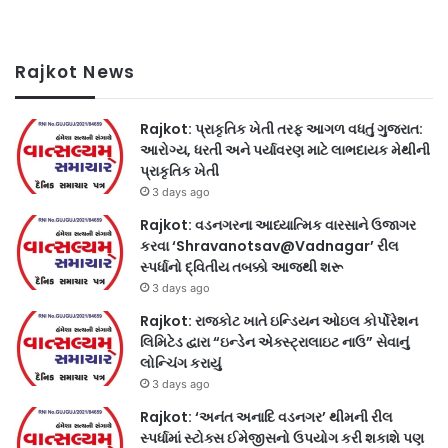
Rajkot News
Rajkot: પ્રાકૃતિક ખેતી તરફ આગળ વધતું ગુજરાત:
આરોગ્ય, ધરતી અને પર્યાવરણ માટે લાભદાયક મેથીની
પ્રાકૃતિક ખેતી
3 days ago
Rajkot: વડનગરના આધ્યાત્મિક વારસાને ઉજાગર
કરવા ‘Shravanotsav@Vadnagar’ રીલ
સ્પર્ધાનો દ્વિતીય તબક્કો આજથી શરૂ
3 days ago
Rajkot: રાજકોટ ખાતે ઇન્ડિયન ઓઇલ કોર્પોરેશન
લિમિટેડ દ્વારા “ઇન્ડેન એક્સ્ટ્રાલાઇટ નાઉ” સેવાનું
લોન્ચિંગ કરાયું
3 days ago
Rajkot: ‘અનંત અનાદિ વડનગર’ થીમની રીલ
સ્પર્ધામાં સ્ટોક્સ ઈમેજીસનો ઉપયોગ કરી શકાશે પણ