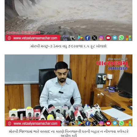
મોરબી મચ્છુ-૩ ડેમના વઘુ ૭ દરવાજા ૬.૫ ફૂટ ખોલાશે
મોરબી જિલ્લામાં ભારે વરસાદ ના કારણે બિનજરૂરી ઘરની બહાર ન નીકળવા કલેક્ટરે
અપીલ કરી