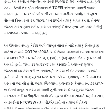
હતાં. આ કેમ્પેઇન અંતર્ગત નવસારી જિલ્લા શિક્ષણ વિભાગ દ્વારા કુલ
૨૩૫ જેટલી શૈક્ષણિક સંસ્થાઓને TOFEI અંતર્ગત આવરી લેવામાં
આવ્યાં હતાં. તેમજ પી.એચ.સી.ના તમામ મેડીકલ ઓફિસરો દ્વારા
પોતાના વિસ્તારના ૩૬ જેટલાં ગામડાઓને તમાકુ મુક્ત કરવા, તેમજ
જિલ્લા ટાસ્ક ફોર્સ સ્કોડ દ્વારા ૬૧ એન્ફોર્સમેન્ટ ડ્રાઇવની કામગીરીનું
આયોજન કરવામાં આવ્યું હતું.
આ ઉપરાંત તમાકુ નિષેધ અંગે જાગૃત થાય તે માટે તમાકુ નિયંત્રણ
માટેનો કાયદો COTPA-2003 અધિનિયમ અમલમાં છે. આ કાયદાના
ભંગ બદલ વિવિધ કલમો-૪, ૫, ૬ (અ), ૬ (બ) મુજબ દંડ પણ કરવામાં
આવ્યો હતો. જેમાં વર્ષ ૨૦૨૪-૨૫ માં કાયદાની કલમ–૪ મુજબ
જિલ્લામાં ૬૪ કેસ કરી રૂ. ૧૧૪૨૦/- રૂપિયાનો દંડ કરવામાં આવ્યો
હતો. અને કલમ–૬ મુજબ ૪૩૮ કેસ કરી રૂ. ૬૨૨૨૧/- રૂપિયાનો દંડ
કરવામાં આવ્યો હતો. આમ, જિલ્લામાં કુલ-૪૯૭ કેસમાં રૂ. ૭૩૬૪૧/-
ના દંડની વસૂલાત કરવામાં આવી હતી. આ સાથે જ મુખ્ય જિલ્લા
આરોગ્ય અધિકારીશ્રીના માર્ગદર્શન હેઠળ જિલ્લા ટોબેકો કંટ્રોલ સેલ,
નવસારીના NTCPSW તથા પી.એચ.સી.ના તમામ મેડીકલ
ઓફિસરોનાના સંકલનમાં રહીને વિવિધ કામગીરીઓ કરવામાં આવી રહી