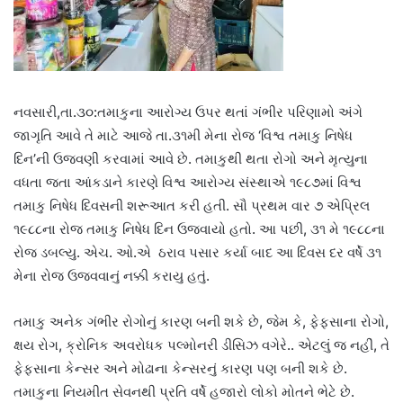
નવસારી,તા.૩૦:તમાકુના આરોગ્ય ઉપર થતાં ગંભીર પરિણામો અંગે
જાગૃતિ આવે તે માટે આજે તા.૩૧મી મેના રોજ ‘વિશ્વ તમાકુ નિષેધ
દિન’ની ઉજવણી કરવામાં આવે છે. તમાકુથી થતા રોગો અને મૃત્યુના
વધતા જતા આંકડાને કારણે વિશ્વ આરોગ્ય સંસ્થાએ ૧૯૮૭માં વિશ્વ
તમાકુ નિષેધ દિવસની શરૂઆત કરી હતી. સૌ પ્રથમ વાર ૭ એપ્રિલ
૧૯૮૮ના રોજ તમાકુ નિષેધ દિન ઉજવાયો હતો. આ પછી, ૩૧ મે ૧૯૮૮ના
રોજ ડબલ્યુ. એચ. ઓ.એ ઠરાવ પસાર કર્યા બાદ આ દિવસ દર વર્ષે ૩૧
મેના રોજ ઉજવવાનું નક્કી કરાયુ હતું.
તમાકુ અનેક ગંભીર રોગોનું કારણ બની શકે છે, જેમ કે, ફેફસાના રોગો,
ક્ષય રોગ, ક્રોનિક અવરોધક પલ્મોનરી ડીસિઝ વગેરે.. એટલું જ નહીં, તે
ફેફસાના કેન્સર અને મોઢાના કેન્સરનું કારણ પણ બની શકે છે.
તમાકુના નિયમીત સેવનથી પ્રતિ વર્ષે હજારો લોકો મોતને ભેટે છે.