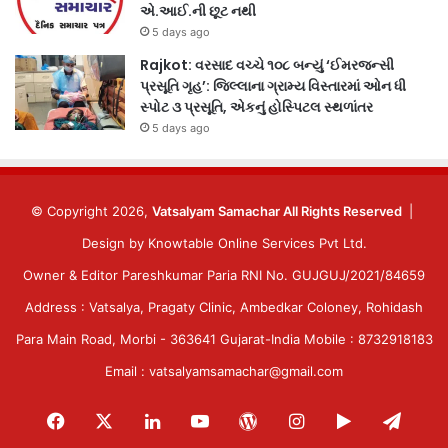
એ.આઈ.ની છૂટ નથી
5 days ago
Rajkot: વરસાદ વચ્ચે ૧૦૮ બન્યું ‘ઈમરજન્સી
પ્રસૂતિ ગૃહ’: જિલ્લાના ગ્રામ્ય વિસ્તારમાં ઓન ધી
સ્પોટ ૩ પ્રસૂતિ, એકનું હોસ્પિટલ સ્થળાંતર
5 days ago
© Copyright 2026,
Vatsalyam Samachar All Rights Reserved
|
Design by
Knowtable Online Services Pvt Ltd.
Owner & Editor Pareshkumar Paria RNI No. GUJGUJ/2021/84659
Address : Vatsalya, Pragaty Clinic, Ambedkar Coloney, Rohidash
Para Main Road, Morbi - 363641 Gujarat-India Mobile : 8732918183
Email : vatsalyamsamachar@gmail.com
Facebook
X
LinkedIn
YouTube
WordPress
Instagram
Google
Tele