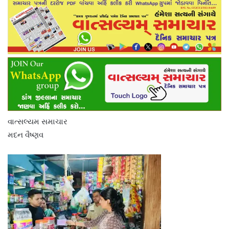
વાત્સલ્યમ સમાચાર
મદન વૈષ્ણવ