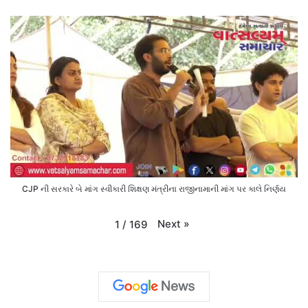
CJP ની સરકારે બે માંગ સ્વીકારી શિક્ષણ મંત્રીના રાજીનામાની માંગ પર કાલે નિર્ણય
Next
»
1
/
169