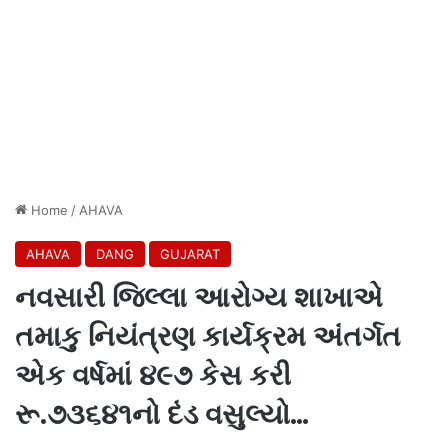
Home
/
AHAVA
AHAVA
DANG
GUJARAT
નવસારી જિલ્લા આરોગ્ય શાખાએ
તમાકુ નિયંત્રણ કાર્યક્રમ અંતર્ગત
એક વર્ષમાં ૪૯૭ કેસ કરી
રૂ.૭૩૬૪૧નો દંડ વસુલ્યો…