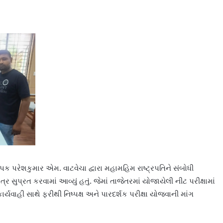
 પરેશકુમાર એમ. વાટવેચા દ્વારા મહામહિમ રાષ્ટ્રપતિને સંબોધી
 સુપ્રત કરવામાં આવ્યું હતું. જેમાં તાજેતરમાં યોજાયેલી નીટ પરીક્ષામાં
્યવાહી સાથે ફરીથી નિષ્પક્ષ અને પારદર્શક પરીક્ષા યોજવાની માંગ