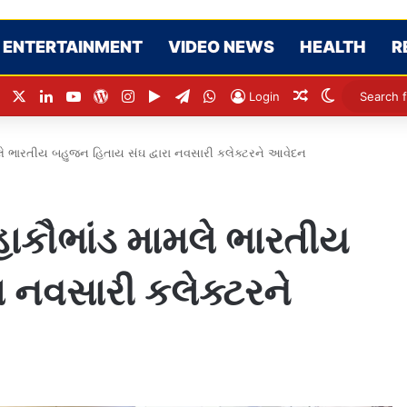
ENTERTAINMENT
VIDEO NEWS
HEALTH
R
Facebook
X
LinkedIn
YouTube
WordPress
Instagram
Google Play
Telegram
WhatsApp
Random Articl
Switch ski
Login
મલે ભારતીય બહુજન હિતાય સંઘ દ્વારા નવસારી કલેક્ટરને આવેદન
મહાકૌભાંડ મામલે ભારતીય
ા નવસારી કલેક્ટરને