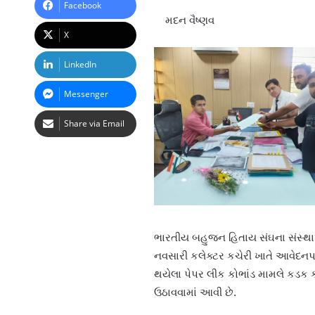
Facebook
મદન વૈષ્ણવ
X
LinkedIn
Messenger
Share via Email
ભારતીય બહુજન હિતાય સંઘના સંસ્થાપક
નવસારી કલેક્ટર કચેરી ખાતે આવેદનપત્ર
થયેલા પેપર લીક કોભાંડ મામલે કડક કાર
ઉઠાવવામાં આવી છે.