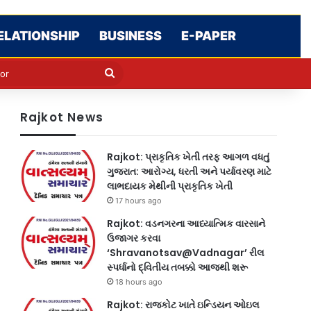
ELATIONSHIP
BUSINESS
E-PAPER
e
n
Search
for
Rajkot News
Rajkot: પ્રાકૃતિક ખેતી તરફ આગળ વધતું
ગુજરાત: આરોગ્ય, ધરતી અને પર્યાવરણ માટે
લાભદાયક મેથીની પ્રાકૃતિક ખેતી
17 hours ago
Rajkot: વડનગરના આધ્યાત્મિક વારસાને
ઉજાગર કરવા
‘Shravanotsav@Vadnagar’ રીલ
સ્પર્ધાનો દ્વિતીય તબક્કો આજથી શરૂ
18 hours ago
Rajkot: રાજકોટ ખાતે ઇન્ડિયન ઓઇલ