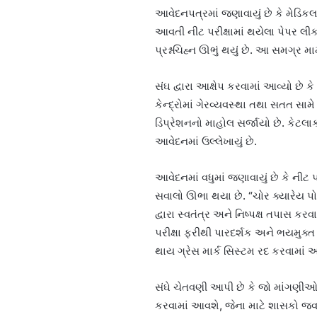
આવેદનપત્રમાં જણાવાયું છે કે મેડિકલ ક
આવતી નીટ પરીક્ષામાં થયેલા પેપર લીક
પ્રશ્નચિહ્ન ઊભું થયું છે. આ સમગ્ર 
સંઘ દ્વારા આક્ષેપ કરવામાં આવ્યો છે કે 
કેન્દ્રોમાં ગેરવ્યવસ્થા તથા સતત સા
ડિપ્રેશનનો માહોલ સર્જાયો છે. કેટલા
આવેદનમાં ઉલ્લેખાયું છે.
આવેદનમાં વધુમાં જણાવાયું છે કે નીટ 
સવાલો ઊભા થયા છે. “ચોર ક્યારેય પો
દ્વારા સ્વતંત્ર અને નિષ્પક્ષ તપાસ ક
પરીક્ષા ફરીથી પારદર્શક અને ભયમુક્
થાય ગ્રેસ માર્ક સિસ્ટમ રદ કરવામાં આવ
સંઘે ચેતવણી આપી છે કે જો માંગણીઓ 
કરવામાં આવશે, જેના માટે શાસકો જવા