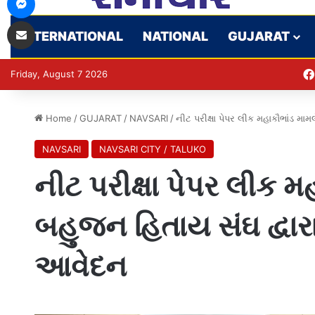
Share via Email
INTERNATIONAL
NATIONAL
GUJARAT
Friday, August 7 2026
Home
/
GUJARAT
/
NAVSARI
/
નીટ પરીક્ષા પેપર લીક મહાકૌભાંડ મા
NAVSARI
NAVSARI CITY / TALUKO
નીટ પરીક્ષા પેપર લીક 
બહુજન હિતાય સંઘ દ્વાર
આવેદન