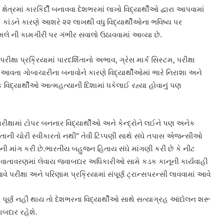
્ષેત્રમાં કારકિર્દી બનાવવા દેશભરમાં લાખો વિદ્યાર્થીઓ દ્વારા આપવામાં
 કાંડને કારણે આશરે ૨૨ લાખથી વધુ વિદ્યાર્થીઓના ભવિષ્ય પર
મામલે ની કામગીરી પર ગંભીર સવાલો ઉઠાવવામાં આવ્યા છે.
પરીક્ષા પ્રક્રિયામાં પારદર્શિતાનો અભાવ, ગ્રેસ માર્ક સિસ્ટમ, પરીક્ષા
મે આવતા ગોબાચારીના બનાવોને કારણે વિદ્યાર્થીઓમાં ભારે નિરાશા અને
ક વિદ્યાર્થીઓ આત્મહત્યાની દિશામાં ધકેલાઈ રહ્યા હોવાનું પણ
પરીક્ષામાં ટોપર બનનાર વિદ્યાર્થીઓ અને કેન્દ્રોને લઈને પણ અનેક
તાની ચોરી સ્વીકારતો નથી” તેવી ટિપ્પણી સાથે સંઘે તપાસ એજન્સીઓ
રવાની માંગ કરી છે.ભારતીય બહુજન હિતાય સંઘે માંગણી કરી છે કે નીટ
ત વાતાવરણમાં લેવાય જવાબદાર અધિકારીઓ સામે કડક કાનૂની કાર્યવાહી
ે પરીક્ષા અને પરિણામ પ્રક્રિયામાં સંપૂર્ણ ટ્રાન્સપરન્સી લાવવામાં આવે
પૂર્ણ નહીં થાય તો દેશભરના વિદ્યાર્થીઓ સાથે સત્યાગ્રહ આંદોલન શરૂ
બદાર રહેશે.