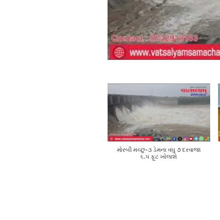
મોરબી મચ્છુ-૩ ડેમના વઘુ ૭ દરવાજા
૬.૫ ફૂટ ખોલાશે