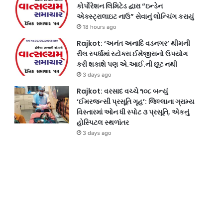
કોર્પોરેશન લિમિટેડ દ્વારા “ઇન્ડેન
એક્સ્ટ્રાલાઇટ નાઉ” સેવાનું લોન્ચિંગ કરાયું
18 hours ago
Rajkot: ‘અનંત અનાદિ વડનગર’ થીમની
રીલ સ્પર્ધામાં સ્ટોક્સ ઈમેજીસનો ઉપયોગ
કરી શકાશે પણ એ.આઈ.ની છૂટ નથી
3 days ago
Rajkot: વરસાદ વચ્ચે ૧૦૮ બન્યું
‘ઈમરજન્સી પ્રસૂતિ ગૃહ’: જિલ્લાના ગ્રામ્ય
વિસ્તારમાં ઓન ધી સ્પોટ ૩ પ્રસૂતિ, એકનું
હોસ્પિટલ સ્થળાંતર
3 days ago