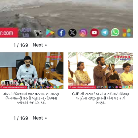
Next
»
1
/
169
મોરબી જિલ્લામાં ભારે વરસાદ ના કારણે
CJP ની સરકારે બે માંગ સ્વીકારી શિક્ષણ
બિનજરૂરી ઘરની બહાર ન નીકળવા
મંત્રીના રાજીનામાની માંગ પર કાલે
કલેક્ટરે અપીલ કરી
નિર્ણય
Next
»
1
/
169