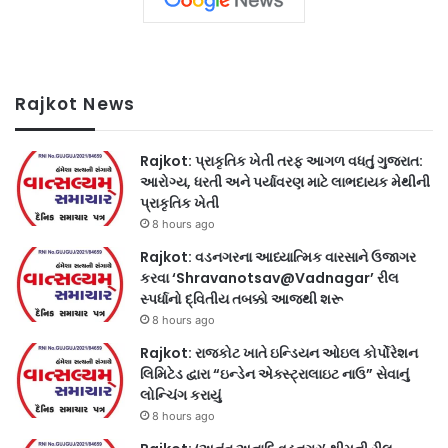
Rajkot News
Rajkot: પ્રાકૃતિક ખેતી તરફ આગળ વધતું ગુજરાત:
આરોગ્ય, ધરતી અને પર્યાવરણ માટે લાભદાયક મેથીની
પ્રાકૃતિક ખેતી
8 hours ago
Rajkot: વડનગરના આધ્યાત્મિક વારસાને ઉજાગર
કરવા ‘Shravanotsav@Vadnagar’ રીલ
સ્પર્ધાનો દ્વિતીય તબક્કો આજથી શરૂ
8 hours ago
Rajkot: રાજકોટ ખાતે ઇન્ડિયન ઓઇલ કોર્પોરેશન
લિમિટેડ દ્વારા “ઇન્ડેન એક્સ્ટ્રાલાઇટ નાઉ” સેવાનું
લોન્ચિંગ કરાયું
8 hours ago