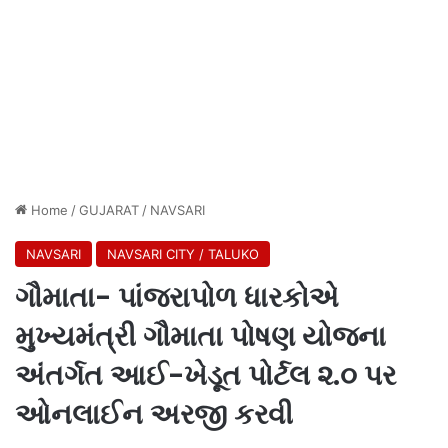
Home
/
GUJARAT
/
NAVSARI
NAVSARI
NAVSARI CITY / TALUKO
ગૌમાતા- પાંજરાપોળ ધારકોએ
મુખ્યમંત્રી ગૌમાતા પોષણ યોજના
અંતર્ગત આઈ-ખેડૂત પોર્ટલ ૨.૦ પર
ઓનલાઈન અરજી કરવી