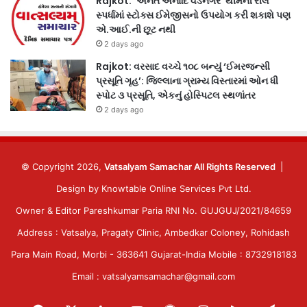
Rajkot: ‘અનંત અનાદિ વડનગર’ થીમની રીલ
સ્પર્ધામાં સ્ટોક્સ ઈમેજીસનો ઉપયોગ કરી શકાશે પણ
એ.આઈ.ની છૂટ નથી
2 days ago
Rajkot: વરસાદ વચ્ચે ૧૦૮ બન્યું ‘ઈમરજન્સી
પ્રસૂતિ ગૃહ’: જિલ્લાના ગ્રામ્ય વિસ્તારમાં ઓન ધી
સ્પોટ ૩ પ્રસૂતિ, એકનું હોસ્પિટલ સ્થળાંતર
2 days ago
© Copyright 2026,
Vatsalyam Samachar All Rights Reserved
|
Design by
Knowtable Online Services Pvt Ltd.
Owner & Editor Pareshkumar Paria RNI No. GUJGUJ/2021/84659
Address : Vatsalya, Pragaty Clinic, Ambedkar Coloney, Rohidash
Para Main Road, Morbi - 363641 Gujarat-India Mobile : 8732918183
Email : vatsalyamsamachar@gmail.com