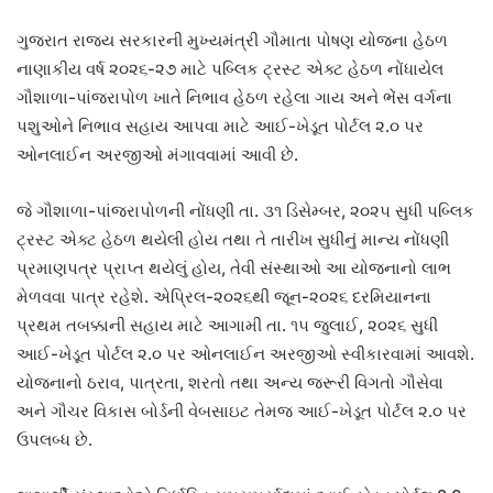
ગુજરાત રાજ્ય સરકારની મુખ્યમંત્રી ગૌમાતા પોષણ યોજના હેઠળ
નાણાકીય વર્ષ ૨૦૨૬-૨૭ માટે પબ્લિક ટ્રસ્ટ એક્ટ હેઠળ નોંધાયેલ
ગૌશાળા-પાંજરાપોળ ખાતે નિભાવ હેઠળ રહેલા ગાય અને ભેંસ વર્ગના
પશુઓને નિભાવ સહાય આપવા માટે આઈ-ખેડૂત પોર્ટલ ૨.૦ પર
ઓનલાઈન અરજીઓ મંગાવવામાં આવી છે.
જે ગૌશાળા-પાંજરાપોળની નોંધણી તા. ૩૧ ડિસેમ્બર, ૨૦૨૫ સુધી પબ્લિક
ટ્રસ્ટ એક્ટ હેઠળ થયેલી હોય તથા તે તારીખ સુધીનું માન્ય નોંધણી
પ્રમાણપત્ર પ્રાપ્ત થયેલું હોય, તેવી સંસ્થાઓ આ યોજનાનો લાભ
મેળવવા પાત્ર રહેશે. એપ્રિલ-૨૦૨૬થી જૂન-૨૦૨૬ દરમિયાનના
પ્રથમ તબક્કાની સહાય માટે આગામી તા. ૧૫ જુલાઈ, ૨૦૨૬ સુધી
આઈ-ખેડૂત પોર્ટલ ૨.૦ પર ઓનલાઈન અરજીઓ સ્વીકારવામાં આવશે.
યોજનાનો ઠરાવ, પાત્રતા, શરતો તથા અન્ય જરૂરી વિગતો ગૌસેવા
અને ગૌચર વિકાસ બોર્ડની વેબસાઇટ તેમજ આઈ-ખેડૂત પોર્ટલ ૨.૦ પર
ઉપલબ્ધ છે.