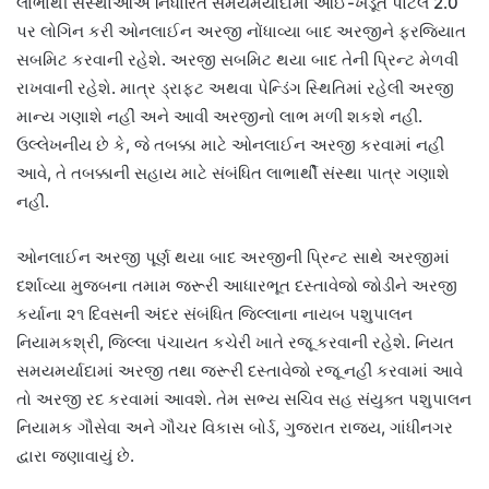
લાભાર્થી સંસ્થાઓએ નિર્ધારિત સમયમર્યાદામાં આઈ-ખેડૂત પોર્ટલ 2.0
પર લોગિન કરી ઓનલાઈન અરજી નોંધાવ્યા બાદ અરજીને ફરજિયાત
સબમિટ કરવાની રહેશે. અરજી સબમિટ થયા બાદ તેની પ્રિન્ટ મેળવી
રાખવાની રહેશે. માત્ર ડ્રાફ્ટ અથવા પેન્ડિંગ સ્થિતિમાં રહેલી અરજી
માન્ય ગણાશે નહીં અને આવી અરજીનો લાભ મળી શકશે નહીં.
ઉલ્લેખનીય છે કે, જે તબક્કા માટે ઓનલાઈન અરજી કરવામાં નહીં
આવે, તે તબક્કાની સહાય માટે સંબંધિત લાભાર્થી સંસ્થા પાત્ર ગણાશે
નહીં.
ઓનલાઈન અરજી પૂર્ણ થયા બાદ અરજીની પ્રિન્ટ સાથે અરજીમાં
દર્શાવ્યા મુજબના તમામ જરૂરી આધારભૂત દસ્તાવેજો જોડીને અરજી
કર્યાના ૨૧ દિવસની અંદર સંબંધિત જિલ્લાના નાયબ પશુપાલન
નિયામકશ્રી, જિલ્લા પંચાયત કચેરી ખાતે રજૂ કરવાની રહેશે. નિયત
સમયમર્યાદામાં અરજી તથા જરૂરી દસ્તાવેજો રજૂ નહીં કરવામાં આવે
તો અરજી રદ કરવામાં આવશે. તેમ સભ્ય સચિવ સહ સંયુક્ત પશુપાલન
નિયામક ગૌસેવા અને ગૌચર વિકાસ બોર્ડ, ગુજરાત રાજ્ય, ગાંધીનગર
દ્વારા જણાવાયું છે.