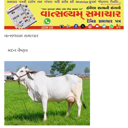
વાત્સલયમ સમાચાર
મદન વૈષ્ણવ