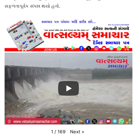
સફળતાપૂર્વક સંપન્ન થયો હતો.
Next
»
1
/
169