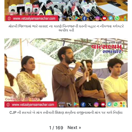
મોરબી જિલ્લામાં ભારે વરસાદ ના કારણે બિનજરૂરી ઘરની બહાર ન નીકળવા કલેક્ટરે
અપીલ કરી
CJP ની સરકારે બે માંગ સ્વીકારી શિક્ષણ મંત્રીના રાજીનામાની માંગ પર કાલે નિર્ણય
Next
»
1
/
169