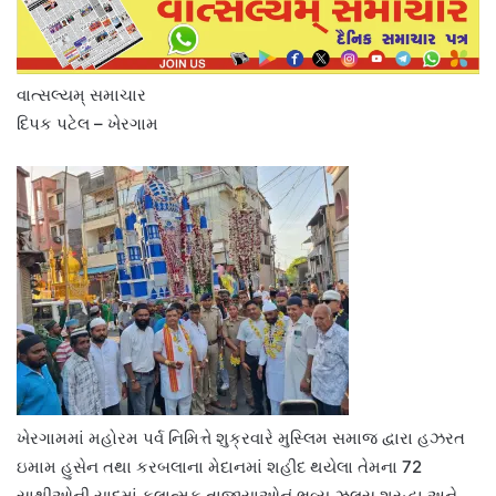
વાત્સલ્યમ્ સમાચાર
દિપક પટેલ – ખેરગામ
ખેરગામમાં મહોરમ પર્વ નિમિત્તે શુક્રવારે મુસ્લિમ સમાજ દ્વારા હઝરત
ઇમામ હુસેન તથા કરબલાના મેદાનમાં શહીદ થયેલા તેમના 72
સાથીઓની યાદમાં કલાત્મક તાજીયાઓનું ભવ્ય ઝુલૂસ શ્રદ્ધા અને