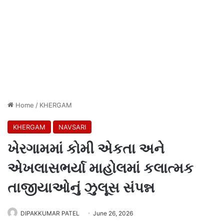
Home
/
KHERGAM
KHERGAM
NAVSARI
ખેરગામમાં કોમી એકતા અને
એખલાસભર્યા માહોલમાં કલાત્મક
તાજીયાઓનું ઝુલૂસ સંપન્ન
DIPAKKUMAR PATEL
June 26, 2026