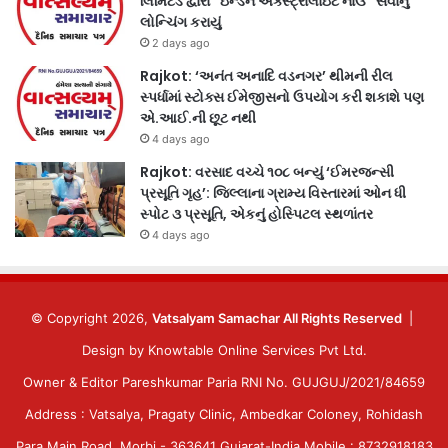
લિમિટેડ દ્વારા “ઇન્ડેન એક્સ્ટ્રાલાઇટ નાઉ” સેવાનું
લોન્ચિંગ કરાયું
2 days ago
Rajkot: ‘અનંત અનાદિ વડનગર’ થીમની રીલ
સ્પર્ધામાં સ્ટોક્સ ઈમેજીસનો ઉપયોગ કરી શકાશે પણ
એ.આઈ.ની છૂટ નથી
4 days ago
Rajkot: વરસાદ વચ્ચે ૧૦૮ બન્યું ‘ઈમરજન્સી
પ્રસૂતિ ગૃહ’: જિલ્લાના ગ્રામ્ય વિસ્તારમાં ઓન ધી
સ્પોટ ૩ પ્રસૂતિ, એકનું હોસ્પિટલ સ્થળાંતર
4 days ago
© Copyright 2026,
Vatsalyam Samachar All Rights Reserved
|
Design by
Knowtable Online Services Pvt Ltd.
Owner & Editor Pareshkumar Paria RNI No. GUJGUJ/2021/84659
Address : Vatsalya, Pragaty Clinic, Ambedkar Coloney, Rohidash
Para Main Road, Morbi - 363641 Gujarat-India Mobile : 8732918183