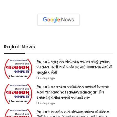
Rajkot News
Rajkot: પ્રાકૃતિક ખેતી તરફ આગળ વધતું ગુજરાત:
આરોગ્ય, ધરતી અને પર્યાવરણ માટે લાભદાયક મેથીની
પ્રાકૃતિક ખેતી
2 days ago
Rajkot: વડનગરના આધ્યાત્મિક વારસાને ઉજાગર
કરવા ‘Shravanotsav@Vadnagar’ રીલ
સ્પર્ધાનો દ્વિતીય તબક્કો આજથી શરૂ
2 days ago
Rajkot: રાજકોટ ખાતે ઇન્ડિયન ઓઇલ કોર્પોરેશન