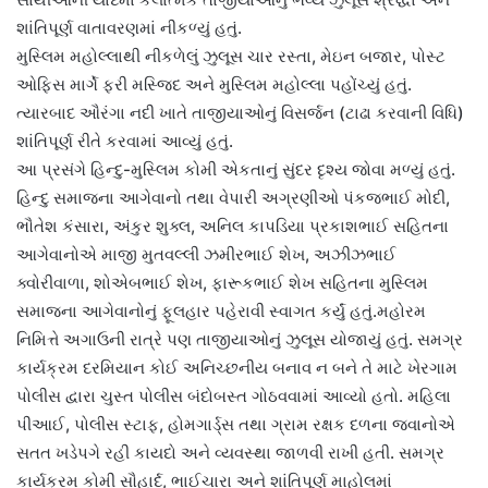
શાંતિપૂર્ણ વાતાવરણમાં નીકળ્યું હતું.
મુસ્લિમ મહોલ્લાથી નીકળેલું ઝુલૂસ ચાર રસ્તા, મેઇન બજાર, પોસ્ટ
ઓફિસ માર્ગે ફરી મસ્જિદ અને મુસ્લિમ મહોલ્લા પહોંચ્યું હતું.
ત્યારબાદ ઔરંગા નદી ખાતે તાજીયાઓનું વિસર્જન (ટાઢા કરવાની વિધિ)
શાંતિપૂર્ણ રીતે કરવામાં આવ્યું હતું.
આ પ્રસંગે હિન્દુ-મુસ્લિમ કોમી એકતાનું સુંદર દૃશ્ય જોવા મળ્યું હતું.
હિન્દુ સમાજના આગેવાનો તથા વેપારી અગ્રણીઓ પંકજભાઈ મોદી,
ભૌતેશ કંસારા, અંકુર શુક્લ, અનિલ કાપડિયા પ્રકાશભાઈ સહિતના
આગેવાનોએ માજી મુતવલ્લી ઝમીરભાઈ શેખ, અઝીઝભાઈ
ક્વોરીવાળા, શોએબભાઈ શેખ, ફારૂકભાઈ શેખ સહિતના મુસ્લિમ
સમાજના આગેવાનોનું ફૂલહાર પહેરાવી સ્વાગત કર્યું હતું.મહોરમ
નિમિત્તે અગાઉની રાત્રે પણ તાજીયાઓનું ઝુલૂસ યોજાયું હતું. સમગ્ર
કાર્યક્રમ દરમિયાન કોઈ અનિચ્છનીય બનાવ ન બને તે માટે ખેરગામ
પોલીસ દ્વારા ચુસ્ત પોલીસ બંદોબસ્ત ગોઠવવામાં આવ્યો હતો. મહિલા
પીઆઈ, પોલીસ સ્ટાફ, હોમગાર્ડ્સ તથા ગ્રામ રક્ષક દળના જવાનોએ
સતત ખડેપગે રહી કાયદો અને વ્યવસ્થા જાળવી રાખી હતી. સમગ્ર
કાર્યક્રમ કોમી સૌહાર્દ, ભાઈચારા અને શાંતિપૂર્ણ માહોલમાં