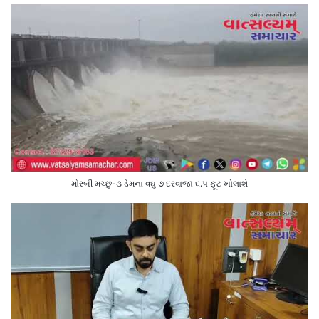
મોરબી મચ્છુ-૩ ડેમના વઘુ ૭ દરવાજા ૬.૫ ફૂટ ખોલાશે