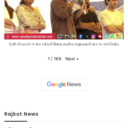
CJP ની સરકારે બે માંગ સ્વીકારી શિક્ષણ મંત્રીના રાજીનામાની માંગ પર કાલે નિર્ણય
Next
»
1
/
169
Rajkot News