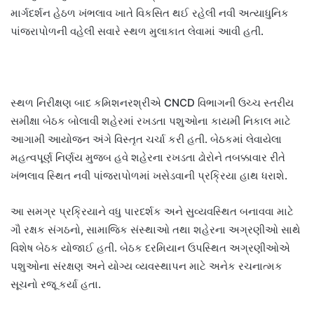
માર્ગદર્શન હેઠળ ખંભલાવ ખાતે વિકસિત થઈ રહેલી નવી અત્યાધુનિક
પાંજરાપોળની વહેલી સવારે સ્થળ મુલાકાત લેવામાં આવી હતી.
સ્થળ નિરીક્ષણ બાદ કમિશનરશ્રીએ CNCD વિભાગની ઉચ્ચ સ્તરીય
સમીક્ષા બેઠક બોલાવી શહેરમાં રખડતા પશુઓના કાયમી નિકાલ માટે
આગામી આયોજન અંગે વિસ્તૃત ચર્ચા કરી હતી. બેઠકમાં લેવાયેલા
મહત્વપૂર્ણ નિર્ણય મુજબ હવે શહેરના રખડતા ઢોરોને તબક્કાવાર રીતે
ખંભલાવ સ્થિત નવી પાંજરાપોળમાં ખસેડવાની પ્રક્રિયા હાથ ધરાશે.
આ સમગ્ર પ્રક્રિયાને વધુ પારદર્શક અને સુવ્યવસ્થિત બનાવવા માટે
ગૌ રક્ષક સંગઠનો, સામાજિક સંસ્થાઓ તથા શહેરના અગ્રણીઓ સાથે
વિશેષ બેઠક યોજાઈ હતી. બેઠક દરમિયાન ઉપસ્થિત અગ્રણીઓએ
પશુઓના સંરક્ષણ અને યોગ્ય વ્યવસ્થાપન માટે અનેક રચનાત્મક
સૂચનો રજૂ કર્યા હતા.