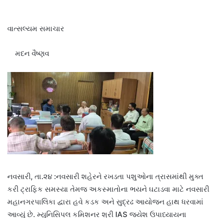
વાત્સલ્યમ સમાચાર
મદન વૈષ્ણવ
નવસારી, તા.૨૪ :નવસારી શહેરને રખડતા પશુઓના ત્રાસમાંથી મુક્ત
કરી ટ્રાફિક સમસ્યા તેમજ અકસ્માતોના ભયને ઘટાડવા માટે નવસારી
મહાનગરપાલિકા દ્વારા હવે કડક અને સુદ્રઢ આયોજન હાથ ધરવામાં
આવ્યું છે. મ્યુનિસિપલ કમિશનર શ્રી IAS જયેશ ઉપાધ્યાયના