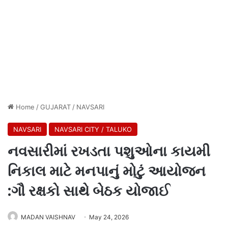
Home
/
GUJARAT
/
NAVSARI
NAVSARI
NAVSARI CITY / TALUKO
નવસારીમાં રખડતા પશુઓના કાયમી
નિકાલ માટે મનપાનું મોટું આયોજન
:ગૌ રક્ષકો સાથે બેઠક યોજાઈ
MADAN VAISHNAV
May 24, 2026