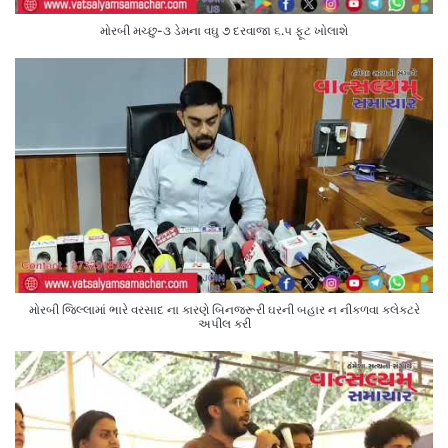
મોરબી મચ્છુ-૩ ડેમના વઘુ ૭ દરવાજા ૬.૫ ફૂટ ખોલાશે
મોરબી જિલ્લામાં ભારે વરસાદ ના કારણે બિનજરૂરી ઘરની બહાર ન નીકળવા કલેક્ટરે
અપીલ કરી