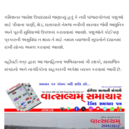
કમિશનર જયેશ ઉપાધ્યાયે જણાવ્યું હતું કે નવી પાંજરાપોળમાં પશુઓ
માટે પીવાના પાણી, શેડ, ઘાસચારો તેમજ તબીબી સારવાર જેવી આધુનિક
અને પૂરતી સુવિધાઓ ઉપલબ્ધ કરાવવામાં આવશે. પશુઓને કોઈપણ
પ્રકારની અસુવિધા ન થાય તે માટે તમામ વ્યાજબી સૂચનોને ધ્યાનમાં
રાખી યોગ્ય અમલ કરવામાં આવશે.
વહીવટી તંત્ર દ્વારા આ જનહિતના અભિયાનમાં ગૌ રક્ષકો, સામાજિક
સંગઠનો અને નાગરિકોના સહકારની અપેક્ષા વ્યક્ત કરવામાં આવી છે.