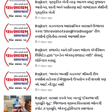
Rajkot: પ્રાકૃતિક ખેતી તરફ આગળ વધતું ગુજરાત:
આરોગ્ય, ધરતી અને પર્યાવરણ માટે લાભદાયક મેથીની
પ્રાકૃતિક ખેતી
3 days ago
Rajkot: વડનગરના આધ્યાત્મિક વારસાને ઉજાગર
કરવા ‘Shravanotsav@Vadnagar’ રીલ
સ્પર્ધાનો દ્વિતીય તબક્કો આજથી શરૂ
3 days ago
Rajkot: રાજકોટ ખાતે ઇન્ડિયન ઓઇલ કોર્પોરેશન
લિમિટેડ દ્વારા “ઇન્ડેન એક્સ્ટ્રાલાઇટ નાઉ” સેવાનું
લોન્ચિંગ કરાયું
3 days ago
Rajkot: ‘અનંત અનાદિ વડનગર’ થીમની રીલ
સ્પર્ધામાં સ્ટોક્સ ઈમેજીસનો ઉપયોગ કરી શકાશે પણ
એ.આઈ.ની છૂટ નથી
5 days ago
Rajkot: વરસાદ વચ્ચે ૧૦૮ બન્યું ‘ઈમરજન્સી
પ્રસૂતિ ગૃહ’: જિલ્લાના ગ્રામ્ય વિસ્તારમાં ઓન ધી
સ્પોટ ૩ પ્રસૂતિ, એકનું હોસ્પિટલ સ્થળાંતર