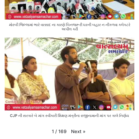
મોરબી જિલ્લામાં ભારે વરસાદ ના કારણે બિનજરૂરી ઘરની બહાર ન નીકળવા કલેક્ટરે
અપીલ કરી
CJP ની સરકારે બે માંગ સ્વીકારી શિક્ષણ મંત્રીના રાજીનામાની માંગ પર કાલે નિર્ણય
Next
»
1
/
169