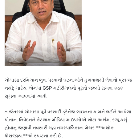
ચોમાસા દરમિયાન ભુવા પડવાની ઘટનાઓને હળવાશથી લેવાનો પ્રશ્ન જ
નથી; ચારેય ઝોનમાં GSP મટીરીયલનો પૂરતો જથ્થો રાખવા કડક
સૂચના આપવામાં આવી
તાજેતરમાં ચોમાસા પૂર્વે વરસાદી ડ્રેનેજ લાઇનના કામને લઈને આપેલા
પોતાના નિવેદનને કેટલાક મીડિયા માધ્યમોએ ખોટા અર્થમાં રજૂ કર્યું
હોવાનું જણાવી નવસારી મહાનગરપાલિકાના મેયર **
અશોક
ધોરાજીયા
**એ સ્પષ્ટતા કરી છે.