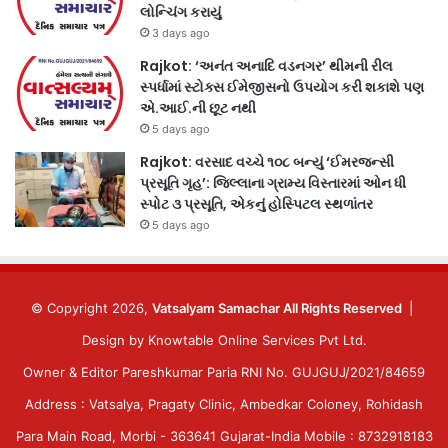
લોન્ચિંગ કરાયું
3 days ago
Rajkot: ‘અનંત અનાદિ વડનગર’ થીમની રીલ
સ્પર્ધામાં સ્ટોક્સ ઈમેજીસનો ઉપયોગ કરી શકાશે પણ
એ.આઈ.ની છૂટ નથી
5 days ago
Rajkot: વરસાદ વચ્ચે ૧૦૮ બન્યું ‘ઈમરજન્સી
પ્રસૂતિ ગૃહ’: જિલ્લાના ગ્રામ્ય વિસ્તારમાં ઓન ધી
સ્પોટ ૩ પ્રસૂતિ, એકનું હોસ્પિટલ સ્થળાંતર
5 days ago
© Copyright 2026,
Vatsalyam Samachar All Rights Reserved
|
Design by
Knowtable Online Services Pvt Ltd.
Owner & Editor Pareshkumar Paria RNI No. GUJGUJ/2021/84659
Address : Vatsalya, Pragaty Clinic, Ambedkar Coloney, Rohidash
Para Main Road, Morbi - 363641 Gujarat-India Mobile : 8732918183