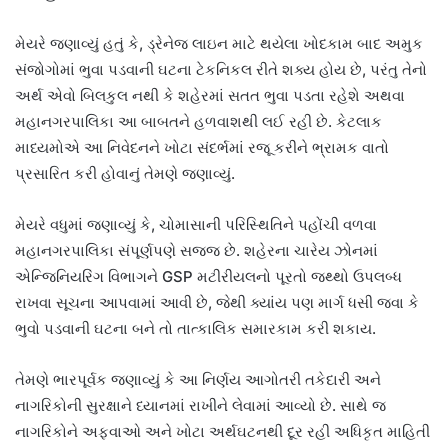
મેયરે જણાવ્યું હતું કે, ડ્રેનેજ લાઇન માટે થયેલા ખોદકામ બાદ અમુક
સંજોગોમાં ભુવા પડવાની ઘટના ટેકનિકલ રીતે શક્ય હોય છે, પરંતુ તેનો
અર્થ એવો બિલકુલ નથી કે શહેરમાં સતત ભુવા પડતા રહેશે અથવા
મહાનગરપાલિકા આ બાબતને હળવાશથી લઈ રહી છે. કેટલાક
માધ્યમોએ આ નિવેદનને ખોટા સંદર્ભમાં રજૂ કરીને ભ્રામક વાતો
પ્રસારિત કરી હોવાનું તેમણે જણાવ્યું.
મેયરે વધુમાં જણાવ્યું કે, ચોમાસાની પરિસ્થિતિને પહોંચી વળવા
મહાનગરપાલિકા સંપૂર્ણપણે સજ્જ છે. શહેરના ચારેય ઝોનમાં
એન્જિનિયરિંગ વિભાગને
GSP મટીરીયલ
નો પૂરતો જથ્થો ઉપલબ્ધ
રાખવા સૂચના આપવામાં આવી છે, જેથી ક્યાંય પણ માર્ગ ધસી જવા કે
ભુવો પડવાની ઘટના બને તો તાત્કાલિક સમારકામ કરી શકાય.
તેમણે ભારપૂર્વક જણાવ્યું કે આ નિર્ણય આગોતરી તકેદારી અને
નાગરિકોની સુરક્ષાને ધ્યાનમાં રાખીને લેવામાં આવ્યો છે. સાથે જ
નાગરિકોને અફવાઓ અને ખોટા અર્થઘટનથી દૂર રહી અધિકૃત માહિતી