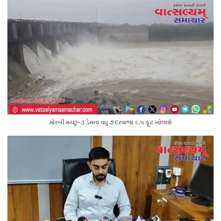
મોરબી મચ્છુ-૩ ડેમના વઘુ ૭ દરવાજા ૬.૫ ફૂટ ખોલાશે