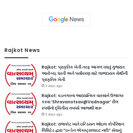
Rajkot News
Rajkot: પ્રાકૃતિક ખેતી તરફ આગળ વધતું ગુજરાત:
આરોગ્ય, ધરતી અને પર્યાવરણ માટે લાભદાયક મેથીની
પ્રાકૃતિક ખેતી
3 days ago
Rajkot: વડનગરના આધ્યાત્મિક વારસાને ઉજાગર
કરવા ‘Shravanotsav@Vadnagar’ રીલ
સ્પર્ધાનો દ્વિતીય તબક્કો આજથી શરૂ
3 days ago
Rajkot: રાજકોટ ખાતે ઇન્ડિયન ઓઇલ કોર્પોરેશન
લિમિટેડ દ્વારા “ઇન્ડેન એક્સ્ટ્રાલાઇટ નાઉ” સેવાનું