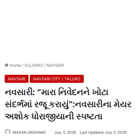
Home
/
GUJARAT
/
NAVSARI
NAVSARI
NAVSARI CITY / TALUKO
નવસારી: “મારા નિવેદનને ખોટા
સંદર્ભમાં રજૂ કરાયું”:નવસારીના મેયર
અશોક ધોરાજીયાની સ્પષ્ટતા
MADAN VAISHNAV
July 3, 2026
Last Updated: July 3, 2026