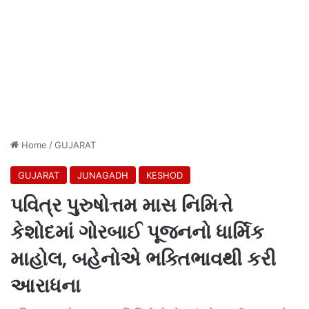
Home
/
GUJARAT
GUJARAT
JUNAGADH
KESHOD
પવિત્ર પુરુષોત્તમ માસ નિમિત્તે
કેશોદમાં ગોરબાઈ પૂજનનો ધાર્મિક
માહોલ, બહેનોએ ભક્તિભાવથી કરી
આરાધના