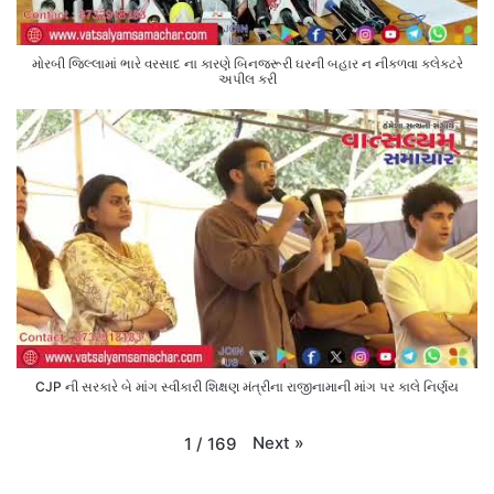
મોરબી જિલ્લામાં ભારે વરસાદ ના કારણે બિનજરૂરી ઘરની બહાર ન નીકળવા કલેક્ટરે
અપીલ કરી
CJP ની સરકારે બે માંગ સ્વીકારી શિક્ષણ મંત્રીના રાજીનામાની માંગ પર કાલે નિર્ણય
Next
»
1
/
169