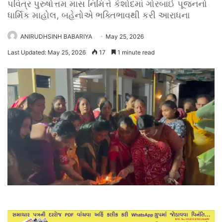
પવિત્ર પુરુષોત્તમ માસ નિમિત્તે કેશોદમાં ગોરબાઈ પૂજનનો
ધાર્મિક માહોલ, બહેનોએ ભક્તિભાવથી કરી આરાધના
ANIRUDHSINH BABARIYA
May 25, 2026
Last Updated: May 25, 2026
17
1 minute read