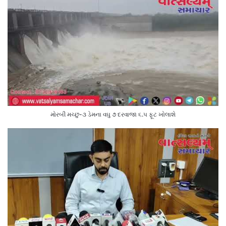
મોરબી મચ્છુ-૩ ડેમના વઘુ ૭ દરવાજા ૬.૫ ફૂટ ખોલાશે