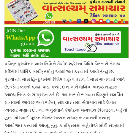
પવિત્ર પુરુષોત્તમ માસ નિમિત્તે કેશોદ શહેરના વિવિધ વિસ્તારો તેમજ
મંદિરોમાં ધાર્મિક કાર્યક્રમોનું આયોજન કરવામાં આવી રહ્યું છે.
પુરુષોત્તમ માસ હિન્દુ ધર્મમાં વિશેષ મહત્વ ધરાવતો માસ માનવામાં આવે
છે, જેમાં ભક્તો પૂજા-પાઠ, કથા, દાન અને ધાર્મિક અનુષ્ઠાન દ્વારા
આધ્યાત્મિક લાભ પ્રાપ્ત કરે છે. આ માસને ભગવાન વિષ્ણુને સમર્પિત
માનવામાં આવે છે અને ભક્તિ, સદાચાર તથા સેવાભાવ માટે ઉત્તમ
અવસર ગણાય છે. આ અનુસંધાને કેશોદના જગન્નાથ વિસ્તારમાં બહેનો
દ્વારા ગોરબાઈ પૂજન તેમજ સત્યનારાયણ ભગવાનની કથાનું
આયોજન કરવામાં આવ્યું હતું. કાર્યક્રમમાં બહેનોએ મોટી સંખ્યામાં