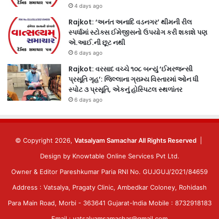
4 days ago
Rajkot: ‘અનંત અનાદિ વડનગર’ થીમની રીલ
સ્પર્ધામાં સ્ટોક્સ ઈમેજીસનો ઉપયોગ કરી શકાશે પણ
એ.આઈ.ની છૂટ નથી
6 days ago
Rajkot: વરસાદ વચ્ચે ૧૦૮ બન્યું ‘ઈમરજન્સી
પ્રસૂતિ ગૃહ’: જિલ્લાના ગ્રામ્ય વિસ્તારમાં ઓન ધી
સ્પોટ ૩ પ્રસૂતિ, એકનું હોસ્પિટલ સ્થળાંતર
6 days ago
© Copyright 2026,
Vatsalyam Samachar All Rights Reserved
|
Design by
Knowtable Online Services Pvt Ltd.
Owner & Editor Pareshkumar Paria RNI No. GUJGUJ/2021/84659
Address : Vatsalya, Pragaty Clinic, Ambedkar Coloney, Rohidash
Para Main Road, Morbi - 363641 Gujarat-India Mobile : 8732918183
Email : vatsalyamsamachar@gmail.com