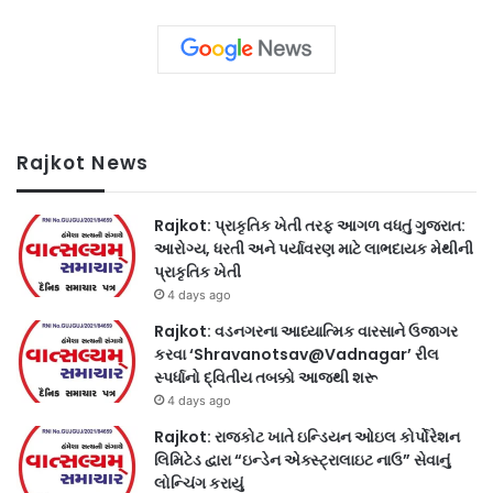
Rajkot News
Rajkot: પ્રાકૃતિક ખેતી તરફ આગળ વધતું ગુજરાત:
આરોગ્ય, ધરતી અને પર્યાવરણ માટે લાભદાયક મેથીની
પ્રાકૃતિક ખેતી
4 days ago
Rajkot: વડનગરના આધ્યાત્મિક વારસાને ઉજાગર
કરવા ‘Shravanotsav@Vadnagar’ રીલ
સ્પર્ધાનો દ્વિતીય તબક્કો આજથી શરૂ
4 days ago
Rajkot: રાજકોટ ખાતે ઇન્ડિયન ઓઇલ કોર્પોરેશન
લિમિટેડ દ્વારા “ઇન્ડેન એક્સ્ટ્રાલાઇટ નાઉ” સેવાનું
લોન્ચિંગ કરાયું