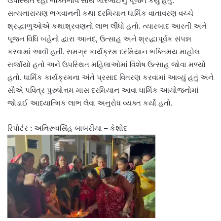
ઉપસ્થિત રહી ભક્તિભાવ સાથે ગોરબાઈનું પૂજન કર્યું હતું.
સત્યનારાયણ ભગવાનની કથા દરમિયાન ધાર્મિક વાતાવરણ વચ્ચે
શ્રદ્ધાળુઓએ કથાશ્રવણનો લાભ લીધો હતો. ત્યારબાદ આરતી અને
પૂજન વિધિ બહેનો દ્વારા આનંદ, ઉત્સાહ અને શ્રદ્ધાપૂર્વક સંપન્ન
કરવામાં આવી હતી. સમગ્ર કાર્યક્રમ દરમિયાન ભક્તિમય માહોલ
સર્જાયો હતો અને ઉપસ્થિત મહિલાઓમાં વિશેષ ઉત્સાહ જોવા મળ્યો
હતો. ધાર્મિક કાર્યક્રમના અંતે પ્રસાદ વિતરણ કરવામાં આવ્યું હતું અને
સૌએ પવિત્ર પુરુષોત્તમ માસ દરમિયાન આવા ધાર્મિક આયોજનોમાં
જોડાઈ આધ્યાત્મિક લાભ લેવા અનુરોધ વ્યક્ત કર્યો હતો.
રિપોર્ટર : અનિરૂધસિંહ બાબરીયા – કેશોદ