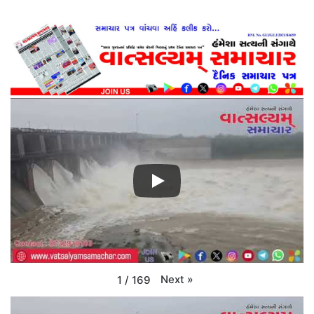
Next
»
1
/
169