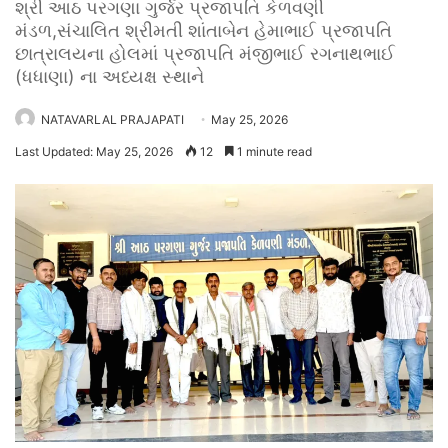
શ્રી આઠ પરગણા ગુર્જર પ્રજાપતિ કેળવણી
મંડળ,સંચાલિત શ્રીમતી શાંતાબેન હેમાભાઈ પ્રજાપતિ
છાત્રાલયના હોલમાં પ્રજાપતિ મંજીભાઈ રગનાથભાઈ
(ધધાણા) ના અધ્યક્ષ સ્થાને
NATAVARLAL PRAJAPATI
May 25, 2026
Last Updated: May 25, 2026
12
1 minute read