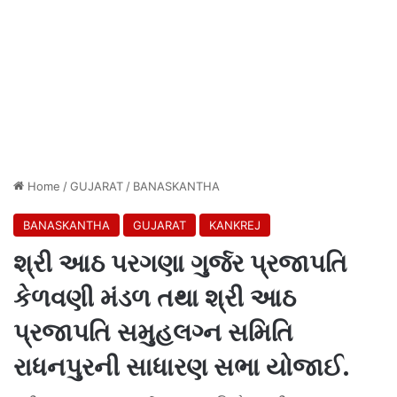
Home
/
GUJARAT
/
BANASKANTHA
BANASKANTHA
GUJARAT
KANKREJ
શ્રી આઠ પરગણા ગુર્જર પ્રજાપતિ
કેળવણી મંડળ તથા શ્રી આઠ
પ્રજાપતિ સમુહલગ્ન સમિતિ
રાધનપુરની સાધારણ સભા યોજાઈ.