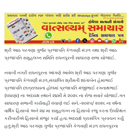
શ્રી આઠ પરગણા ગુર્જર પ્રજાપતિ કેળવણી મંડળ તથા શ્રી આઠ
પ્રજાપતિ સમુહલગ્ન સમિતિ રાધનપુરની સાધારણ સભા યોજાઈ.
નવાબી નગરી રાધનપુરના આંગણે આવેલ શ્રી આઠ પરગણા ગુર્જર
પ્રજાપતિ કેળવણી મંડળ,સંચાલિત શ્રીમતી શાંતાબેન હેમાભાઈ
પ્રજાપતિ છાત્રાલયના હોલમાં પ્રજાપતિ મંજીભાઈ રગનાથભાઈ
(ધધાણા) ના અધ્યક્ષ સ્થાને ૨૪મી મે ૨૦૨૬ ના રોજ સવારે યોજાઈ.ગત
સાધારણ સભાની કાર્યવાહી વંચાણે લઈ સને.-૨૦૨૫/ ૨૦૨૬ ના વર્ષના
વાર્ષિક હિસાબો અને ૨૪ મા સમુહલગ્ન ના હિસાબો રજુ કરતા ઉપસ્થિત
કરીબારીએ હિસાબો મંજુર કર્યા હતા.અધ્યક્ષે પ્રાસંગિક પ્રવચન કર્યું
હતું.શ્રી આઠ પરગણા ગુર્જર પ્રજાપતિ કેળવણી મંડળ રાધનપુરના