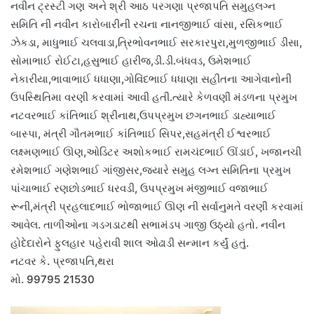
નવીન ટ્રસ્ટી ગણ અને શ્રી આઠ પરગણા પ્રજાપતિ સમુહલગ્ન
સમિતિ ની નવીન કારોબારીની રચના નાનજીભાઈ વાંસા, રસિકભાઈ
ઝેકડા, માધુભાઈ ચલવાડા,ત્રિભોવનભાઈ સરકારપુરા,મુળજીભાઈ ડીસા,
સોમાભાઈ રોઈટા,હસુભાઈ હારીજ,ડી.ડી.બંધવડ, ઉમેશભાઈ
નેકારીયા,ભાવાભાઈ ધધાણા,ગોવિંદભાઈ ધધાણા સહીતના આગેવાનોની
ઉપસ્થિતિમા વરણી કરવામાં આવી હતી.ત્યારે કેળવણી મંડળના પ્રમુખ
નટવરભાઈ કાંતિભાઈ શ્રીનાથ,ઉપપ્રમુખ છગનભાઈ ડાહ્યાભાઈ
બાસ્પા, મંત્રી ગૌતમભાઈ કાંતિભાઈ સિપર,સહમંત્રી ઈશ્વરભાઈ
લક્ષ્મણભાઈ ઊણ,ઓડિટર અશોકભાઈ રામચંદભાઈ ઊંડાઈ, ખજાનચી
રમેશભાઈ ગણેશભાઈ ગાંજીસર,જયારે સમુહ લગ્ન સમિતિના પ્રમુખ
પાંચાભાઈ રણછોડભાઈ ધરવડી, ઉપપ્રમુખ મંજીભાઈ વજાભાઈ
રૂની,મંત્રી પ્રહલાદભાઈ ભોજાભાઈ ઊણ ની સર્વાનુમતે વરણી કરવામાં
આવેલ. તાળીઓના ગડગડાટથી સભામંડપ ગાજી ઉઠ્યો હતો. નવીન
હોદેદારોને ફુલહાર પહેરાવી શાલ ઓઢાડી સન્માન કર્યું હતું.
નટવર કે. પ્રજાપતિ,થરા
મો. 99795 21530