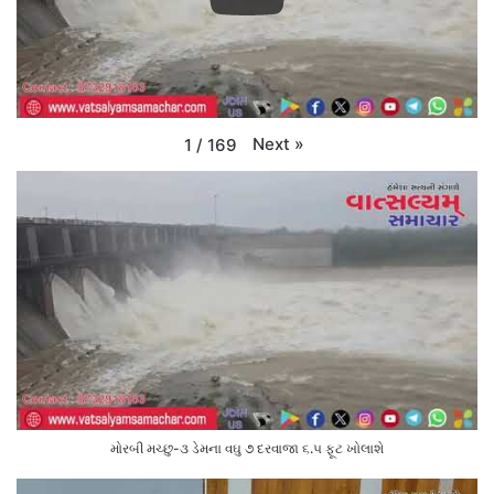
Next
»
1
/
169
મોરબી મચ્છુ-૩ ડેમના વઘુ ૭ દરવાજા ૬.૫ ફૂટ ખોલાશે