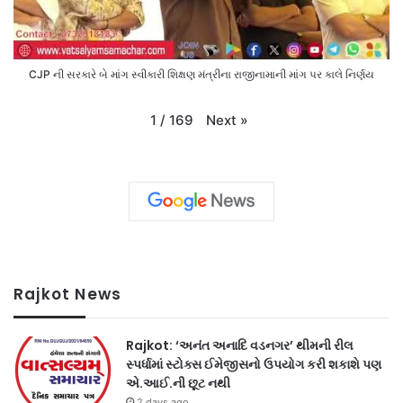
CJP ની સરકારે બે માંગ સ્વીકારી શિક્ષણ મંત્રીના રાજીનામાની માંગ પર કાલે નિર્ણય
Next
»
1
/
169
Rajkot News
Rajkot: ‘અનંત અનાદિ વડનગર’ થીમની રીલ
સ્પર્ધામાં સ્ટોક્સ ઈમેજીસનો ઉપયોગ કરી શકાશે પણ
એ.આઈ.ની છૂટ નથી
2 days ago