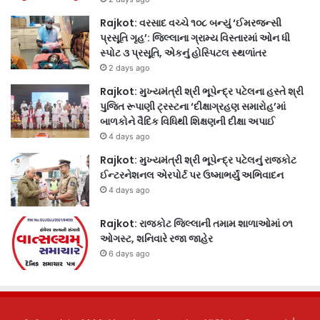
Rajkot: વરસાદ વચ્ચે ૧૦૮ બન્યું ‘ઈમરજન્સી
પ્રસૂતિ ગૃહ’: જિલ્લાના ગ્રામ્ય વિસ્તારમાં ઓન ધી
સ્પોટ ૩ પ્રસૂતિ, એકનું હોસ્પિટલ સ્થળાંતર
2 days ago
Rajkot: મુખ્યમંત્રી શ્રી ભૂપેન્દ્ર પટેલના હસ્તે શ્રી
પુજિત રૂપાણી ટ્રસ્ટના ‘દીક્ષાગ્રહણ સમારોહ’માં
બાળકોને વૈદિક વિધિથી શિક્ષણની દીક્ષા અપાઈ
4 days ago
Rajkot: મુખ્યમંત્રી શ્રી ભૂપેન્દ્ર પટેલનું રાજકોટ
ઈન્ટરનેશનલ એરપોર્ટ પર ઉષ્માભર્યું અભિવાદન
4 days ago
Rajkot: રાજકોટ જિલ્લાની તમામ શાળાઓમાં ૦૧
ઓગસ્ટ, શનિવારે રજા જાહેર
6 days ago