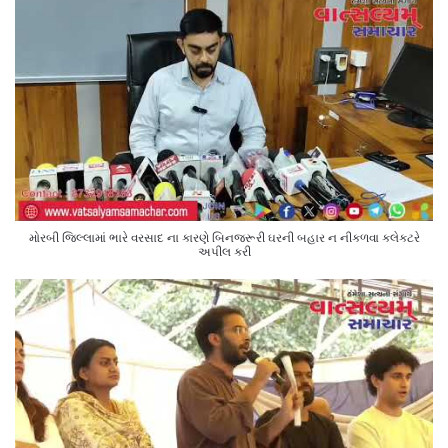
મોરબી જિલ્લામાં ભારે વરસાદ ના કારણે બિનજરૂરી ઘરની બહાર ન નીકળવા કલેક્ટરે
અપીલ કરી