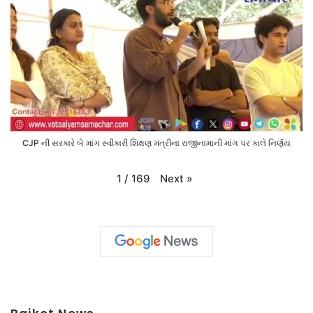
CJP ની સરકારે બે માંગ સ્વીકારી શિક્ષણ મંત્રીના રાજીનામાની માંગ પર કાલે નિર્ણય
Next
»
1
/
169