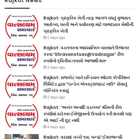
Rajkot News
Rajkot: પ્રાકૃતિક ખેતી તરફ આગળ વધતું ગુજરાત:
આરોગ્ય, ધરતી અને પર્યાવરણ માટે લાભદાયક મેથીની
પ્રાકૃતિક ખેતી
2 days ago
Rajkot: વડનગરના આધ્યાત્મિક વારસાને ઉજાગર
કરવા ‘Shravanotsav@Vadnagar’ રીલ
સ્પર્ધાનો દ્વિતીય તબક્કો આજથી શરૂ
2 days ago
Rajkot: રાજકોટ ખાતે ઇન્ડિયન ઓઇલ કોર્પોરેશન
લિમિટેડ દ્વારા “ઇન્ડેન એક્સ્ટ્રાલાઇટ નાઉ” સેવાનું
લોન્ચિંગ કરાયું
2 days ago
Rajkot: ‘અનંત અનાદિ વડનગર’ થીમની રીલ
સ્પર્ધામાં સ્ટોક્સ ઈમેજીસનો ઉપયોગ કરી શકાશે પણ
એ.આઈ.ની છૂટ નથી
4 days ago
Rajkot: વરસાદ વચ્ચે ૧૦૮ બન્યું ‘ઈમરજન્સી