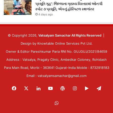
પ્રસૂતિ ગૃહ’: જિલ્લાના ગ્રામ્ય વિસ્તારમાં ઓન ધી
સ્પોટ ૩ પ્રસૂતિ, એકનું હોસ્પિટલ સ્થળાંતર
4 days ago
© Copyright 2026,
Vatsalyam Samachar All Rights Reserved
|
Design by
Knowtable Online Services Pvt Ltd.
Owner & Editor Pareshkumar Paria RNI No. GUJGUJ/2021/84659
Address : Vatsalya, Pragaty Clinic, Ambedkar Coloney, Rohidash
Para Main Road, Morbi - 363641 Gujarat-India Mobile : 8732918183
Email : vatsalyamsamachar@gmail.com
Facebook
X
LinkedIn
YouTube
WordPress
Instagram
Google
Tele
Play
WhatsApp