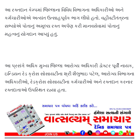
આ રક્તદાન કેમ્પમાં જિલ્લાના વિવિધ વિભાગના અધિકારીઓ અને
કર્મચારીઓએ અત્યંત ઉત્સાહપૂર્વક ભાગ લીધો હતો. વહીવટીતંત્રના
સભ્યોએ પોતાનું અમૂલ્ય રક્ત અર્પણ કરી માનવસેવામાં પોતાનું
મહત્વનું યોગદાન આપ્યું હતું.
આ પ્રસંગે અધિક મુખ્ય જિલ્લા આરોગ્ય અધિકારી ડોક્ટર પૂર્વી નાયક,
ઇન્ડિયન રેડ ક્રોસ સોસાયટીના શ્રી શૈલુભાઇ પટેલ, આરોગ્ય વિભાગના
અધિકારીઓ, રેડક્રોસ સોસાયટીના કર્મચારીઓ અને રક્તદાન કરનાર
રક્તદાતાઓ ઉપસ્થિત રહ્યા હતા.