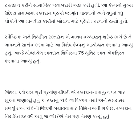
રક્તદાન કરીને સામાજિક જવાબદારી અદા કરી હતી. આ કેમ્પનો મુખ્ય
ઉદ્દેશ્ય સમાજમાં રક્તદાન પ્રત્યે જાગૃતિ લાવવાનો અને વધુમાં વધુ
લોકોને આ માનવીય કાર્યમાં જોડાવા માટે પ્રેરિત કરવાનો રહ્યો હતો.
સ્વૈચ્છિક અને નિયમિત રક્તદાન એ માનવ કલ્યાણનું શ્રેષ્ઠ કાર્ય છે તે
ભાવનાને સાર્થક કરવા માટે આ વિશેષ કેમ્પનું આયોજન કરવામાં આવ્યું
હતું. આજે યોજાયેલ રક્તદાન શિબિરમાં 75 યુનિટ રક્ત એકત્રિત
કરવામાં આવ્યું હતું.
જિલ્લા કલેકટર શ્રી પ્રવીણ ચૌધરી એ રક્તદાનના મહત્વ પર ભાર
મૂકતા જણાવ્યું હતું કે, રક્તનું કોઈ જ વિકલ્પ નથી અને સમયસર
મળેલું રક્ત કોઈની જિંદગી બચાવવા માટે નિમિત્ત બની શકે છે. રક્તદાન
નિયમિત દર વર્ષે કરવું જ જોઈએ તેમ પણ તેમણે કહ્યું હતું.