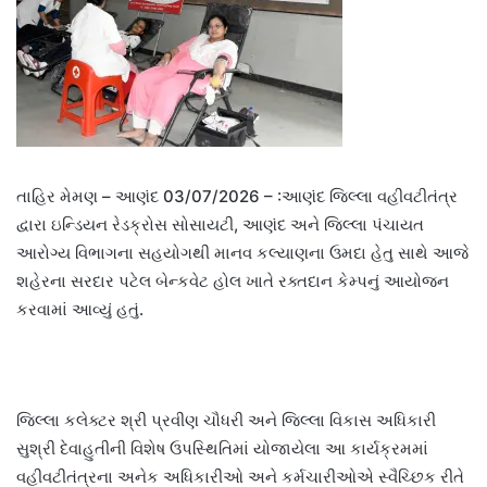
તાહિર મેમણ – આણંદ 03/07/2026 – :આણંદ જિલ્લા વહીવટીતંત્ર
દ્વારા ઇન્ડિયન રેડક્રોસ સોસાયટી, આણંદ અને જિલ્લા પંચાયત
આરોગ્ય વિભાગના સહયોગથી માનવ કલ્યાણના ઉમદા હેતુ સાથે આજે
શહેરના સરદાર પટેલ બેન્કવેટ હોલ ખાતે રક્તદાન કેમ્પનું આયોજન
કરવામાં આવ્યું હતું.
જિલ્લા કલેક્ટર શ્રી પ્રવીણ ચૌધરી અને જિલ્લા વિકાસ અધિકારી
સુશ્રી દેવાહુતીની વિશેષ ઉપસ્થિતિમાં યોજાયેલા આ કાર્યક્રમમાં
વહીવટીતંત્રના અનેક અધિકારીઓ અને કર્મચારીઓએ સ્વૈચ્છિક રીતે