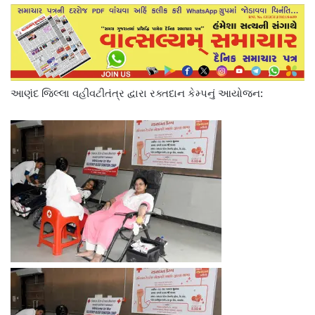
આણંદ જિલ્લા વહીવટીતંત્ર દ્વારા રક્તદાન કેમ્પનું આયોજન: