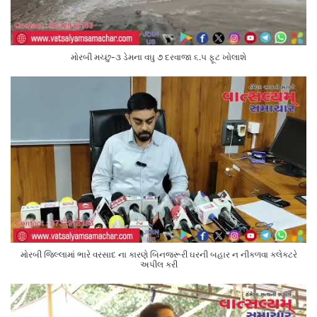
મોરબી મચ્છુ-૩ ડેમના વઘુ ૭ દરવાજા ૬.૫ ફૂટ ખોલાશે
મોરબી જિલ્લામાં ભારે વરસાદ ના કારણે બિનજરૂરી ઘરની બહાર ન નીકળવા કલેક્ટરે
અપીલ કરી