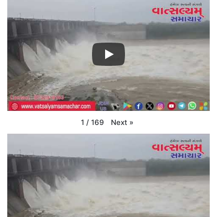
Next
»
1
/
169