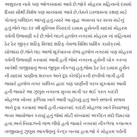
અશુરાના નામે પણ ઓળખવામાં આવે છે.જોકે મોહરમ મહિનાનો દસમો
દિવસ સૌથી વિશેષ પણ માનવામાં આવે છે.તેમને ઇસ્લામના રક્ષણ માટે
પોતાનું બલિદાન આપ્યું હતું.ત્યારે આ યુદ્ધ અસત્ય પર સત્ય માટેનું
હતું.જેને લઇ દર વર્ષે મુસ્લિમ બિરાદરો ઇમામ હુસેનની યાદમાં મોહરમ
પર્વની ઉજવણી કરે છે.જેને લઇને હાલોલ નગરમાં મોહરમ નાં મહિનામાં
ઠેર ઠેર જીક્ર શરિફ મિલાદ શરિફ તેમજ વિવિધ ધાર્મિક કાર્યક્રમો
યોજાય છે.જેને લઇ આજે શૂર્કવારના રોજ હાલોલ નગરમાં પણ મોહરમ
પર્વની ઉજવણી કરવામાં આવી હતી જેમાં નગરના હુસેની ચોક કસ્બા
ખાતેથી તાજીયાનું ભવ્ય જુલુસ નીકળ્યું હતું.જેમા ઠેર ઠેર ઇમામ હુસૈન
ની યાદમાં પાણીના શરબત અને દૂધ કોલડ્રિંકની છબીલો લાગી હતી
જ્યારે હાલોલ નગર પાલિકા દ્વારા પણ પાણીની પરબ મૂકવામાં આવી
હતી જ્યારે આ ઝુલુસ નગરના મુખ્ય માર્ગો પર થઈ પરત કાદરી
મોહલ્લા ખોખર ફળિયા ખાતે આવી પહોંચ્યું હતું અને સલાતો સલામ
અને દુવા કરવામાં આવી હતી.ત્યારબાદ કાદરી મોહલ્લા ખાતે નિયાજનું
ભવ્ય આયોજન કરાયું હતું જેમાં મોટી સંખ્યામાં અકીદત મંદો ઉમટયા
હતા.અને નિયાઝનો લાભ લીધો હતો જ્યારે નગરમાં નીકળેલા કલાત્મક
તાજીયાનું ઝુલુસ આકર્ષણનું કેન્દ્ર બન્યા હતા.જો કે મોહરમ પર્વની