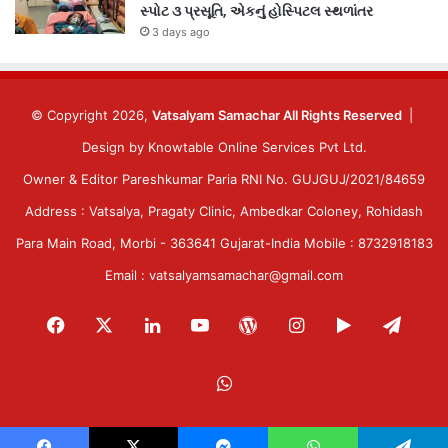
સ્પોટ ૩ પ્રસૂતિ, એકનું હોસ્પિટલ સ્થળાંતર
3 days ago
© Copyright 2026,
Vatsalyam Samachar All Rights Reserved
|
Design by
Knowtable Online Services Pvt Ltd.
Owner & Editor Pareshkumar Paria RNI No. GUJGUJ/2021/84659
Address : Vatsalya, Pragaty Clinic, Ambedkar Coloney, Rohidash
Para Main Road, Morbi - 363641 Gujarat-India Mobile : 8732918183
Email : vatsalyamsamachar@gmail.com
Facebook
X
LinkedIn
YouTube
WordPress
Instagram
Google
Tele
Play
WhatsApp