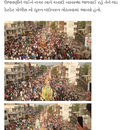
ઉજવણીને લઈને નગર ખાતે કાયદો વ્યવસ્થા જળવાઈ રહે તેને લઇ
ઠેરઠેર પોલીસ નો ચુસ્ત બંદોબસ્ત ગોઠવવામાં આવ્યો હતો.