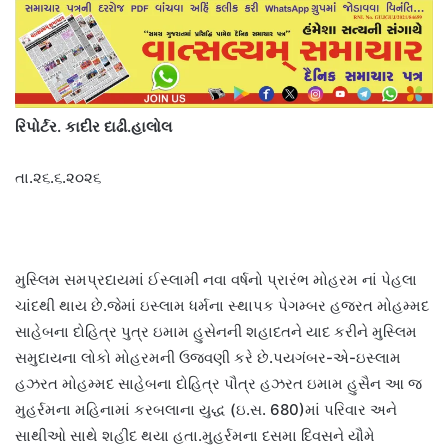
રિપોર્ટર. કાદીર દાઢી.હાલોલ
તા.૨૬.૬.૨૦૨૬
મુસ્લિમ સમપ્રદાયમાં ઈસ્લામી નવા વર્ષનો પ્રારંભ મોહરમ નાં પેહલા
ચાંદથી થાય છે.જેમાં ઇસ્લામ ધર્મના સ્થાપક પેગમ્બર હજરત મોહમ્મદ
સાહેબના દોહિત્ર પુત્ર ઇમામ હુસેનની શહાદતને યાદ કરીને મુસ્લિમ
સમુદાયના લોકો મોહરમની ઉજવણી કરે છે.પયગંબર-એ-ઇસ્લામ
હઝરત મોહમ્મદ સાહેબના દોહિત્ર પૌત્ર હઝરત ઇમામ હુસૈન આ જ
મુહર્રમના મહિનામાં કરબલાના યુદ્ધ (ઇ.સ. 680)માં પરિવાર અને
સાથીઓ સાથે શહીદ થયા હતા.મુહર્રમના દસમા દિવસને યૌમે