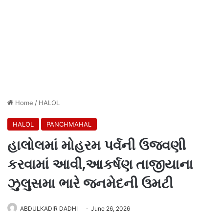
Home
/
HALOL
HALOL
PANCHMAHAL
હાલોલમાં મોહરમ પર્વની ઉજવણી
કરવામાં આવી,આકર્ષણ તાજીયાના
ઝુલુસમા ભારે જનમેદની ઉમટી
ABDULKADIR DADHI
June 26, 2026