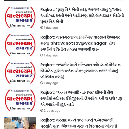
Rajkot: પ્રાકૃતિક ખેતી તરફ આગળ વધતું ગુજરાત:
આરોગ્ય, ધરતી અને પર્યાવરણ માટે લાભદાયક મેથીની
પ્રાકૃતિક ખેતી
1 day ago
Rajkot: વડનગરના આધ્યાત્મિક વારસાને ઉજાગર
કરવા ‘Shravanotsav@Vadnagar’ રીલ
સ્પર્ધાનો દ્વિતીય તબક્કો આજથી શરૂ
1 day ago
Rajkot: રાજકોટ ખાતે ઇન્ડિયન ઓઇલ કોર્પોરેશન
લિમિટેડ દ્વારા “ઇન્ડેન એક્સ્ટ્રાલાઇટ નાઉ” સેવાનું
લોન્ચિંગ કરાયું
1 day ago
Rajkot: ‘અનંત અનાદિ વડનગર’ થીમની રીલ
સ્પર્ધામાં સ્ટોક્સ ઈમેજીસનો ઉપયોગ કરી શકાશે પણ
એ.આઈ.ની છૂટ નથી
3 days ago
Rajkot: વરસાદ વચ્ચે ૧૦૮ બન્યું ‘ઈમરજન્સી
પ્રસૂતિ ગૃહ’: જિલ્લાના ગ્રામ્ય વિસ્તારમાં ઓન ધી