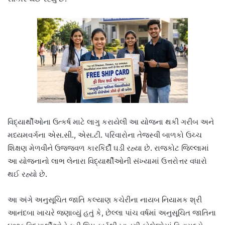
વિદ્યાર્થીઓના ઉત્કર્ષ માટે લાગુ કરાયેલી આ યોજના થકી ગરીબ અને
મધ્યમવર્ગના એસ.સી., એસ.ટી. પરિવારોના તેજસ્વી બાળકો ઉચ્ચ
શિક્ષણ મેળવીને ઉજ્જવળ કારકિર્દી ઘડી રહ્યા છે. રાજકોટ જિલ્લામાં
આ યોજનાનો લાભ લેનારા વિદ્યાર્થીઓની સંખ્યામાં ઉત્તરોત્તર વધારો
થઈ રહ્યો છે.
આ અંગે અનુસૂચિત જાતિ કલ્યાણ કચેરીના નાયબ નિયામક શ્રી
આનંદબા ખાચરે જણાવ્યું હતું કે, છેલ્લા પાંચ વર્ષમાં અનુસૂચિત જાતિના