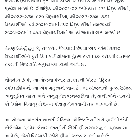
૪૦૧૮ વિદ્યાર્થીઓને ફ્રી શિપ કાર્ડથી ખાનગી કોલેજોમાં વિનામૂલ્યે
પ્રવેશ મળ્યો છે. શૈક્ષણિક વર્ષ ૨૦૨૧-૨૨ દરમિયાન ૭૩૧ વિદ્યાર્થીઓ,
વર્ષ ૨૦૨૨-૨૩માં ૬૨૦ વિદ્યાર્થીઓ, વર્ષ ૨૦૨૩-૨૪માં ૭૭૧
વિદ્યાર્થીઓ, વર્ષ ૨૦૨૪-૨૫માં ૮૫૨ વિદ્યાર્થીઓ તેમજ વર્ષ
૨૦૨૫-૨૬માં ૧,૦૪૪ વિદ્યાર્થીઓને આ યોજનાનો લાભ મળ્યો છે.
તેમણે ઉમેર્યું હતું કે, રાજકોટ જિલ્લામાં છેલ્લા એક વર્ષમાં ૩૩૧૦
વિદ્યાર્થીઓને ફ્રી શિપ કાર્ડ યોજના હેઠળ રૂ.૧૫.૬૦ કરોડની માતબર
રકમની શિષ્યવૃત્તિ સહાય આપવામાં આવી છે.
નોંધનીય છે કે, આ યોજના કેન્દ્ર સરકારની ‘પોસ્ટ મેટ્રિક
સ્કોલરશિપ’નો આ એક મહત્વનો ભાગ છે. આ યોજનાનો મુખ્ય ઉદ્દેશ્ય
અનુસૂચિત જાતિ અને અનુસૂચિત જનજાતિના વિદ્યાર્થીઓને ખાનગી
કોલેજોમાં વિનામૂલ્યે ઉચ્ચ શિક્ષણ મેળવવાની તક આપવાનો છે.
આ યોજના અંતર્ગત ખાનગી મેડિકલ, એન્જિનિયરિંગ કે ફાર્મસી જેવી
કોલેજોમાં પ્રવેશ લેનારા છાત્રોની ઊંચી ફી સરકાર દ્વારા ચૂકવવામાં
આવે છે, જેથી વિદ્યાર્થી ‘ઝીરો ફી’માં અભ્યાસ કરી શકે છે.