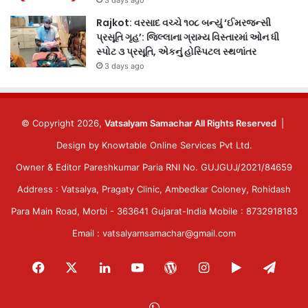
3 days ago
Rajkot: વરસાદ વચ્ચે ૧૦૮ બન્યું ‘ઈમરજન્સી
પ્રસૂતિ ગૃહ’: જિલ્લાના ગ્રામ્ય વિસ્તારમાં ઓન ધી
સ્પોટ ૩ પ્રસૂતિ, એકનું હોસ્પિટલ સ્થળાંતર
3 days ago
© Copyright 2026,
Vatsalyam Samachar All Rights Reserved
|
Design by
Knowtable Online Services Pvt Ltd.
Owner & Editor Pareshkumar Paria RNI No. GUJGUJ/2021/84659
Address : Vatsalya, Pragaty Clinic, Ambedkar Coloney, Rohidash
Para Main Road, Morbi - 363641 Gujarat-India Mobile : 8732918183
Email : vatsalyamsamachar@gmail.com
Facebook
X
LinkedIn
YouTube
WordPress
Instagram
Google
Tele
Play
WhatsApp