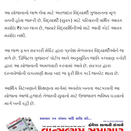
આ યોજનાનો લાભ લેવા માટે અરજદાર વિદ્યાર્થી ગુજરાતના મૂળ
વતની હોવા જરૂરી છે. વિદ્યાર્થી (યુવક) માટે પરિવારની વાર્ષિક આવક
મર્યાદા ₹૨.૫૦ લાખ છે, જ્યારે વિદ્યાર્થિનીઓ માટે આવી કોઈ આવક
મર્યાદા નથી.
આ લાભ ફક્ત સરકારી મેરિટ દ્વારા પ્રવેશ મેળવનાર વિદ્યાર્થીઓને જ
મળે છે. ‘ડિજિટલ ગુજરાત’ પોર્ટલ અને અનુસૂચિત જાતિ કલ્યાણ કચેરી
દ્વારા આ યોજનાની અમલવારી કરવામાં આવે છે. સરકાર દ્વારા
દસ્તાવેજોની ચકાસણી થયા બાદ જ ફ્રી શિપ કાર્ડ જનરેટ થાય છે.
આર્થિક વિટંબણાને શિક્ષણના માર્ગમાં અવરોધ બનતા અટકાવતી આ
યોજના આજે હજારો તેજસ્વી યુવાનો માટે ઉજ્જવળ ભવિષ્ય ઘડવાનો
માર્ગ બની રહી છે.