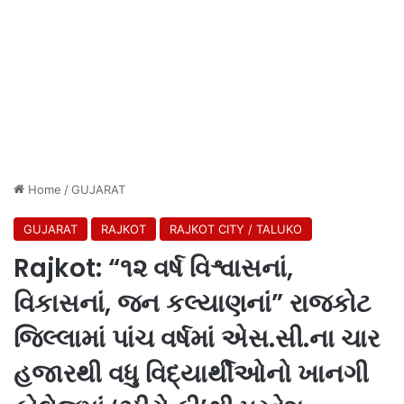
Home
/
GUJARAT
GUJARAT
RAJKOT
RAJKOT CITY / TALUKO
Rajkot: “૧૨ વર્ષ વિશ્વાસનાં,
વિકાસનાં, જન કલ્યાણનાં” રાજકોટ
જિલ્લામાં પાંચ વર્ષમાં એસ.સી.ના ચાર
હજારથી વધુ વિદ્યાર્થીઓનો ખાનગી