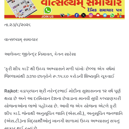
તા.૨૩/૬/૨૦૨૬
વાત્સલ્યમ્ સમાચાર
આલેખન: જીતેન્દ્ર નિમાવત, કેતન સારેસા
‘ફ્રી શીપ કાર્ડ’ થી ઉચ્ચ અભ્યાસને મળી પાંખોઃ છેલ્લા એક વર્ષમાં
જિલ્લામાંથી ૩૩૧૦ છાત્રોને રૂ.૧૫.૬૦ કરોડની શિષ્યવૃતિ ચૂકવાઈ
Rajkot: વડાપ્રધાન શ્રી નરેન્દ્રભાઈ મોદીના સુશાસનના ૧૨ વર્ષ પૂર્ણ
થયા છે અને આ દરમિયાન દેશના છેવાડાના માનવી સુધી કલ્યાણકારી
યોજનાઓના લાભો પહોંચ્યા છે. આવી જ એક યોજના એટલે ફ્રી
શીપ કાર્ડ. જેનાથી અનુસૂચિત જાતિ (એસ.સી.), અનુસૂચિત જનજાતિ
(એસ.ટી.)ના વિદ્યાર્થીઓનું ખાનગી શાળામાં ઉચ્ચ અભ્યાસનું સપનું
સાકાર થઈ રહ્યું છે.