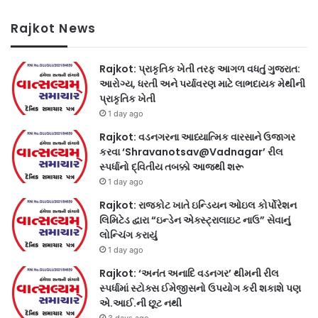
Rajkot News
Rajkot: પ્રાકૃતિક ખેતી તરફ આગળ વધતું ગુજરાત:
આરોગ્ય, ધરતી અને પર્યાવરણ માટે લાભદાયક મેથીની
પ્રાકૃતિક ખેતી
1 day ago
Rajkot: વડનગરના આધ્યાત્મિક વારસાને ઉજાગર
કરવા ‘Shravanotsav@Vadnagar’ રીલ
સ્પર્ધાનો દ્વિતીય તબક્કો આજથી શરૂ
1 day ago
Rajkot: રાજકોટ ખાતે ઇન્ડિયન ઓઇલ કોર્પોરેશન
લિમિટેડ દ્વારા “ઇન્ડેન એક્સ્ટ્રાલાઇટ નાઉ” સેવાનું
લોન્ચિંગ કરાયું
1 day ago
Rajkot: ‘અનંત અનાદિ વડનગર’ થીમની રીલ
સ્પર્ધામાં સ્ટોક્સ ઈમેજીસનો ઉપયોગ કરી શકાશે પણ
એ.આઈ.ની છૂટ નથી