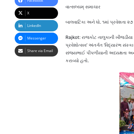
Facebook
વાત્સલ્યમ્ સમાચાર
X
બાલવાટિકા અને ધો. ૧માં પ્રવેશતા ૨૭
LinkedIn
Rajkot: રાજકોટ તાલુકાની ખીજડીયા
Messenger
પ્રવેશોત્સવ’ અંતર્ગત ‘વિદ્યારંભ સંસ
Share via Email
સંજયભાઈ પીપળીયાની અધ્યક્ષતા અને 
કરાવ્યો હતો.