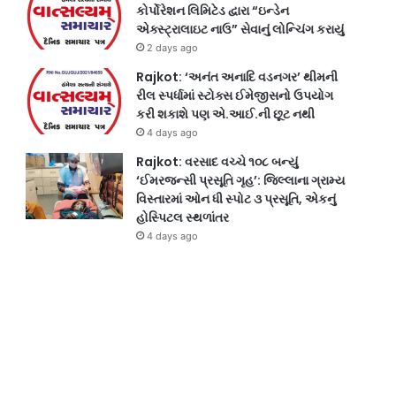
કોર્પોરેશન લિમિટેડ દ્વારા “ઇન્ડેન
એક્સ્ટ્રાલાઇટ નાઉ” સેવાનું લોન્ચિંગ કરાયું
2 days ago
Rajkot: ‘અનંત અનાદિ વડનગર’ થીમની
રીલ સ્પર્ધામાં સ્ટોક્સ ઈમેજીસનો ઉપયોગ
કરી શકાશે પણ એ.આઈ.ની છૂટ નથી
4 days ago
Rajkot: વરસાદ વચ્ચે ૧૦૮ બન્યું
‘ઈમરજન્સી પ્રસૂતિ ગૃહ’: જિલ્લાના ગ્રામ્ય
વિસ્તારમાં ઓન ધી સ્પોટ ૩ પ્રસૂતિ, એકનું
હોસ્પિટલ સ્થળાંતર
4 days ago