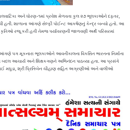
 બાલવાટિકા અને ધોરણ-૧માં પ્રવેશ મેળવતા કુલ ૨૭ ભૂલકાઓને દફતર,
 હતી. શાળાના આંગણે સેલ્ફી પોઈન્ટ આકર્ષણનું કેન્દ્ર બન્યો હતો. આ
ક કૃતિઓ રજૂ કરી હતી તેમજ પર્યાવરણની જાળવણી અર્થે પરિસરમાં
ગણે પગ મૂકનારા ભૂલકાઓને આવતીકાલના વિકસિત ભારતના નિર્માતા
ઓ બદલ આચાર્ય અને શિક્ષકગણને અભિનંદન પાઠવ્યા હતા. આ પ્રસંગે
ભાઈ મધુડા, શ્રી પ્રિતિબેન ચૌહાણ સહિત અગ્રણીઓ અને વાલીઓ