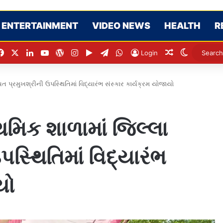
ENTERTAINMENT
VIDEO NEWS
HEALTH
R
Facebook
X
LinkedIn
YouTube
WordPress
Instagram
Google Play
Telegram
WhatsApp
Random Artic
Switch sk
Login
ત પ્રમુખશ્રીની ઉપસ્થિતિમાં વિદ્યારંભ સંસ્કાર કાર્યક્રમ યોજાયો
મિક શાળામાં જિલ્લા
સ્થિતિમાં વિદ્યારંભ
યો