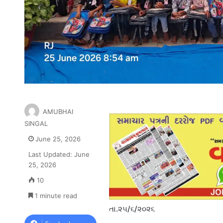
AMUBHAI
SINGAL
June 25, 2026
Last Updated: June
25, 2026
10
1 minute read
તા.૨૫/૬/૨૦૨૬