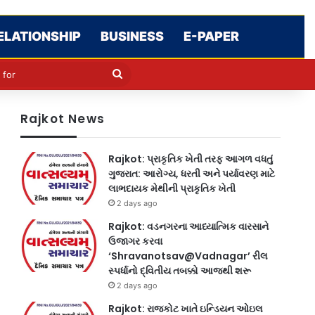
ELATIONSHIP
BUSINESS
E-PAPER
le
in
Search
for
Rajkot News
Rajkot: પ્રાકૃતિક ખેતી તરફ આગળ વધતું
ગુજરાત: આરોગ્ય, ધરતી અને પર્યાવરણ માટે
લાભદાયક મેથીની પ્રાકૃતિક ખેતી
2 days ago
Rajkot: વડનગરના આધ્યાત્મિક વારસાને
ઉજાગર કરવા
‘Shravanotsav@Vadnagar’ રીલ
સ્પર્ધાનો દ્વિતીય તબક્કો આજથી શરૂ
2 days ago
Rajkot: રાજકોટ ખાતે ઇન્ડિયન ઓઇલ