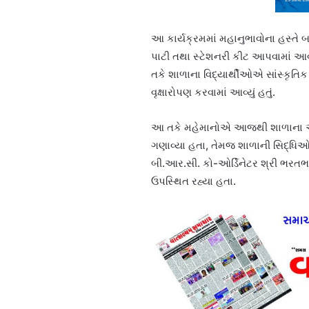
આ કાર્યક્રમમાં મહાનુભાવોના હસ્તે
પાટી તથા સ્ટેશનરી કીટ આપવામાં આવી
તકે શાળાના વિદ્યાર્થીઓએ સાંસ્કૃતિ
વૃક્ષારોપણ કરવામાં આવ્યું હતું.
આ તકે મહેમાનોએ આજથી શાળાના આં
ગણાવ્યા હતા, તેમજ શાળાની સિદ્ધિ
બી.આર.સી. કો-ઓર્ડિનેટર શ્રી ભરત
ઉપસ્થિત રહ્યા હતા.