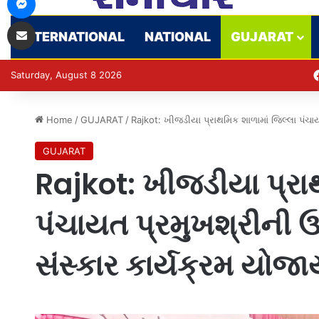
Share via Email
INTERNATIONAL
NATIONAL
GUJARAT
Saturday, August 8 2026
Home
/
GUJARAT
/
Rajkot: ખીજડીયા પ્રાથમિક શાળામાં જિલ્લા પંચાય
GUJARAT
Rajkot: ખીજડીયા પ્રાથ
પંચાયત પ્રમુખશ્રીની ઉપ
સંસ્કાર કાર્યક્રમ યોજા