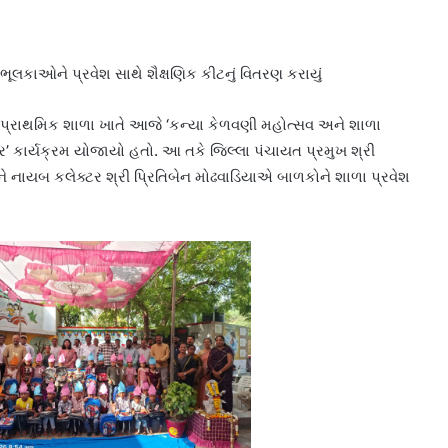
 ભૂલકાઓને પ્રવેશ સાથે શૈક્ષણિક કીટનું વિતરણ કરાયું
 પ્રાથમિક શાળા ખાતે આજે ‘કન્યા કેળવણી મહોત્સવ અને શાળા
્કાર’ કાર્યક્રમ યોજાયો હતો. આ તકે જિલ્લા પંચાયત પ્રમુખ શ્રી
નાયબ કલેક્ટર શ્રી પ્રિતિબેન મોઢવાડિયાએ બાળકોને શાળા પ્રવેશ