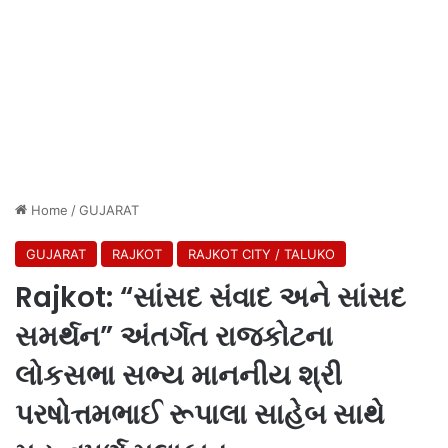
Home
/
GUJARAT
GUJARAT
RAJKOT
RAJKOT CITY / TALUKO
Rajkot: “સાંસદ સંવાદ અને સાંસદ
સમર્થન” અંતર્ગત રાજકોટના
લોકસભા સભ્ય માનનીય શ્રી
પરષોત્તમભાઈ રૂપાલા સાહેબ સાથે