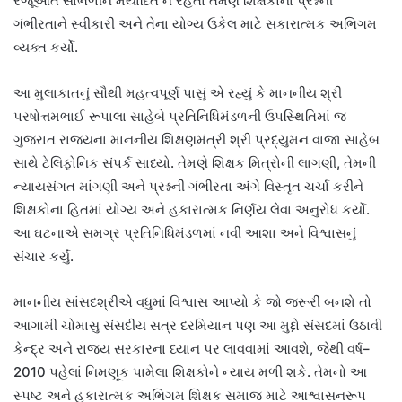
રજૂઆત સાંભળીને મર્યાદિત ન રહેતાં તેમણે શિક્ષકોના પ્રશ્નની
ગંભીરતાને સ્વીકારી અને તેના યોગ્ય ઉકેલ માટે સકારાત્મક અભિગમ
વ્યક્ત કર્યો.
આ મુલાકાતનું સૌથી મહત્વપૂર્ણ પાસું એ રહ્યું કે માનનીય શ્રી
પરષોત્તમભાઈ રૂપાલા સાહેબે પ્રતિનિધિમંડળની ઉપસ્થિતિમાં જ
ગુજરાત રાજ્યના માનનીય શિક્ષણમંત્રી શ્રી પ્રદ્યુમન વાજા સાહેબ
સાથે ટેલિફોનિક સંપર્ક સાધ્યો. તેમણે શિક્ષક મિત્રોની લાગણી, તેમની
ન્યાયસંગત માંગણી અને પ્રશ્નની ગંભીરતા અંગે વિસ્તૃત ચર્ચા કરીને
શિક્ષકોના હિતમાં યોગ્ય અને હકારાત્મક નિર્ણય લેવા અનુરોધ કર્યો.
આ ઘટનાએ સમગ્ર પ્રતિનિધિમંડળમાં નવી આશા અને વિશ્વાસનું
સંચાર કર્યું.
માનનીય સાંસદશ્રીએ વધુમાં વિશ્વાસ આપ્યો કે જો જરૂરી બનશે તો
આગામી ચોમાસુ સંસદીય સત્ર દરમિયાન પણ આ મુદ્દો સંસદમાં ઉઠાવી
કેન્દ્ર અને રાજ્ય સરકારના ધ્યાન પર લાવવામાં આવશે, જેથી વર્ષ–
2010 પહેલાં નિમણૂક પામેલા શિક્ષકોને ન્યાય મળી શકે. તેમનો આ
સ્પષ્ટ અને હકારાત્મક અભિગમ શિક્ષક સમાજ માટે આશ્વાસનરૂપ