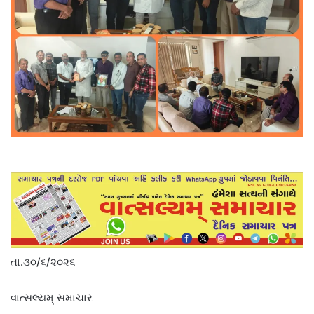
તા.૩૦/૬/૨૦૨૬
વાત્સલ્યમ્ સમાચાર