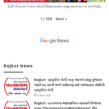
CJP ની સરકારે બે માંગ સ્વીકારી શિક્ષણ મંત્રીના રાજીનામાની માંગ પર કાલે નિર્ણય
Next
»
1
/
169
Rajkot News
Rajkot: પ્રાકૃતિક ખેતી તરફ આગળ વધતું ગુજરાત:
આરોગ્ય, ધરતી અને પર્યાવરણ માટે લાભદાયક મેથીની
પ્રાકૃતિક ખેતી
3 days ago
Rajkot: વડનગરના આધ્યાત્મિક વારસાને ઉજાગર
કરવા ‘Shravanotsav@Vadnagar’ રીલ