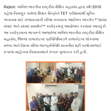
Rajkot: અખિલ ભારતીય રાષ્ટ્રીય શૈક્ષિક મહાસંઘ દ્વારા વર્ષ–2010
પહેલાં નિમણૂક પામેલા શિક્ષક મિત્રોને TET પરીક્ષામાંથી મુક્તિ
અપાવવા માટે રાજ્યવ્યાપી બીજા તબક્કાના આંદોલન અંતર્ગત *”સાંસદ
સંવાદ અને સાંસદ સમર્થન”* કાર્યક્રમનું આયોજન કરવામાં આવ્યું છે.
આ કાર્યક્રમના ભાગરૂપે આજરોજ અખિલ ભારતીય રાષ્ટ્રીય શૈક્ષિક
મહાસંઘ, જિલ્લા રાજકોટના પ્રતિનિધિમંડળે રાજકોટના લોકસભા
સભ્ય અને દેશના વરિષ્ઠ જનપ્રતિનિધિ માનનીય શ્રી પરષોત્તમભાઈ
રૂપાલા સાહેબના નિવાસસ્થાને રૂબરૂ મુલાકાત કરી હતી.