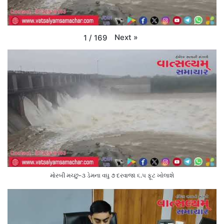
Next
»
1
/
169
મોરબી મચ્છુ-૩ ડેમના વઘુ ૭ દરવાજા ૬.૫ ફૂટ ખોલાશે