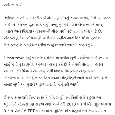
સાબિત થયો.
અખિલ ભારતીય રાષ્ટ્રીય શૈક્ષિક મહાસંઘનું સ્પષ્ટ માનવું છે કે આ લડત
કોઈ વ્યક્તિગત હિત માટે નહીં પરંતુ હજારો શિક્ષકોના સ્વાભિમાન,
ન્યાય અને શિક્ષણ વ્યવસ્થાની ગૌરવપૂર્ણ પરંપરાના રક્ષણ માટે છે.
સંગઠન હંમેશાં લોકશાહી અને બંધારણીય માર્ગે શિક્ષકોના પ્રશ્નોના
નિરાકરણ માટે પ્રયત્નશીલ રહ્યું છે અને આગળ પણ રહેશે.
જિલ્લા રાજકોટનું પ્રતિનિધિમંડળ માનનીય શ્રી પરષોત્તમભાઈ રૂપાલા
સાહેબનો હૃદયપૂર્વક આભાર વ્યક્ત કરે છે કે તેમણે પોતાના વ્યસ્ત
સમયમાંથી કિંમતી સમય ફાળવી શિક્ષક મિત્રોની રજૂઆતને
ગંભીરતાથી સાંભળી, તાત્કાલિક શિક્ષણમંત્રીશ્રી સાથે ચર્ચા કરી અને
સંસદ સુધી આ મુદ્દાને પહોંચાડવાની બાંહેધરી આપી.
શિક્ષક સમાજને વિશ્વાસ છે કે લોકશાહી પદ્ધતિથી થઈ રહેલા આ
પ્રયાસો ચોક્કસપણે સફળ થશે અને વર્ષ–2010 પહેલાં નિમણૂક પામેલા
શિક્ષક મિત્રોને TET પરીક્ષામાંથી મુક્તિ અંગે વહેલી તકે ન્યાયસંગત