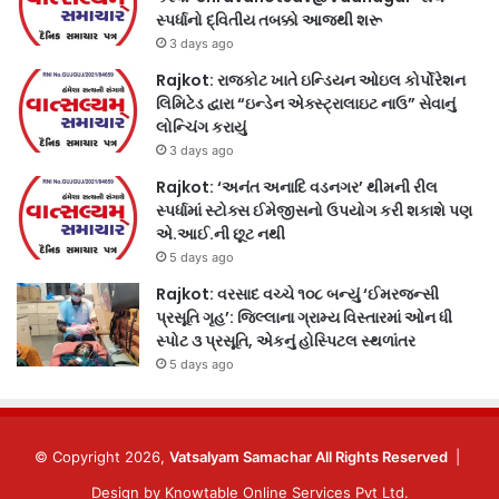
સ્પર્ધાનો દ્વિતીય તબક્કો આજથી શરૂ
3 days ago
Rajkot: રાજકોટ ખાતે ઇન્ડિયન ઓઇલ કોર્પોરેશન
લિમિટેડ દ્વારા “ઇન્ડેન એક્સ્ટ્રાલાઇટ નાઉ” સેવાનું
લોન્ચિંગ કરાયું
3 days ago
Rajkot: ‘અનંત અનાદિ વડનગર’ થીમની રીલ
સ્પર્ધામાં સ્ટોક્સ ઈમેજીસનો ઉપયોગ કરી શકાશે પણ
એ.આઈ.ની છૂટ નથી
5 days ago
Rajkot: વરસાદ વચ્ચે ૧૦૮ બન્યું ‘ઈમરજન્સી
પ્રસૂતિ ગૃહ’: જિલ્લાના ગ્રામ્ય વિસ્તારમાં ઓન ધી
સ્પોટ ૩ પ્રસૂતિ, એકનું હોસ્પિટલ સ્થળાંતર
5 days ago
© Copyright 2026,
Vatsalyam Samachar All Rights Reserved
|
Design by
Knowtable Online Services Pvt Ltd.