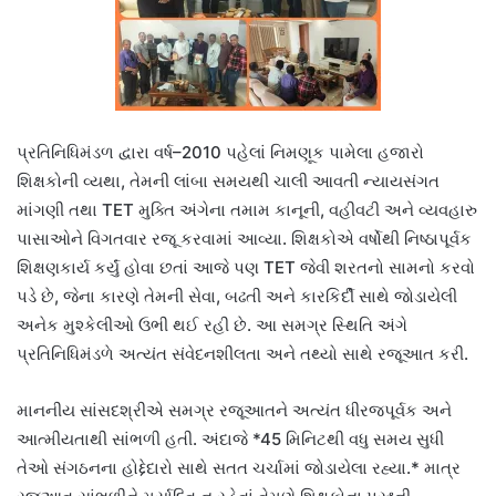
પ્રતિનિધિમંડળ દ્વારા વર્ષ–2010 પહેલાં નિમણૂક પામેલા હજારો
શિક્ષકોની વ્યથા, તેમની લાંબા સમયથી ચાલી આવતી ન્યાયસંગત
માંગણી તથા TET મુક્તિ અંગેના તમામ કાનૂની, વહીવટી અને વ્યવહારુ
પાસાઓને વિગતવાર રજૂ કરવામાં આવ્યા. શિક્ષકોએ વર્ષોથી નિષ્ઠાપૂર્વક
શિક્ષણકાર્ય કર્યું હોવા છતાં આજે પણ TET જેવી શરતનો સામનો કરવો
પડે છે, જેના કારણે તેમની સેવા, બઢતી અને કારકિર્દી સાથે જોડાયેલી
અનેક મુશ્કેલીઓ ઉભી થઈ રહી છે. આ સમગ્ર સ્થિતિ અંગે
પ્રતિનિધિમંડળે અત્યંત સંવેદનશીલતા અને તથ્યો સાથે રજૂઆત કરી.
માનનીય સાંસદશ્રીએ સમગ્ર રજૂઆતને અત્યંત ધીરજપૂર્વક અને
આત્મીયતાથી સાંભળી હતી. અંદાજે *45 મિનિટથી વધુ સમય સુધી
તેઓ સંગઠનના હોદ્દેદારો સાથે સતત ચર્ચામાં જોડાયેલા રહ્યા.* માત્ર