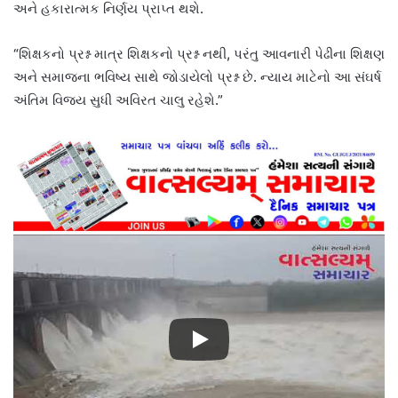
અને હકારાત્મક નિર્ણય પ્રાપ્ત થશે.
“શિક્ષકનો પ્રશ્ન માત્ર શિક્ષકનો પ્રશ્ન નથી, પરંતુ આવનારી પેઢીના શિક્ષણ
અને સમાજના ભવિષ્ય સાથે જોડાયેલો પ્રશ્ન છે. ન્યાય માટેનો આ સંઘર્ષ
અંતિમ વિજય સુધી અવિરત ચાલુ રહેશે.”