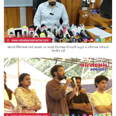
મોરબી જિલ્લામાં ભારે વરસાદ ના કારણે બિનજરૂરી ઘરની બહાર ન નીકળવા કલેક્ટરે
અપીલ કરી