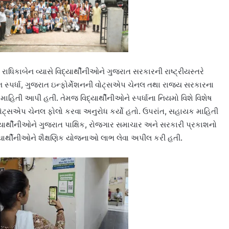
ધિકાબેન વ્યાસે વિદ્યાર્થીનીઓને ગુજરાત સરકારની રાષ્ટ્રીયસ્તરે
પર્ધા, ગુજરાત ઇન્ફોર્મેશનની વોટ્સએપ ચેનલ તથા રાજ્ય સરકારના
ાહિતી આપી હતી. તેમજ વિદ્યાર્થીનીઓને સ્પર્ધાના નિયમો વિશે વિશેષ
ટ્સએપ ચેનલ ફોલો કરવા અનુરોધ કર્યો હતો. ઉપરાંત, સહાયક માહિતી
દ્યાર્થીનીઓને ગુજરાત પાક્ષિક, રોજગાર સમાચાર અને સરકારી પ્રકાશનો
યાર્થીનીઓને શૈક્ષણિક યોજનાઓ લાભ લેવા અપીલ કરી હતી.