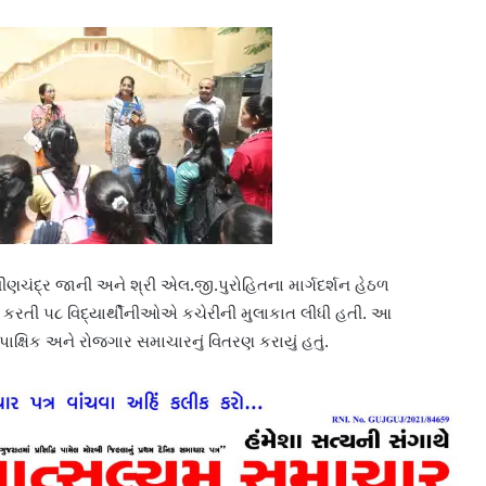
વીણચંદ્ર જાની અને શ્રી એલ.જી.પુરોહિતના માર્ગદર્શન હેઠળ
 કરતી ૫૮ વિદ્યાર્થીનીઓએ કચેરીની મુલાકાત લીધી હતી. આ
 પાક્ષિક અને રોજગાર સમાચારનું વિતરણ કરાયું હતું.