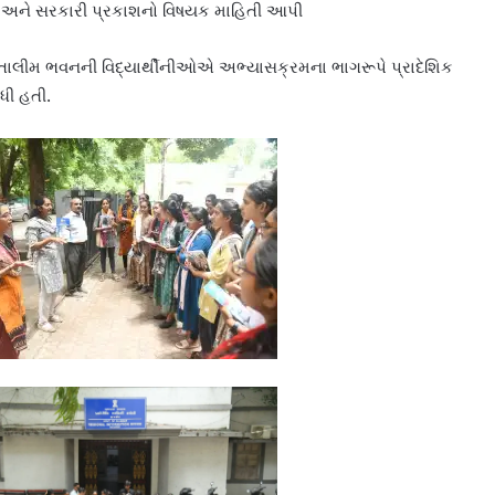
નલ અને સરકારી પ્રકાશનો વિષયક માહિતી આપી
 તાલીમ ભવનની વિદ્યાર્થીનીઓએ અભ્યાસક્રમના ભાગરૂપે પ્રાદેશિક
ધી હતી.