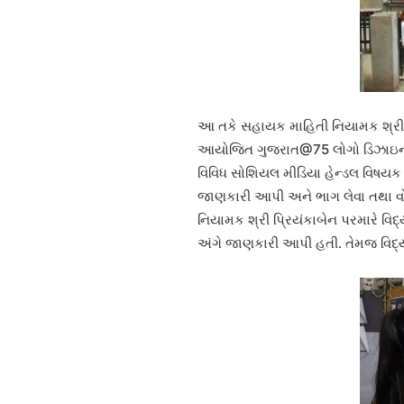
આ તકે સહાયક માહિતી નિયામક શ્રી રા
આયોજિત ગુજરાત@75 લોગો ડિઝાઇન સ્
વિવિધ સોશિયલ મીડિયા હેન્ડલ વિષયક મ
જાણકારી આપી અને ભાગ લેવા તથા વો
નિયામક શ્રી પ્રિયંકાબેન પરમારે વિ
અંગે જાણકારી આપી હતી. તેમજ વિદ્