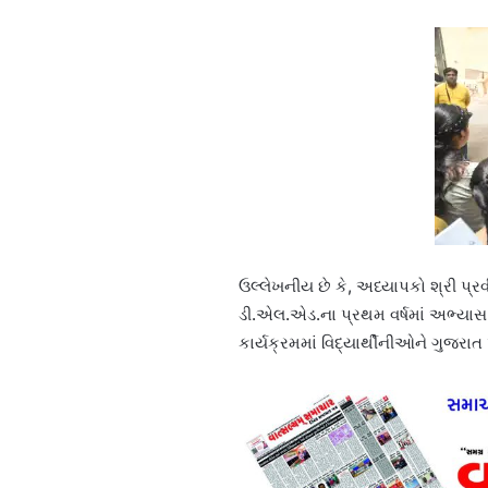
ઉલ્લેખનીય છે કે, અધ્યાપકો શ્રી પ્ર
ડી.એલ.એડ.ના પ્રથમ વર્ષમાં અભ્યાસ
કાર્યક્રમમાં વિદ્યાર્થીનીઓને ગુજરાત