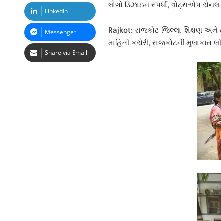
લોગો ડિઝાઇન સ્પર્ધા, વોટ્સએપ ચે
LinkedIn
Rajkot: રાજકોટ જિલ્લા શિક્ષણ અને
Messenger
માહિતી કચેરી, રાજકોટની મુલાકાત લી
Share via Email