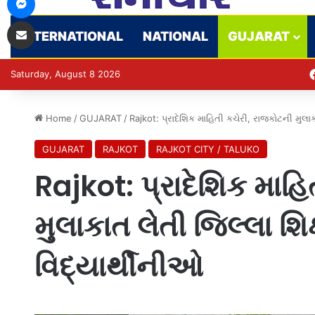
Share via Email
INTERNATIONAL
NATIONAL
GUJARAT
Saturday, August 8 2026
Home
/
GUJARAT
/
Rajkot: પ્રાદેશિક માહિતી કચેરી, રાજકોટની મુલ
GUJARAT
RAJKOT
RAJKOT CITY / TALUKO
Rajkot: પ્રાદેશિક માહ
મુલાકાત લેતી જિલ્લા 
વિદ્યાર્થીનીઓ