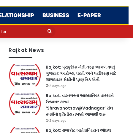
ELATIONSHIP
BUSINESS
E-PAPER
le
in
Search
for
Rajkot News
Rajkot: પ્રાકૃતિક ખેતી તરફ આગળ વધતું
ગુજરાત: આરોગ્ય, ધરતી અને પર્યાવરણ માટે
લાભદાયક મેથીની પ્રાકૃતિક ખેતી
2 days ago
Rajkot: વડનગરના આધ્યાત્મિક વારસાને
ઉજાગર કરવા
‘Shravanotsav@Vadnagar’ રીલ
સ્પર્ધાનો દ્વિતીય તબક્કો આજથી શરૂ
2 days ago
Rajkot: રાજકોટ ખાતે ઇન્ડિયન ઓઇલ