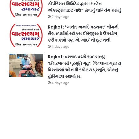
કોર્પોરેશન લિમિટેડ દ્વારા “ઇન્ડેન
એક્સ્ટ્રાલાઇટ નાઉ” સેવાનું લોન્ચિંગ કરાયું
2 days ago
Rajkot: ‘અનંત અનાદિ વડનગર’ થીમની
રીલ સ્પર્ધામાં સ્ટોક્સ ઈમેજીસનો ઉપયોગ
કરી શકાશે પણ એ.આઈ.ની છૂટ નથી
4 days ago
Rajkot: વરસાદ વચ્ચે ૧૦૮ બન્યું
‘ઈમરજન્સી પ્રસૂતિ ગૃહ’: જિલ્લાના ગ્રામ્ય
વિસ્તારમાં ઓન ધી સ્પોટ ૩ પ્રસૂતિ, એકનું
હોસ્પિટલ સ્થળાંતર
4 days ago