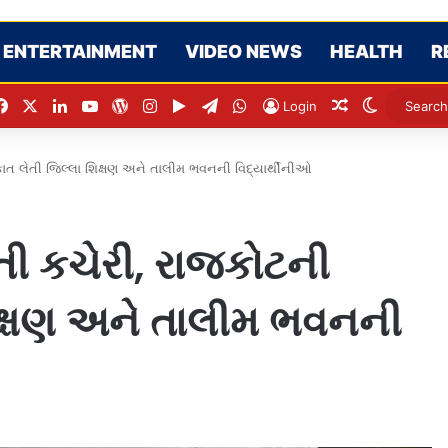
ENTERTAINMENT
VIDEO NEWS
HEALTH
R
Facebook
X
LinkedIn
YouTube
WordPress
Instagram
Google Play
Telegram
WhatsApp
Random Artic
Switch sk
Login
ાકાત લેતી જિલ્લા શિક્ષણ અને તાલીમ ભવનની વિદ્યાર્થીનીઓ
િતી કચેરી, રાજકોટની
શિક્ષણ અને તાલીમ ભવનની